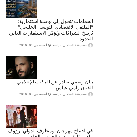
الحمامات تتحول إلى بوصلة استثمارية:
“الملتقى الاقتصادي التونسي الخليجي”
يُرسخ الشراكات ويُؤمّن الاستثمارات العابرة
للحدود
Attayma الشاذلي عرايبية
أغسطس 04, 2026
بيان رسمي صادر عن المكتب الإعلامي
للفنان رامي عياش
Attayma الشاذلي عرايبية
أغسطس 03, 2026
في افتتاح مهرجان بومخلوف الدولي: رؤوف
ماهر يتالق و يشد الجمهور الحاضر