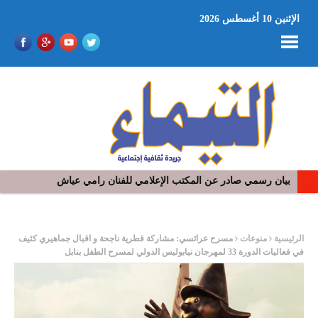
الإثنين 10 أغسطس 2026
بيان رسمي صادر عن المكتب الإعلامي للفنان رامي عياش
في افتتاح مهرجان بومخلوف الدولي: رؤوف ماهر يتالق و يشد الجمهور 
ر
الرئيسية
منوعات
مسرح عرائسي: مشاركة قطرية ناجحة و اقبال جماهيري كثيف
في فعاليات الدورة 33 لمهرجان نيابوليس الدولي لمسرح الطفل بنابل