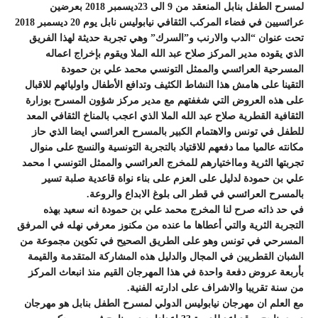
لمسرح الطفل بنابل المنعقد من 9 الى 23ديسمبر 2018 بعرضين
عرائسيين في فضاء المركب الثقافي نيابوليس نابل يوم 20 ديسمبر 2018
تحت عنوان “الدب والارنب و”السرك” وهي تجربة حديثة لهذا الفريق
الذي يقوده مدير المركز صلاح عبد الله الملا ويقوم بإخراج اعماله
المسرحية العرائسي والممثل التونسي محمد علي بن حمودة
التقينا على هامش هذا النشاط الكثيف وتدافع الأطفال واوليائهم للاقبال
على هذه العروض التي شغفتهم مع مدير مركز شؤون المسرح بوزارة
الثقافية القطرية صلاح عبد الله الملا الذي اعجب بالمناخ الثقافي المعد
للطفل في تونس والاهتمام الكبير بالمسرح العرائسي ايضا الذي حاز
مكانته عالميا مما دفعهم للاقتياد بالتجربة التونسية والنسج على منوال
تجربتها الثرية ومااختيارهم للمخرج العرائسي والممثل التونسي ا محمد
علي بن حمودة لدليل على العزم على بناء نواة قاعدية صلبة تسير
بالمسرح العرائسي في قطر الى بلوغ الابداع والروعة.
في حد ذاته صرح لنا المخرج محمد علي بن حمودة انه سعيد بهذه
التجربة الثرية والتي أعطاها ما عنده من مكنوز معرفي نهله في المرفق
المسرحي في تونس وهو على الطريق الصحيح في تكوين مجموعة من
الشبان القطريين في المجال والدليل هذه المشاركة المتقدمة والقيمة
بأربعة عروض دفعة واحدة في هذا المهرجان القيم منذ انبعاث المركز
من سنة تقريبا والاشراف على ادارته الفنية.
مع العلم ان مهرجان نيابوليس الدولي لمسرح الطفل بنابل هو مهرجان