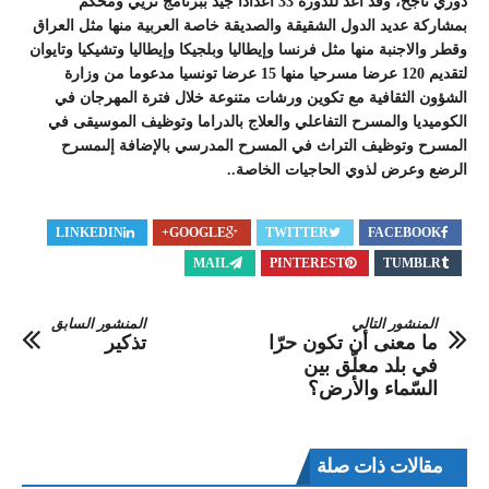
دوري ناجح، وقد اعد للدورة 33 اعدادا جيد ببرنامج ثريي ومحكم
بمشاركة عديد الدول الشقيقة والصديقة خاصة العربية منها مثل العراق
وقطر والاجنبة منها مثل فرنسا وإيطاليا وبلجيكا وإيطاليا وتشيكيا وتايوان
لتقديم 120 عرضا مسرحيا منها 15 عرضا تونسيا مدعوما من وزارة
الشؤون الثقافية مع تكوين ورشات متنوعة خلال فترة المهرجان في
الكوميديا والمسرح التفاعلي والعلاج بالدراما وتوظيف الموسيقى في
المسرح وتوظيف التراث في المسرح المدرسي بالإضافة إلىمسرح
الرضع وعرض لذوي الحاجيات الخاصة..
LINKEDIN
GOOGLE+
TWITTER
FACEBOOK
MAIL
PINTEREST
TUMBLR
المنشور التالي
المنشور السابق
ما معنى أن تكون حرّا
تذكير
في بلد معلّق بين
السّماء والأرض؟
مقالات ذات صلة