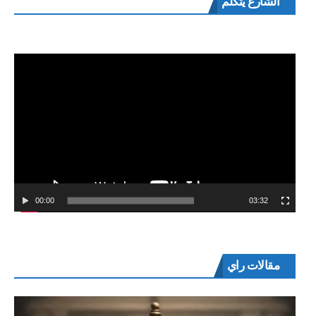
الشارع يتكلم
الفيديو
00:00
03:32
مقالات راي