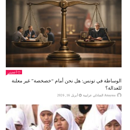
أعجبني
الوساطة في تونس: هل نحن أمام “خصخصة” غير معلنة
للعدالة؟
Attayma الشاذلي عرايبية
أبريل 16, 2026