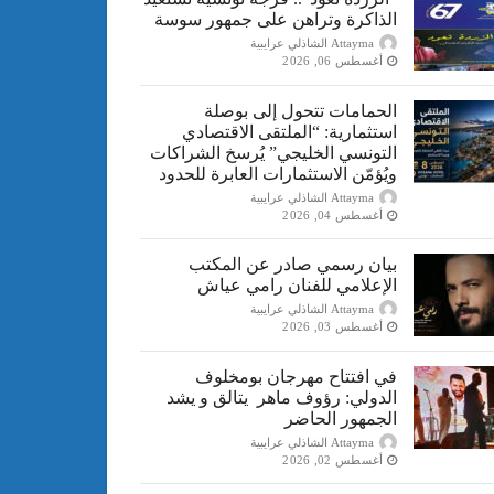
الذاكرة وتراهن على جمهور سوسة
Attayma الشاذلي عرايبية
أغسطس 06, 2026
الحمامات تتحول إلى بوصلة
استثمارية: “الملتقى الاقتصادي
التونسي الخليجي” يُرسخ الشراكات
ويُؤمّن الاستثمارات العابرة للحدود
Attayma الشاذلي عرايبية
أغسطس 04, 2026
بيان رسمي صادر عن المكتب
الإعلامي للفنان رامي عياش
Attayma الشاذلي عرايبية
أغسطس 03, 2026
في افتتاح مهرجان بومخلوف
الدولي: رؤوف ماهر يتالق و يشد
الجمهور الحاضر
Attayma الشاذلي عرايبية
أغسطس 02, 2026