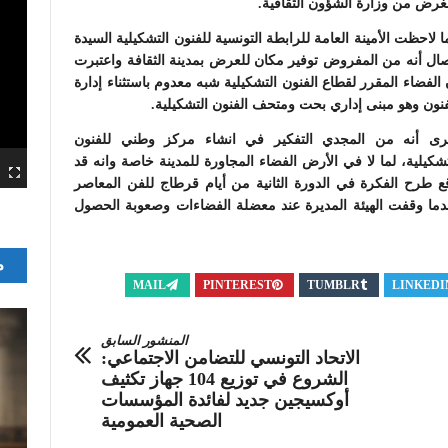
لغرض من وزارة الشؤون الثقافية.
ا لاحظت الأمينة العامة للرابطة التونسية للفنون التشكيلية السيدة
ال أنه من المفروض توفير مكان للعرض بمدينة الثقافة واعتبرت
 الفضاء المقرر لقطاع الفنون التشكيلية شبه معدوم باستثناء إدارة
فنون وهو مبنى إداري بحت ومتحف الفنون التشكيلية.
رى أنه من المجدي التفكير في انشاء مركز وطني للفنون
تشكيلية، لما لا في الأرض الفضاء المجاورة للمدينة خاصة وانه قد
ع طرح الفكرة في الدورة الثانية من أيام قرطاج للفن المعاصر
دما وقفت الهيئة المديرة عند معضلة الفضاءات وصعوبة الحصول
م
MAIL
PINTEREST
TUMBLR
LINKEDI
المنشور السابق
الاتحاد التونسي للتضامن الاجتماعي:
الشروع في توزيع 104 جهاز تكثيف
أوكسيجين جديد لفائدة المؤسسات
الصحية العمومية