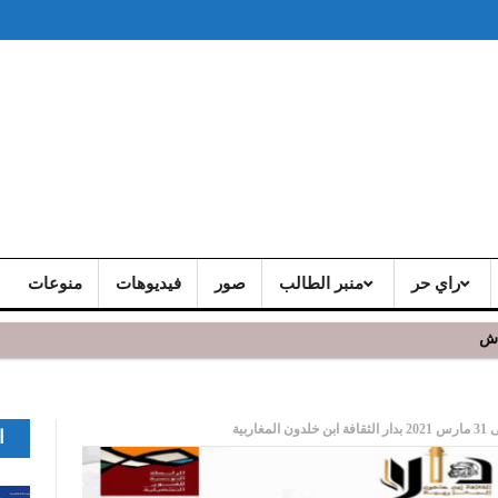
راي حر
منبر الطالب
صور
فيديوهات
منوعات
اش
ا