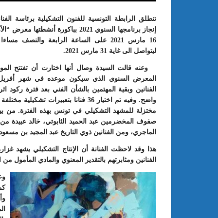
تنطلق الرابطة التونسية للفنون التشكيلية برئاسة الف
إنجاز برنامجها السنوي 2021 بباكورة أنشط
16 مارس 2021 على الساعة الرابعة والنصف مس
ليتواصل الى غاية 31 مارس 2021.
وعنه قالت السيدة وصال أنها اختارت أن تفتتح الم
المعرض السنوي الذي سيكون موعده في شهر أفريل ال
الفنانين وبقية المهتمين بالشأن الفني بعد فترة ركود 
واضح.
وفيه تم اختيار 36 فنانا بتعبيرات تشكي
مختزلة للمشهد التشكيلي في تونس بهذه الفترة. من ب
صفوف المخضرمين عبد الحميد الثابوتي، خالد عبيدة من
: الدورة 24 للمعرض الجامعي تحت
عبد الستار الخليفي: مهم جدا أن يتو
طريقك إلى التميّز”
الملتقى الدولي الحسين بوزيان للم
الماجري، ومن الفنانين ذوي التاريخ عبد المجيد بن مسعود 
الجامعي بوجودي أو بدونه
هذا وقد لاحظت الفنانة أن الإنتاج التشكيلي يشهد غزا
الفنانين ومثابرتهم بالتقدير المعنوي والمادي المأمول م
وع
كم
وأ
ال