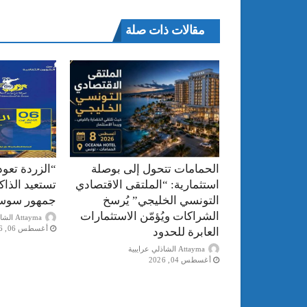
مقالات ذات صلة
الحمامات تتحول إلى بوصلة
“الزردة تعود
استثمارية: “الملتقى الاقتصادي
تستعيد الذا
التونسي الخليجي” يُرسخ
جمهور سوس
الشراكات ويُؤمّن الاستثمارات
Attayma الشاذلي عرايبية
أغسطس 06, 2026
العابرة للحدود
Attayma الشاذلي عرايبية
أغسطس 04, 2026