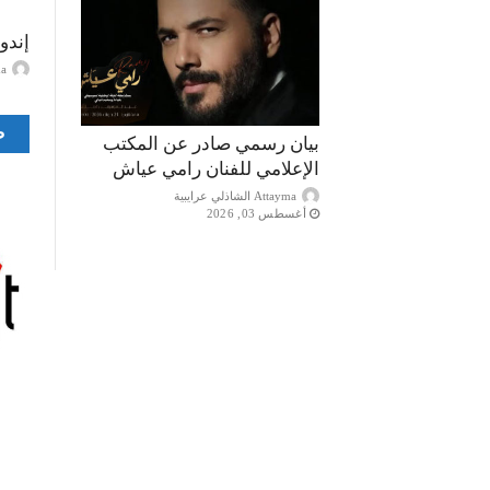
إندو
ayma
ص
بيان رسمي صادر عن المكتب
الإعلامي للفنان رامي عياش
Attayma الشاذلي عرايبية
أغسطس 03, 2026