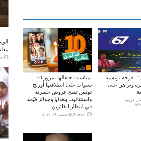
الوس
معلن
ayma
”.. فرجة تونسية
بمناسبة احتفالها بمرور 10
كرة وتراهن على
سنوات على انطلاقتها أورنج
ة
تونس تمنح عروض حصرية
واستثنائية.. وهدايا وجوائز قيّمة
في انتظار الفائزين
Attayma
سبتمبر 21, 2020