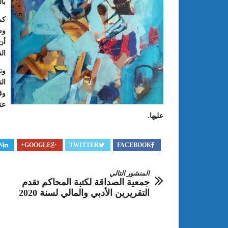
با
كم
وص
أن
ال
وت
ال
وق
عن
عليها.
N
GOOGLE+
TWITTER
FACEBOOK
المنشور التالي
جمعية الصداقة لكتبة المحاكم تقدم
التقريرين الأدبي والمالي لسنة 2020