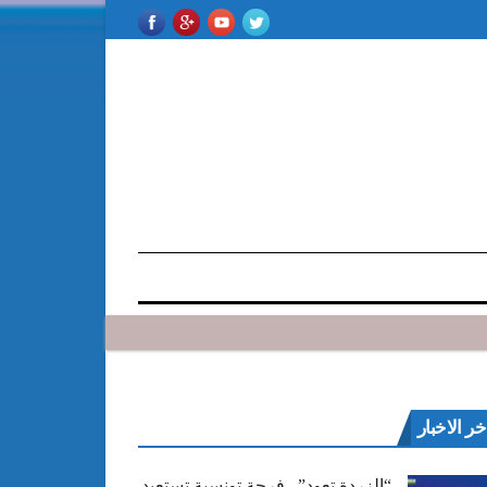
خر الاخبار
“الزردة تعود”.. فرجة تونسية تستعيد