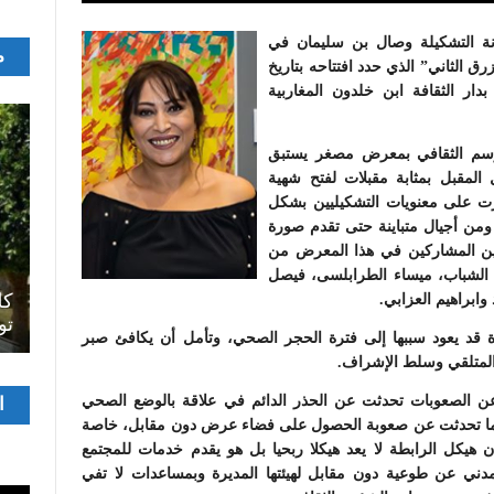
نانة التشكيلة وصال بن سليمان في
م
تها معرض “الأزرق الثاني” الذي حدد افتتاحه بتاريخ
اءا بدار الثقافة ابن خلدون المغاربية
وسم الثقافي بمعرض مصغر يستبق
مقبل بمثابة مقبلات لفتح شهية
اثرت على معنويات التشكيليين بشكل
لية مختلفة ومن أجيال متباينة حتى تقدم صورة
ين المشاركين في هذا المعرض من
 الشباب، ميساء الطرابلسى، فيصل
اصل
سرح
المسرح الجامعي يقود رواده إلى الملتقيات
كل
وابراهيم العزابي.
الدولية…التجربة العمانية نموذجا
تو
رة قد يعود سببها إلى فترة الحجر الصحي، وتأمل أن يكافئ صبر
ن المتلقي وسلط الإشراف.
مشغ
ن الصعوبات تحدثت عن الحذر الدائم في علاقة بالوضع الصحي
ا
الفيدي
ا تحدثت عن صعوبة الحصول على فضاء عرض دون مقابل، خاصة
ن هيكل الرابطة لا يعد هيكلا ربحيا بل هو يقدم خدمات للمجتمع
مدني عن طوعية دون مقابل لهيئتها المديرة وبمساعدات لا تفي