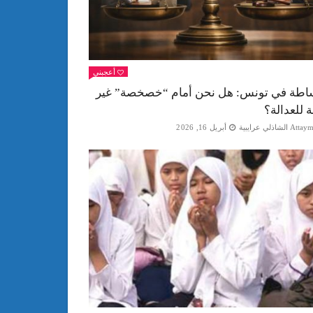
أعجبني
اطة في تونس: هل نحن أمام “خصخصة” غير
ة للعدالة؟
Att الشاذلي عرايبية
أبريل 16, 2026