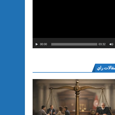
00:00
03:32
قالات راي