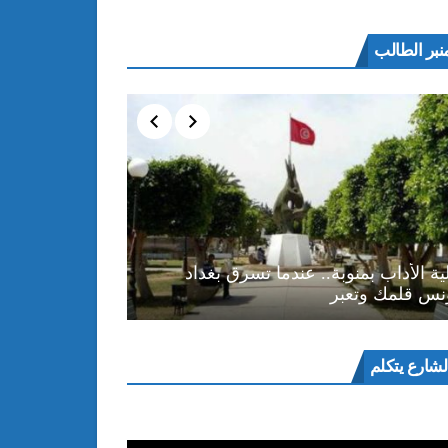
نبر الطالب
ية الأداب بمنوبة.. عندما تسرق بغداد
نس قلمك وتعبر
ل
لشارع يتكلم
و