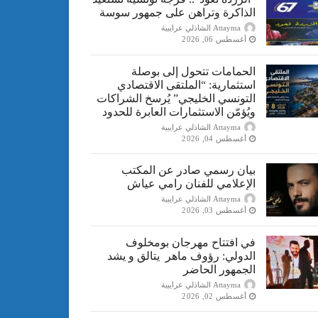
الذاكرة وتراهن على جمهور سوسة
Attayma الشاذلي عرايبية
أغسطس 06, 2026
الحمامات تتحول إلى بوصلة
استثمارية: “الملتقى الاقتصادي
التونسي الخليجي” يُرسخ الشراكات
ويُؤمّن الاستثمارات العابرة للحدود
Attayma الشاذلي عرايبية
أغسطس 04, 2026
بيان رسمي صادر عن المكتب
الإعلامي للفنان رامي عياش
Attayma الشاذلي عرايبية
أغسطس 03, 2026
في افتتاح مهرجان بومخلوف
الدولي: رؤوف ماهر يتالق و يشد
الجمهور الحاضر
Attayma الشاذلي عرايبية
أغسطس 02, 2026