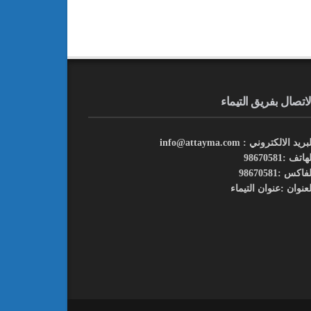
لاتصال بفريق التيماء
بريد الالكتروني : info@attayma.com
هاتف :98670581
فاكس :98670581
لعنوان :عنوان التيماء