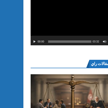
00:00
03:32
قالات راي