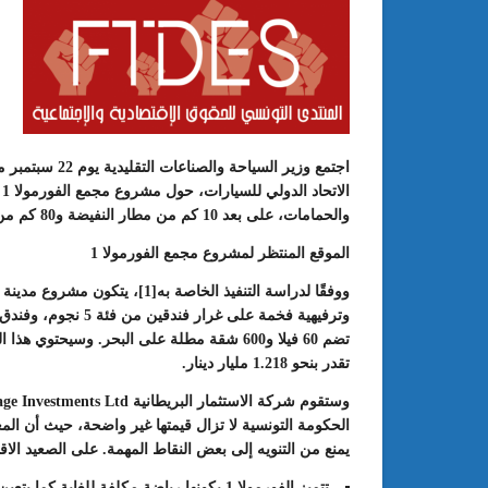
اجتمع وزير السي
ا
والحمامات، على بعد 10 كم من مطار النفيضة و80 كم من العاصمة.
الموقع المنتظر لمشروع مجمع الفورمولا 1
: الدورة 24 للمعرض الجامعي تحت
عبد الستار الخليفي: مهم جدا أن يتو
ووفقًا لدراسة التنفيذ الخاصة به
[1]
طريقك إلى التميّز”
الملتقى الدولي الحسين بوزيان للم
الجامعي بوجودي أو بدونه
تضم 60 فيلا و600 شقة مطلة على البحر. وسيح
تقدر بنحو 1.218 مليار دينار.
الحكومة التونسية لا تزال قيمتها غير واضحة، حيث أن ال
يمنع من التنويه إلى بعض النقاط المهمة
. على الصعيد الاق
تتميز الفورمولا 1 بكونها رياضة مكلفة للغا