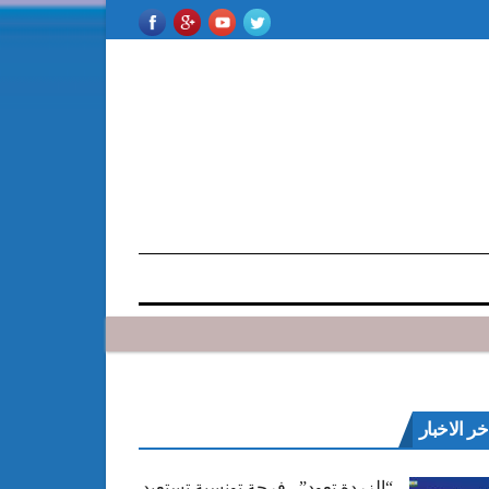
خر الاخبار
“الزردة تعود”.. فرجة تونسية تستعيد