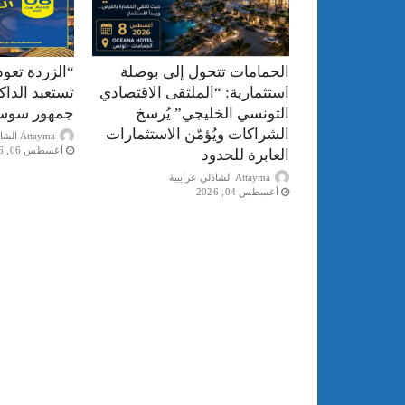
الحمامات تتحول إلى بوصلة
“الزردة تعود
استثمارية: “الملتقى الاقتصادي
تستعيد الذا
التونسي الخليجي” يُرسخ
جمهور سوس
الشراكات ويُؤمّن الاستثمارات
Attayma الشاذلي عرايبية
أغسطس 06, 2026
العابرة للحدود
Attayma الشاذلي عرايبية
أغسطس 04, 2026