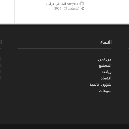
Attayma الشاذلي عرايبية
أغسطس 03, 2026
التيماء
ا
من نحن
ال
المجتمع
ال
رياضة
ال
اقتصاد
ا
شؤون عالمية
منوعات