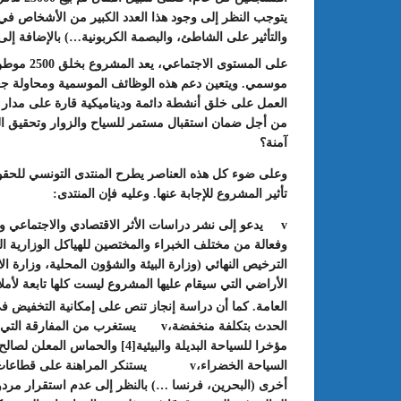
يتوجب النظر إلى وجود هذا العدد الكبير من الأشخاص في 
والتأثير على الشاطئ، والبصمة الكربونية…) بالإضافة إل
على المستوى الاجتماعي
موسمي. ويتعين دعم هذه الوظائف الموسمية ومحاولة جعله
من أجل ضمان استقبال مستمر للسياح والزوار وتحقيق ال
آمنة؟
وعلى ضوء كل هذه العناصر يطرح المنتدى التونسي للحقوق 
تأثير المشروع للإجابة عنها. وعليه فإن المنتدى:
وفعالة من مختلف الخبراء والمختصين للهياكل الوزارية ا
الأراضي التي سيقام عليها المشروع ليست كلها تابعة لأمل
العامة. كما أن دراسة إنجاز تنص على إمكانية التخفيض 
الحدث بتكلفة منخفضة،v يستغرب من الم
مؤخرا للسياحة البديلة والبيئية
[4]
والحماس المعلن لصالح م
أخرى (البحرين، فرنسا …) بالنظر إلى عدم استقرار مردو