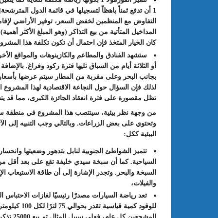
1 أن تدفع ثمناً باهظاً لتسجيلها في قائمة الدول المترشحة
2]
التفاوض مع المنظمين لخفض السعر، توفير الأراضي لإقامة ا
المداخيل المتأتية من بيع التذاكر (وهو المبلغ الأكثر أهمية) 
كان الخيار المتخذ فإن احتمال أن تكون تكلفة هذا المشروع
ستشهد الفنادق والمطاعم والكازينوهات والمواقع الأخ
أو الثلاثة أيام من السباق تليها فترة ركود وفراغ. بالإضا
بجانب البحر وعلى مقربة من المطار سيتم عرضها بأسعار 
لذلك فإن السؤال حول النجاعة الاقتصادية لهذا المشروع 
تظل مقصورة على فترة انعقاد الجائزة الكبرى، مما قد 
من وجهة نظر بيئية
، سينتصب هذا المشروع في منطقة ساحل
وتحتوي على بعض الزراعات. وبالتالي وجب التنبيه إلى الآث
البيئية ككل:
تتميز الشواطئ الجنوبية لنابل بتدهور وضعيتها وانحس
والفيلات،
للوقود كمية 