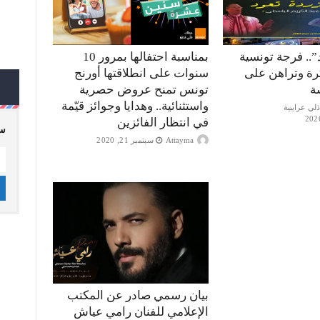
”.. فرجة تونسية
بمناسبة احتفالها بمرور 10
كرة وتراهن على
سنوات على انطلاقتها أورنج
ة
تونس تمنح عروض حصرية
واستثنائية.. وهدايا وجوائز قيّمة
في انتظار الفائزين
سج
Attayma
سبتمبر 21, 2020
بيان رسمي صادر عن المكتب
الإعلامي للفنان رامي عياش