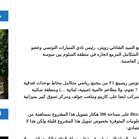
م
احة والصناعات التقليدية يوم 22 سبتمبر مع السيد الشاذلي زويتن، رئيس نادي السيارات التونسي وعضو
لاتحاد الدولي للسيارات، حول مشروع مجمع الفورمولا 1 المتكامل المزمع انجازه في منطقة السلوم بين سوسة
اصل
، يتكون مشروع مدينة تونس ريسينغ F1 من مجمع رياضي متكامل محاط بوحدات فندقية
سرح
المسرح الجامعي يقود رواده إلى الملتقيات
كل
وترفيهية فخمة على غرار فندقين من فئة 5 نجوم، وفندق 7 نجوم، و8 مطاعم عالمية (صينية، لبنانية …) ومنطقة سكنية
الدولية…التجربة العمانية نموذجا
تو
توي هذا المركب ايضا على كازينو وملعب جولف ومركز تسوق كبير بميزانية
مشغ
ا
وستقوم شركة الاستثمار البريطانية Bitrage Investments Ltd على مساحة 300 هكتار بتمويل هذا المشروع بمساهمة من
الفيدي
معلومات المتوفرة بخصوص تمويل هذا المشروع قليلة ولكن هذا لا
تصادي:
ية كما يتعين على الدولة التي ترغب في تنظيم سباق الجائزة الكبرى للفورمولا