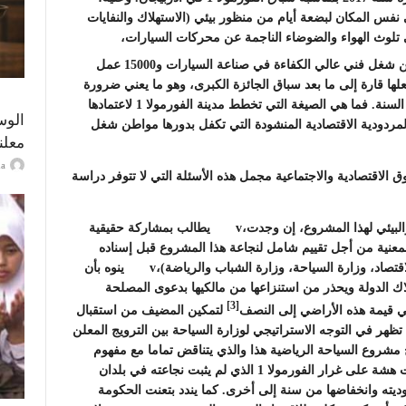
نفس المكان لبضعة أيام من منظور بيئي (الاستهلاك والنفايات
ى تلوث الهواء والضوضاء الناجمة عن محركات السيارات،
، يعد المشروع بخلق 2500 موطن شغل فني عالي الكفاءة في صناعة السيارات و15000 عمل
ا قارة إلى ما بعد سباق الجائزة الكبرى، وهو ما يعني ضرورة
العمل على خلق أنشطة دائمة وديناميكية قارة على مدار السنة. فما هي الصيغة التي تخطط مدينة الفورمولا 1 لاعتمادها
الوس
مردودية الاقتصادية المنشودة التي تكفل بدورها مواطن شغل
معلن
ayma
الاقتصادية والاجتماعية مجمل هذه الأسئلة التي لا تتوفر دراسة
v يدعو إلى نشر دراسات الأثر الاقتصادي والاجتماعي والبيئي لهذا المشروع، إن وجدت،v يطالب بمشاركة حقيقية
لمعنية من أجل تقييم شامل لنجاعة هذا المشروع قبل إسناده
الترخيص النهائي (وزارة البيئة والشؤون المحلية، وزارة الاقتصاد، وزارة السياحة، وزارة الشباب والرياضة)،v ينوه بأن
اك الدولة ويحذر من استنزاعها من مالكيها بدعوى المصلحة
[3]
في قيمة هذه الأراضي إلى النصف
لتمكين المضيف من استقبال
فارقة التي تظهر في التوجه الاستراتيجي لوزارة السياحة بين الترويج المعلن
شروع السياحة الرياضية هذا والذي يتناقض تماما مع مفهوم
السياحة الخضراء،v يستنكر المراهنة على قطاعات هشة على غرار الفورمولا 1 الذي لم يثبت نجاعته في بلدان
ديته وانخفاضها من سنة إلى أخرى. كما يندد بتعنت الحكومة