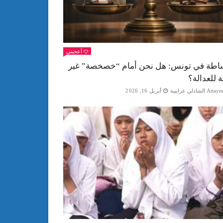
أعجبني
اطة في تونس: هل نحن أمام “خصخصة” غير
ة للعدالة؟
Att الشاذلي عرايبية
أبريل 16, 2026