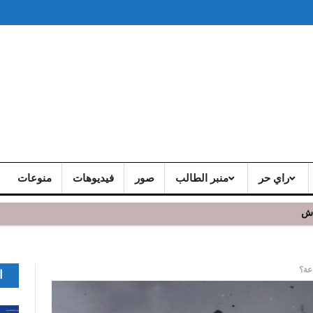
راي حر
منبر الطالب
صور
فيديوهات
منوعات
اش
ا