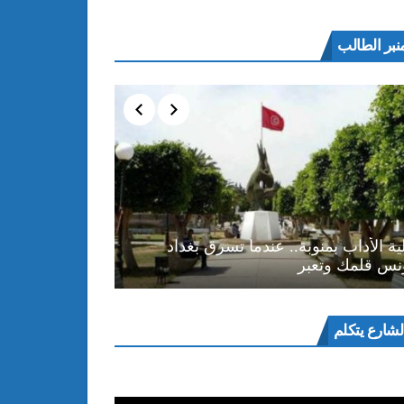
نبر الطالب
ية الأداب بمنوبة.. عندما تسرق بغداد
نس قلمك وتعبر
ل
لشارع يتكلم
و