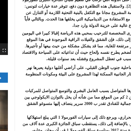
[
. ولاستقبال هذه التظاهرة دون دفع، تتوفر عدة خيارات لتونس:
لمشروع مجانا مع التكفل بالبنية التحتية اللازمة أو التنازل عن
مع الاستفادة من الديناميكية التي يخلقها هذا الحدث. وبالتالي فأياً
 عالية على خزينة الدولة وارد جدا،
رى المخصصة للترحيب بمحبي هذه الرياضة إقبالا كبيرا في اليومين
فة إلى ذلك، فإن الشقق والفيلات الراقية الموجودة في هذا الموقع
مرتفعة للغاية، مما قد يشكل مشكلة من حيث بيعها أو تأجيرها.
الضخم يطرح نفسه بإلحاح حيث أن تداعياته على السياحة والاقتصاد
يتسبب في تعطل المشروع وفشله بعد سنوات قليلة،
ية جنوب الوطن القبلي، على أراضي أغلبها دولية يعبرها نهر
ار الجانبية الممكنة لهذا المشروع على البيئة ومكونات المنظومة
م
ارها المتواصل بسبب العامل البشري والتوسع المتواصل للمركبات
السياحية. كما أن سبخة سيدي خليفة تقع على بعد أقل من 2 كم من الموقع مما من شأنه أن يخل بالتوازن الايكولوجي بين
السبخة والبحر. وتجدر الإشارة إلى أن طاقة الاستيعاب الإجمالية للفنادق تقدر ب 2000 سرير ينضاف إليها متسوغو الشقق
تعد رياضة السيارات مصدرًا رئيسيًا لغازات الاحتباس الحراري، ويرجع ذلك إلى سيارات الفورمولا 1 التي يبلغ استهلاكها
قياسية تقدر بحوالي 75 لترًا لكل 100 كيلومتر. بالإضافة إلى ذلك، يستقطب سباق الجائزة الكبرى عدة آلاف من
المشجعين كل عام، فعلى سبيل المثال تم بيع 25000 تذكرة سنة 2017 بمناسبة سباق الفورمولا 1 في أذربيجان. وعليه،