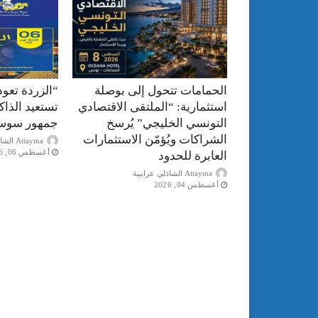
الحمامات تتحول إلى بوصلة
“الزردة تعود
استثمارية: “الملتقى الاقتصادي
تستعيد الذا
التونسي الخليجي” يُرسخ
جمهور سوس
الشراكات ويُؤمّن الاستثمارات
Attayma الشاذلي عرايبية
أغسطس 06, 2026
العابرة للحدود
Attayma الشاذلي عرايبية
أغسطس 04, 2026