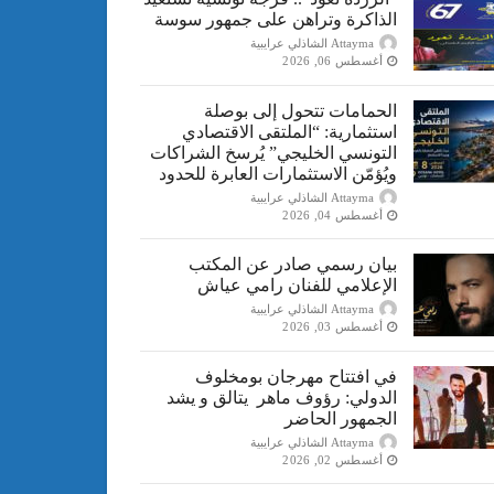
الذاكرة وتراهن على جمهور سوسة
Attayma الشاذلي عرايبية
أغسطس 06, 2026
الحمامات تتحول إلى بوصلة
استثمارية: “الملتقى الاقتصادي
التونسي الخليجي” يُرسخ الشراكات
ويُؤمّن الاستثمارات العابرة للحدود
Attayma الشاذلي عرايبية
أغسطس 04, 2026
بيان رسمي صادر عن المكتب
الإعلامي للفنان رامي عياش
Attayma الشاذلي عرايبية
أغسطس 03, 2026
في افتتاح مهرجان بومخلوف
الدولي: رؤوف ماهر يتالق و يشد
الجمهور الحاضر
Attayma الشاذلي عرايبية
أغسطس 02, 2026