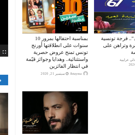
”.. فرجة تونسية
بمناسبة احتفالها بمرور 10
كرة وتراهن على
سنوات على انطلاقتها أورنج
ة
تونس تمنح عروض حصرية
واستثنائية.. وهدايا وجوائز قيّمة
في انتظار الفائزين
Attayma
سبتمبر 21, 2020
م