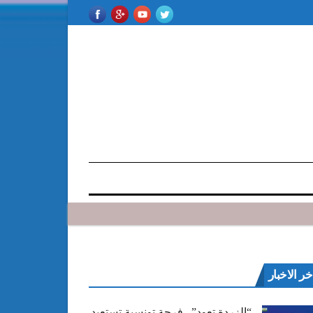
خر الاخبار
“الزردة تعود”.. فرجة تونسية تستعيد