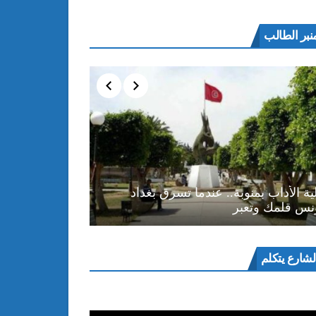
نبر الطالب
ية الأداب بمنوبة.. عندما تسرق بغداد
نس قلمك وتعبر
ل
لشارع يتكلم
و