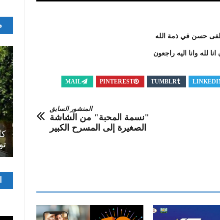
م
صطفى حسن في ذمة الله
نا لله وانا اليه راجعون
MAIL
PINTEREST
TUMBLR
LINKEDI
المنشور السابق
"نسمة المحبة" من الشاشة
اصل
الصغيرة إلى المسرح الكبير
سرح
المسرح الجامعي يقود رواده إلى الملتقيات
كل
الدولية…التجربة العمانية نموذجا
تو
مشغ
ا
الفيدي