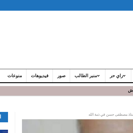
راي حر
منبر الطالب
صور
فيديوهات
منوعات
اش
استاذ مصطفى حسن في ذمة الله
ا