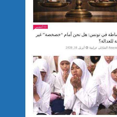
أعجبني
اطة في تونس: هل نحن أمام “خصخصة” غير
ة للعدالة؟
Att الشاذلي عرايبية
أبريل 16, 2026