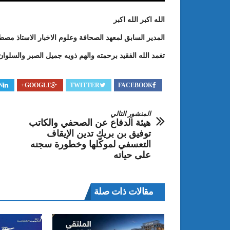
الله اكبر الله اكبر
المدير السابق لمعهد الصحافة وعلوم الاخبار الاستاذ م
تغمد الله الفقيد برحمته والهم ذويه جميل الصبر والسلوان ا
N
GOOGLE+
TWITTER
FACEBOOK
المنشور التالي
هيئة الدفاع عن الصحفي والكاتب
: الدورة 24 للمعرض الجامعي تحت
عبد الستار الخليفي: مهم جدا أن يتو
توفيق بن بريك تدين الإيقاف
طريقك إلى التميّز”
الملتقى الدولي الحسين بوزيان للم
التعسفي لموكّلها وخطورة سجنه
الجامعي بوجودي أو بدونه
على حياته
مقالات ذات صلة