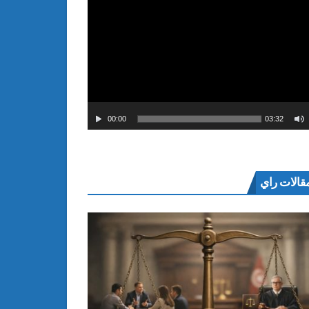
00:00
03:32
قالات راي