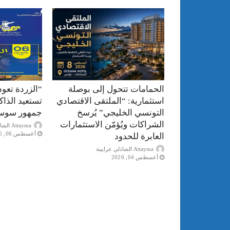
الحمامات تتحول إلى بوصلة
“الزردة تعود
استثمارية: “الملتقى الاقتصادي
تستعيد الذا
التونسي الخليجي” يُرسخ
جمهور سوس
الشراكات ويُؤمّن الاستثمارات
Attayma الشاذلي عرايبية
أغسطس 06, 2026
العابرة للحدود
Attayma الشاذلي عرايبية
أغسطس 04, 2026