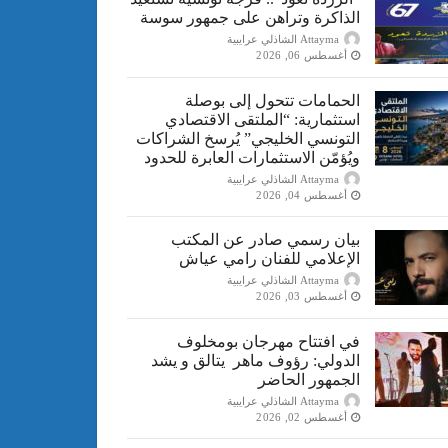
الذاكرة وتراهن على جمهور سوسة
Attayma الشاذلي عرايبية
أغسطس 06, 2026
الحمامات تتحول إلى بوصلة
استثمارية: “الملتقى الاقتصادي
التونسي الخليجي” يُرسخ الشراكات
ويُؤمّن الاستثمارات العابرة للحدود
Attayma الشاذلي عرايبية
أغسطس 04, 2026
بيان رسمي صادر عن المكتب
الإعلامي للفنان رامي عياش
Attayma الشاذلي عرايبية
أغسطس 03, 2026
في افتتاح مهرجان بومخلوف
الدولي: رؤوف ماهر يتالق و يشد
الجمهور الحاضر
Attayma الشاذلي عرايبية
أغسطس 02, 2026