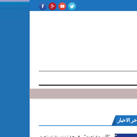
خر الاخبار
“الزردة تعود”.. فرجة تونسية تستعيد