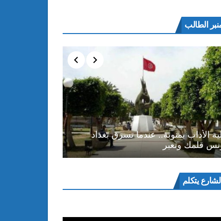
نبر الطالب
ية الأداب بمنوبة.. عندما تسرق بغداد
نس قلمك وتعبر
ل
لشارع يتكلم
و