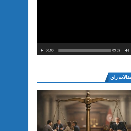
00:00
03:32
قالات راي