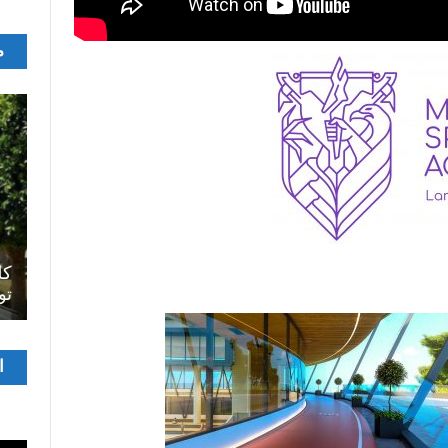
م
اصل
سرح
المسرح الجامعي يقود رواده إلى الملتقيات
كل
الدولية…التجربة العمانية نموذجا
تو
مشغ
ا
الفيدي