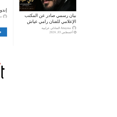
إندو
بيان رسمي صادر عن المكتب
ayma
الإعلامي للفنان رامي عياش
Attayma الشاذلي عرايبية
ص
أغسطس 03, 2026