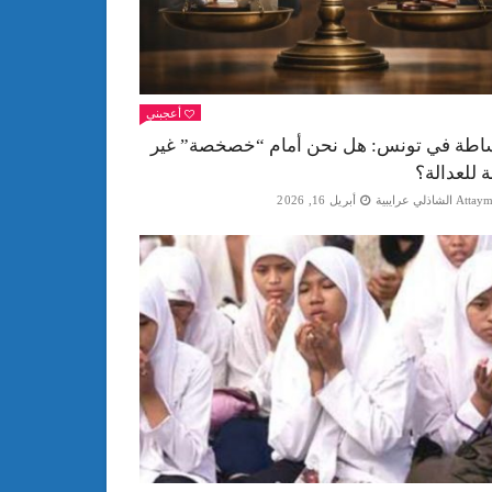
أعجبني
اطة في تونس: هل نحن أمام “خصخصة” غير
ة للعدالة؟
Att الشاذلي عرايبية
أبريل 16, 2026