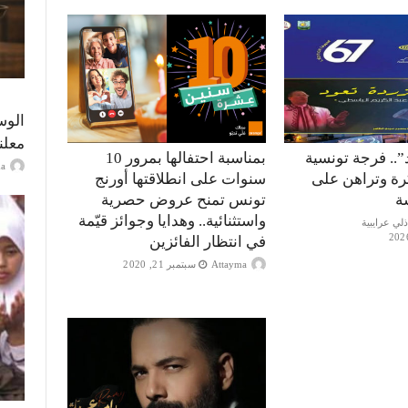
الوس
معلن
”.. فرجة تونسية
بمناسبة احتفالها بمرور 10
ayma
كرة وتراهن على
سنوات على انطلاقتها أورنج
ة
تونس تمنح عروض حصرية
واستثنائية.. وهدايا وجوائز قيّمة
في انتظار الفائزين
Attayma
سبتمبر 21, 2020