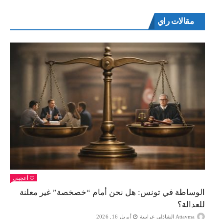
مقالات راي
أعجبني
الوساطة في تونس: هل نحن أمام “خصخصة” غير معلنة
للعدالة؟
Attayma الشاذلي عرايبية
أبريل 16, 2026