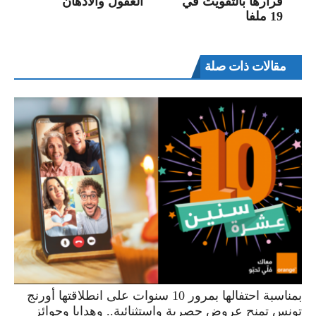
قرارها بالتفويت في
العقول والاذهان
19 ملفا
مقالات ذات صلة
بمناسبة احتفالها بمرور 10 سنوات على انطلاقتها أورنج
تونس تمنح عروض حصرية واستثنائية.. وهدايا وجوائز