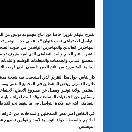
نقترح عليكم تقريزا خاصا من انتاج مجموعة نونس من ا
التواصل الاجتماعي تحت عنوان “ما تنسى حد… تونس تجمعن
المهاجرين العائدين والمهاجرين الوافدين من جنوب الصح
انتشرت عبر العالم والمد التضامني الذي لقيه ضيوف تو
المجتمع المدني والجمعيات والمنظمات الوطنية والبلديات
الجالية المتضررة من نتائج الحجر الصحي الذي فرضه التو
ذار نقاش حول هذا التقرير الذي استدعيت فيه شيخة مدين
: الدورة 24 للمعرض الجامعي تحت
عبد الستار الخليفي: مهم جدا أن يتو
دائرة العمران ويعض الناشطين في المجتمع المدني وممثل
طريقك إلى التميّز”
الملتقى الدولي الحسين بوزيان للم
المنتمي لولاية تونس وممثل عن مشروع الادماج الاجتماع
الجامعي بوجودي أو بدونه
وممثلين عن الجمعيات المساعدة وقد كانت الاراء متباينة 
التضامني لذي غير فكرة التواصل في ما بينهما نحو التكافل 
في النقاش اصر بعض المتدخلين والمتدخلات من افارقة 
لفادتهم والضغط الدولة التونسية لاصدار قوانين تحميهم ف
التونسيين.