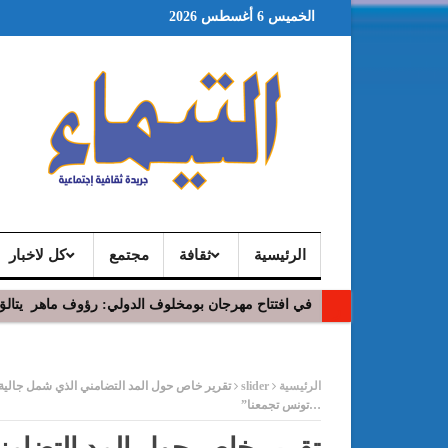
الخميس 6 أغسطس 2026
الرئيسية
ثقافة
مجتمع
كل لاخبار
في افتتاح مهرجان بومخلوف الدولي: رؤوف ماهر يتالق
ر
الرئيسية
slider
تقرير خاص حول المد التضامني الذي شمل جالية
…تونس تجمعنا”