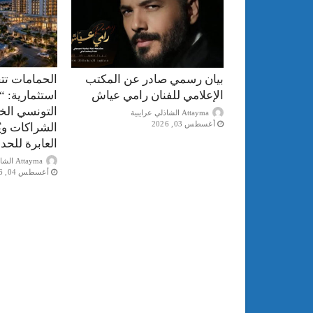
بيان رسمي صادر عن المكتب
الحمامات تت
الإعلامي للفنان رامي عياش
استثمارية: “
التونسي الخ
Attayma الشاذلي عرايبية
أغسطس 03, 2026
الشراكات ويُ
العابرة للحد
Attayma الشاذلي عرايبية
أغسطس 04, 2026