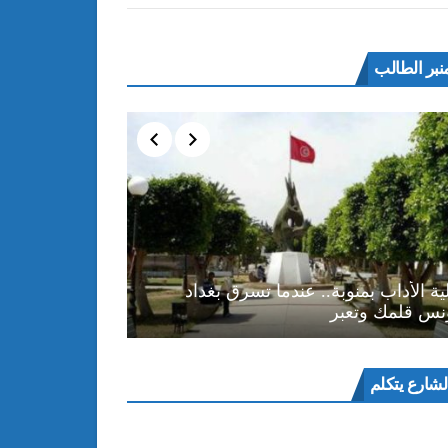
نبر الطالب
ية الأداب بمنوبة.. عندما تسرق بغداد
نس قلمك وتعبر
ل
لشارع يتكلم
و