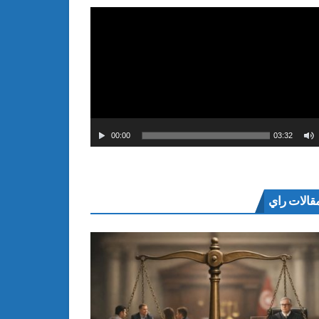
00:00
03:32
قالات راي