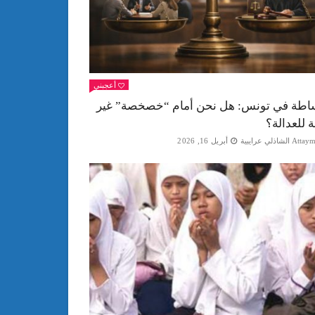
أعجبني
اطة في تونس: هل نحن أمام “خصخصة” غير
ة للعدالة؟
Att الشاذلي عرايبية
أبريل 16, 2026