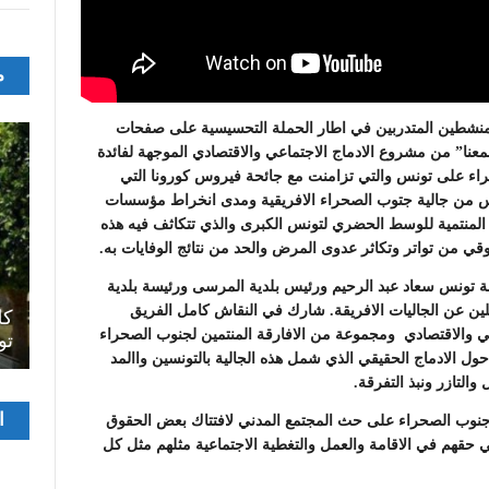
م
لمنشطين المتدربين في اطار الحملة التحسيسية على صفحات
ا” من مشروع الادماج الاجتماعي والاقتصادي الموجهة لفائدة
راء على تونس والتي تزامنت مع جائحة فيروس كورونا التي
نس من جالية جتوب الصحراء الافريقية ومدى انخراط مؤسسات
 المنتمية للوسط الحضري لتونس الكبرى والذي تتكاثف فيه هذه
قي من تواتر وتكاثر عدوى المرض والحد من نتائج الوفايات به.
ة تونس سعاد عبد الرحيم ورئيس بلدية المرسى ورئيسة بلدية
اصل
ين عن الجاليات الافريقة. شارك في النقاش كامل الفريق
سرح
المسرح الجامعي يقود رواده إلى الملتقيات
كل
ي والاقتصادي ومجموعة من الافارقة المنتمين لجنوب الصحراء
الدولية…التجربة العمانية نموذجا
تو
حول الادماج الحقيقي الذي شمل هذه الجالية بالتونسين واالمد
والتازر ونبذ التفرقة.
مشغ
ا
جنوب الصحراء على حث المجتمع المدني لافتتاك بعض الحقوق
الفيدي
ي حقهم في الاقامة والعمل والتغطية الاجتماعية مثلهم مثل كل