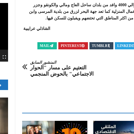
مع العلم ان جالية جتوب الصحراء المقيمة بتونس تعد بحوالي 4000 وافد من بلدان ساحل العاج ومالي والكونقو وجزر
عمال المنزلية كما تعد جهة البحر لزرق من بلدية المرسى وابن
 اكثر المناطق التي تحتضهم ويفبلون للسكن فيها.
الشاذلي عرايبية
MAIL
PINTEREST
TUMBLR
LINKEDI
المنشور السابق
التعتيم على مسار "الحوار
الاجتماعي" بالحوض المنجمي
م