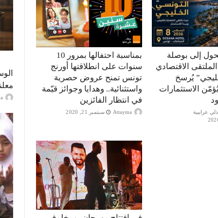
حول إلى بوصلة
بمناسبة احتفالها بمرور 10
الملتقى الاقتصادي
سنوات على انطلاقتها أورنج
الوس
ليجي” يُرسخ
تونس تمنح عروض حصرية
معلن
ؤمّن الاستثمارات
واستثنائية.. وهدايا وجوائز قيّمة
ayma
ود
في انتظار الفائزين
Attayma
سبتمبر 21, 2020
في افتتاح مهرجان بومخلوف