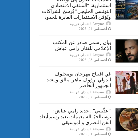
استثمارية: “الملتقى الاقتصادي
التونسي الخليجي” يُرسخ الشراكات
ويُؤمّن الاستثمارات العابرة للحدود
Attayma الشاذلي عرايبية
أغسطس 04, 2026
بيان رسمي صادر عن المكتب
الإعلامي للفنان رامي عياش
Attayma الشاذلي عرايبية
أغسطس 03, 2026
في افتتاح مهرجان بومخلوف
الدولي: رؤوف ماهر يتالق و يشد
الجمهور الحاضر
Attayma الشاذلي عرايبية
أغسطس 02, 2026
“​عذِّبيني”.. جديد رامي عياش:
نوستالجيّا السبعينيات تعيد رسم أبعاد
الفن البصري والموسيقي
Attayma الشاذلي عرايبية
أغسطس 01, 2026