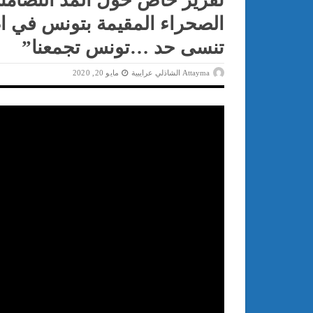
تقرير خاص حول المد التضامن
الصحراء المقيمة بتونس في ا
تنسى حد …تونس تجمعنا”
Attayma الشاذلي عرايبية
مايو 20, 2020