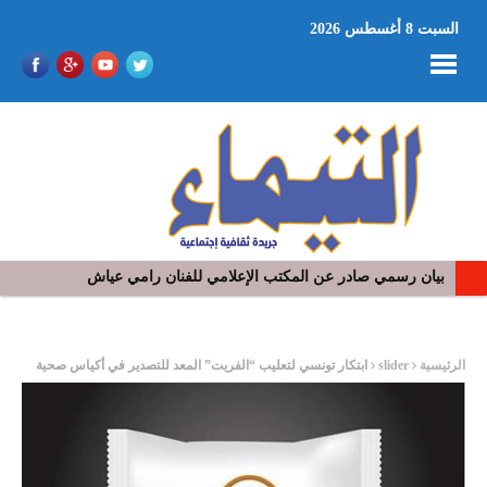
السبت 8 أغسطس 2026
بيان رسمي صادر عن المكتب الإعلامي للفنان رامي عياش
ر
الرئيسية
slider
ابتكار تونسي لتعليب “الفريت” المعد للتصدير في أكياس صحية