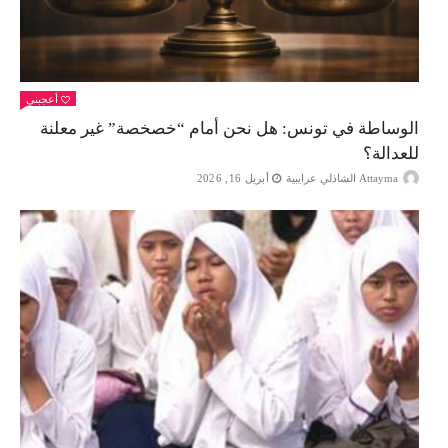
أعجبني
الوساطة في تونس: هل نحن أمام “خصخصة” غير معلنة
للعدالة؟
Attayma الشاذلي عرايبية
أبريل 16, 2026