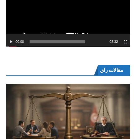
00:00
03:32
مقالات راي