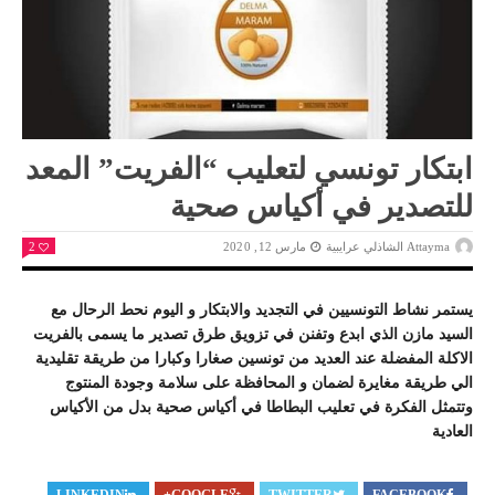
ابتكار تونسي لتعليب “الفريت” المعد
للتصدير في أكياس صحية
Attayma الشاذلي عرايبية
مارس 12, 2020
2
يستمر نشاط التونسيين في التجديد والابتكار و اليوم نحط الرحال مع
السيد مازن الذي ابدع وتفنن في تزويق طرق تصدير ما يسمى بالفريت
الاكلة المفضلة عند العديد من تونسين صغارا وكبارا من طريقة تقليدية
الي طريقة مغايرة لضمان و المحافظة على سلامة وجودة المنتوج
وتتمثل الفكرة في تعليب البطاطا في أكياس صحية بدل من الأكياس
العادية