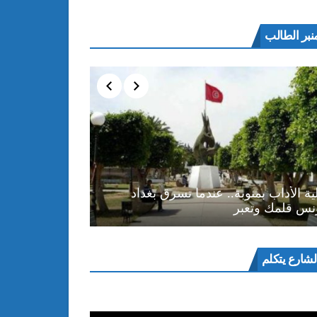
نبر الطالب
ية الأداب بمنوبة.. عندما تسرق بغداد
نس قلمك وتعبر
ل
لشارع يتكلم
و