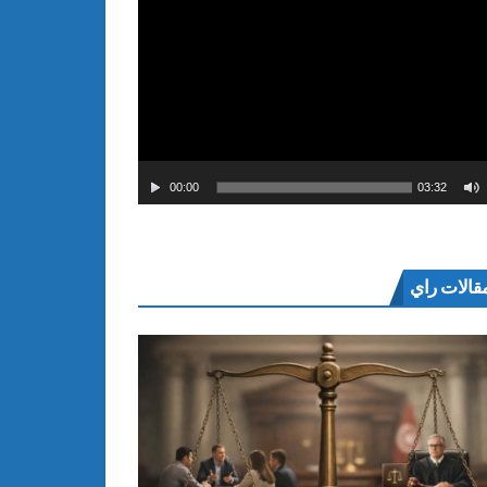
00:00
03:32
قالات راي