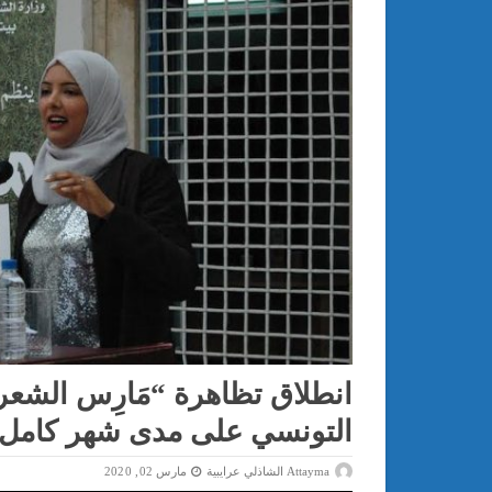
انطلاق تظاهرة “مَارِس الشعر
التونسي على مدى شهر كامل
Attayma الشاذلي عرايبية
مارس 02, 2020