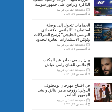
الذاكرة وتراهن على جمهور سوسة
Attayma الشاذلي عرايبية
أغسطس 06, 2026
الحمامات تتحول إلى بوصلة
استثمارية: “الملتقى الاقتصادي
التونسي الخليجي” يُرسخ الشراكات
ويُؤمّن الاستثمارات العابرة للحدود
Attayma الشاذلي عرايبية
أغسطس 04, 2026
بيان رسمي صادر عن المكتب
الإعلامي للفنان رامي عياش
Attayma الشاذلي عرايبية
أغسطس 03, 2026
في افتتاح مهرجان بومخلوف
الدولي: رؤوف ماهر يتالق و يشد
الجمهور الحاضر
Attayma الشاذلي عرايبية
أغسطس 02, 2026