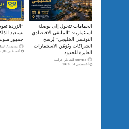
الحمامات تتحول إلى بوصلة
“الزردة تعود
استثمارية: “الملتقى الاقتصادي
تستعيد الذا
التونسي الخليجي” يُرسخ
جمهور سوس
الشراكات ويُؤمّن الاستثمارات
Attayma الشاذلي عرايبية
أغسطس 06, 2026
العابرة للحدود
Attayma الشاذلي عرايبية
أغسطس 04, 2026