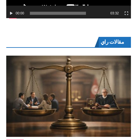
00:00
03:32
مقالات راي