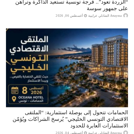
“الزردة تعود”.. فرجة تونسية تستعيد الذاكرة وتراهن
على جمهور سوسة
Attayma الشاذلي عرايبية
أغسطس 06, 2026
الحمامات تتحول إلى بوصلة استثمارية: “الملتقى
الاقتصادي التونسي الخليجي” يُرسخ الشراكات ويُؤمّن
الاستثمارات العابرة للحدود
Attayma الشاذلي عرايبية
أغسطس 04, 2026