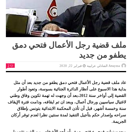
ملف قضية رجل الأعمال فتحي دمق
يطفو من جديد
Attayma الشاذلي عرايبية
فبراير 22, 2020
2
عاد ملف قضية رجل الأعمال فتحي دمق يطفو من جديد بعد أن مثل
بداية هذا الاسبوع على أنظار الدائرة الجنائية بسوسة، وتعود أطوار
القضية إلى أواخر سنة 2012،بعد أن وجهت له تهمة تكوين وفاق وطني
لاغتيال سياسيين ورجال أعمال، وبعد ان تم ايقافه، ودامت فترة الإيقاف
سنة وخمسة أشهر، قبل أن تأذن المحكمة الابتدائية بتونس بإطلاق
سراحه وإصدار حكم بتأجيل التنفيذ لمدة سنتين نظرا لعدم توفر أركان
الجريمة.
وبعد سنوات فوجىء فتحي دمق بأن أحد الأشخاص من الذين تقدموا