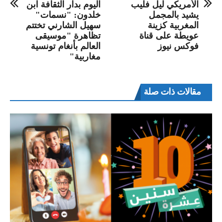
الأمريكي ليل فليب
اليوم بدار الثقافة ابن
يشيد بالمجمل
خلدون: "نسمات"
المغربية كزينة
سهيل الشارني تختتم
عويطة على قناة
تظاهرة "موسيقى
فوكس نيوز
العالم بأنغام تونسية
مغاربية"
مقالات ذات صلة