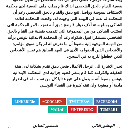
بقضية للقيام بالحق الشخصي انذاك قام بجلب ملف القضية لدى محكمة
الاستئناف بسوسة وواصل تتبع دمق والقيام بالحق الشخصي رغم أن
المحكمة لم تدنه في التهمة التي وجهت له، وقضت المحكمة لفائدة
الشاكي بمبلغ ستة آلاف دينار فاوضح دمق أنه تعجب لامر المحكمة التي
استثنت الشاكي من بين المجموعة التي تقدمت بقضية في القيام بالحق
الشخصي مستنكرا قبول شكواه رغم أن المحكمة الابتدائية بتونس برأته
من التهمة الموجهة إليه مضيفا أن ما تعرض له لم يكن سوى مؤامرة
والأشخاص الذين ألحقوا به الأذى في العهد السابق هم نفس الأشخاص
الذين خططوا للزج به في السجن،
تجدر الاشارة الى انرجل الأعمال فتحي دمق تقدم بشكاية لدى هيئة
الحقيقة والكرامة كما قام بنشر قضية جزائية لدى المحكمة الابتدائية
بتونس مضيفا أنه سيعمل على تتبع عدليا كل من تسبب له في اضرار
مادية أو معنوية وان ثقته كبيرة في القضاء التونسي
LINKEDIN
GOOGLE+
TWITTER
FACEBOOK
MAIL
PINTEREST
TUMBLR
المنشور التالي
المنشور السابق