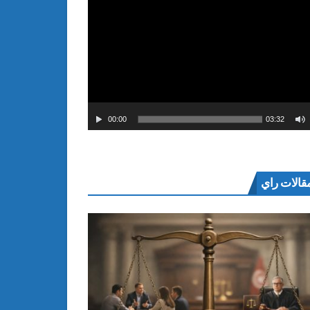
00:00
03:32
قالات راي