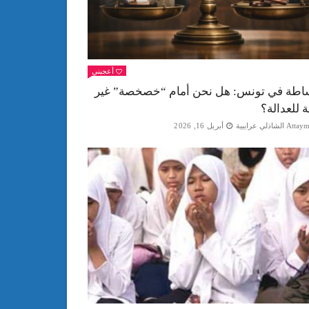
أعجبني
اطة في تونس: هل نحن أمام “خصخصة” غير
ة للعدالة؟
Att الشاذلي عرايبية
أبريل 16, 2026