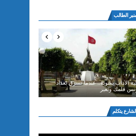
نبر الطالب
ية الأداب بمنوبة.. عندما تسرق بغداد
نس قلمك وتعبر
ل
لشارع يتكلم
و