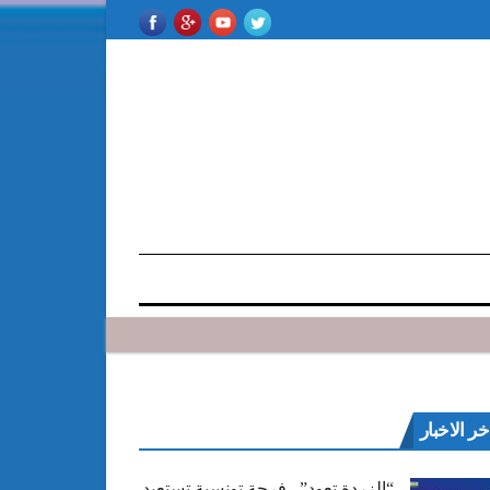
خر الاخبار
“الزردة تعود”.. فرجة تونسية تستعيد