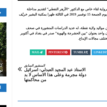
رواية لقاء خاص مع الدكتور “الأزهر النفطي” لتقديم مداخلة
م
بعنوان: جمالية الخارق في السرد العربي المعاصر، وذلك يوم الجمعة 15 نوفمبر 2019 في الثالثة ظهرا بمكتبة البشير خريّف
ن مواليد ولاية نفطة، له عديد الدراسات المنشورة في صحف
واحد بعنوان “بين الحشرجة والهوية” صدر في بغداد في أكتوبر
MAIL
PINTEREST
TUMBLR
LINKEDI
اصل
سرح
المسرح الجامعي يقود رواده إلى الملتقيات
كل
المنشور السابق
الاستاذ عبد المجيد العبدلي: اسرائيل
الدولية…التجربة العمانية نموذجا
تو
دولة مجرمة وعلى هذا الاساس لا بد
من محاكمتها
مشغ
ا
الفيدي