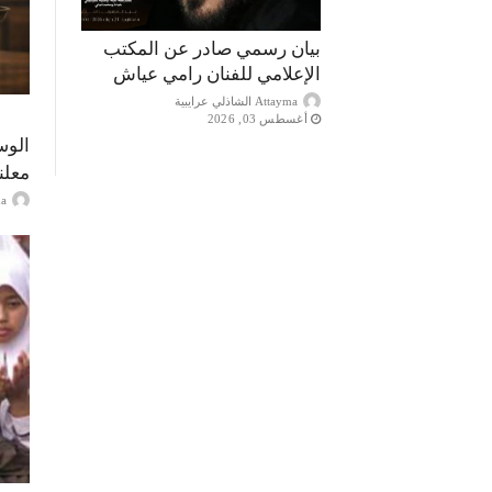
بيان رسمي صادر عن المكتب
الإعلامي للفنان رامي عياش
Attayma الشاذلي عرايبية
أغسطس 03, 2026
الوس
معلن
ayma