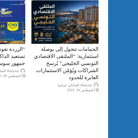
الحمامات تتحول إلى بوصلة
“الزردة تعود
استثمارية: “الملتقى الاقتصادي
تستعيد الذا
التونسي الخليجي” يُرسخ
جمهور سوس
الشراكات ويُؤمّن الاستثمارات
Attayma الشاذلي عرايبية
أغسطس 06, 2026
العابرة للحدود
Attayma الشاذلي عرايبية
أغسطس 04, 2026