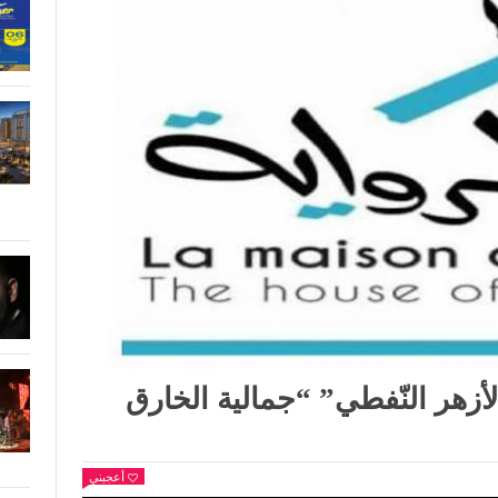
الأزهر النّفطي” “جمالية الخارق
أعجبني