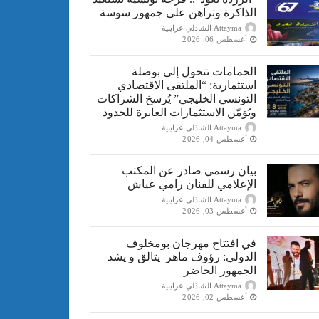
الذاكرة وتراهن على جمهور سوسة
Attayma الشاذلي عرايبية
أغسطس 06, 2026
الحمامات تتحول إلى بوصلة
استثمارية: “الملتقى الاقتصادي
التونسي الخليجي” يُرسخ الشراكات
ويُؤمّن الاستثمارات العابرة للحدود
Attayma الشاذلي عرايبية
أغسطس 04, 2026
بيان رسمي صادر عن المكتب
الإعلامي للفنان رامي عياش
Attayma الشاذلي عرايبية
أغسطس 03, 2026
في افتتاح مهرجان بومخلوف
الدولي: رؤوف ماهر يتالق و يشد
الجمهور الحاضر
Attayma الشاذلي عرايبية
أغسطس 02, 2026