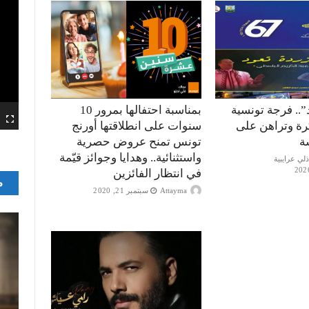
”.. فرجة تونسية
بمناسبة احتفالها بمرور 10
كرة وتراهن على
سنوات على انطلاقتها أورنج
ة
تونس تمنح عروض حصرية
واستثنائية.. وهدايا وجوائز قيّمة
في انتظار الفائزين
م
Attayma
سبتمبر 21, 2020