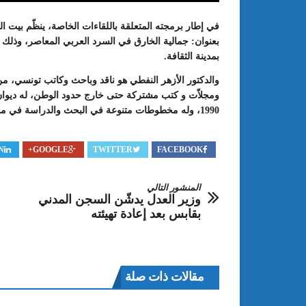
في إطار برمجته المتعلقة باللقاءات الخاصة، ينظّم بيت ال
بمدينة الثقافة.
والدكتور الأزهر النفطي هو ناقد وباحث وكاتب تونسي، م
ومجلاّت و كتب مشتركة حتى خارج حدود الوطن، له ديوان 
1990، وله مخطوطات متنوعة في البحث والدراسة في مختلف مجالات الإبداع.
N
GOOGLE+
TWITTER
FACEBOOK
: الدورة 24 للمعرض الجامعي تحت
عبد الستار الخليفي: مهم جدا أن يتو
طريقك إلى التميّز”
الملتقى الدولي الحسين بوزيان للم
المنشور التالي
وزير العدل يدشّن السجن المدني
الجامعي بوجودي أو بدونه
بقابس بعد إعادة تهيئته
مقالات ذات صلة