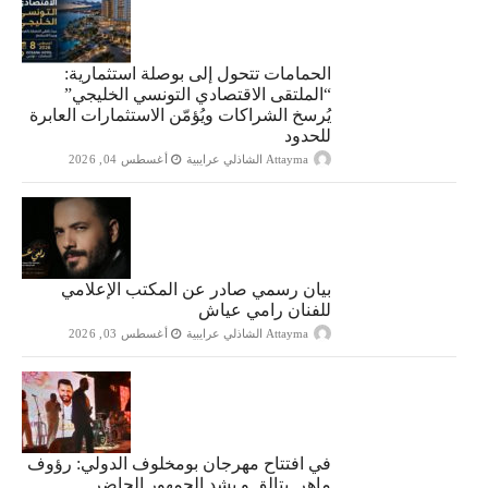
الحمامات تتحول إلى بوصلة استثمارية:
“الملتقى الاقتصادي التونسي الخليجي”
يُرسخ الشراكات ويُؤمّن الاستثمارات العابرة
للحدود
Attayma الشاذلي عرايبية
أغسطس 04, 2026
بيان رسمي صادر عن المكتب الإعلامي
للفنان رامي عياش
Attayma الشاذلي عرايبية
أغسطس 03, 2026
في افتتاح مهرجان بومخلوف الدولي: رؤوف
ماهر يتالق و يشد الجمهور الحاضر