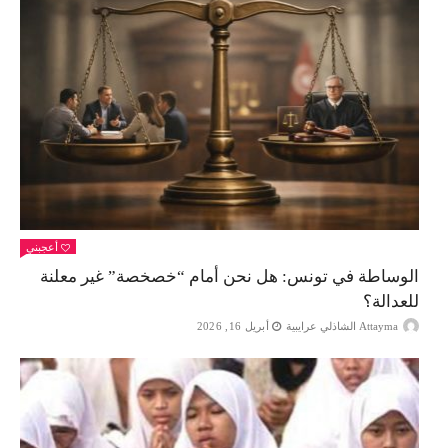
أعجبني
الوساطة في تونس: هل نحن أمام “خصخصة” غير معلنة
للعدالة؟
Attayma الشاذلي عرايبية
أبريل 16, 2026