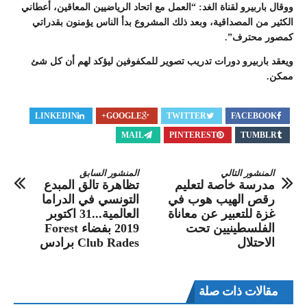
ووقال باربيرو لقناة الغد: “العمل مع اتحاد الرياضيين المعاقين، أعطاني
الكثير من المصداقية، وبعد ذلك المشروع بدأ الناس يؤمنون بقدراتي
كمصور محترف”.
ويعقد باربيرو دورات تدريب تصوير للمكفوفين ليؤكد لهم أن كل شئ
ممكن.
LINKEDIN
GOOGLE+
TWITTER
FACEBOOK
MAIL
PINTEREST
TUMBLR
المنشور التالي
المنشور السابق
مدرسة خاصة لتعليم
تظاهرة تالق المبدع
رقص الهيب هوب في
التونسي في الدراما
غزة للتعبير عن معاناة
العالمية...31 اكتوبر
الفلسطينيين تحت
2019 بفضاء Forest
الاحتلال
Club Rades برادس
مقالات ذات صلة