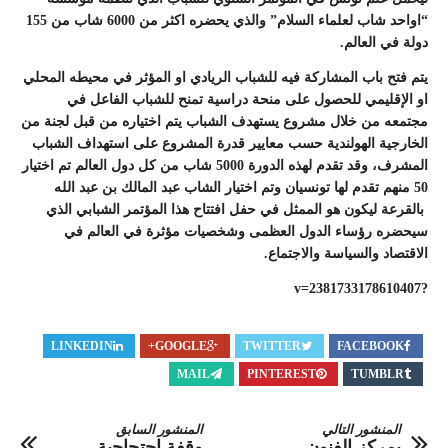
“اواحد شاب لعلماء السلام” والذي يحضره اكثر من 6000 شاب من 155
دولة في العالم.
يتم فتح باب المشاركة فيه للشباب الريادي او المؤثر في محيطه المحلي
او الإقليمي للحصول على منحة دراسية تمنح للشباب الفاعل في
مجتمعه من خلال مشروع يستهدف الشباب يتم اختياره من قبل لجنة من
الخارجية الهولندية حسب معايير قدرة المشروع على استهداف الشباب
المشرف، وقد تقدم لهذه الدورة 5000 شاب من كل دول العالم تم اختيار
50 منهم تقدم لها تونسيان وتم اختيار الشاب عبد المالك بن عبد الله
بالقرعة ليكون هو الممثل في حفل افتتاح هذا المؤتمر الشبابي الذي
سيحضره رؤساء الدول العظمى وشخصيات مؤثرة في العالم في
الاقتصاد والسياسة والاجتماع.
?v=2381733178610407
LINKEDIN
GOOGLE+
TWITTER
FACEBOOK
MAIL
PINTEREST
TUMBLR
المنشور التالي
المنشور السابق
بمركز الفنون
وقفة احتحاجية