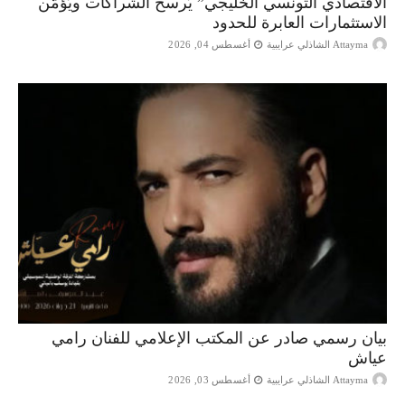
الاقتصادي التونسي الخليجي” يُرسخ الشراكات ويُؤمّن
الاستثمارات العابرة للحدود
Attayma الشاذلي عرايبية
أغسطس 04, 2026
بيان رسمي صادر عن المكتب الإعلامي للفنان رامي
عياش
Attayma الشاذلي عرايبية
أغسطس 03, 2026