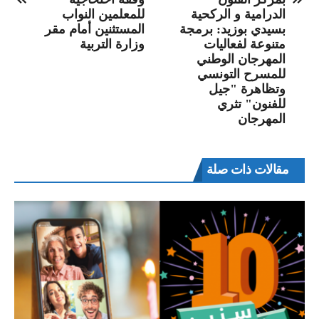
الدرامية و الركحية
للمعلمين النواب
بسيدي بوزيد: برمجة
المستثنين أمام مقر
متنوعة لفعاليات
وزارة التربية
المهرجان الوطني
للمسرح التونسي
وتظاهرة "جيل
للفنون" تثري
المهرجان
مقالات ذات صلة