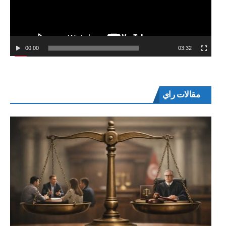
00:00
03:32
مقالات راي