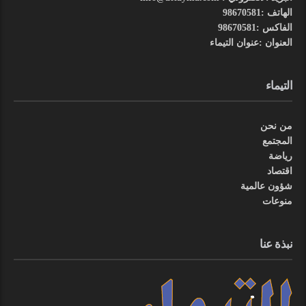
الهاتف :98670581
الفاكس :98670581
العنوان :عنوان التيماء
التيماء
من نحن
المجتمع
رياضة
اقتصاد
شؤون عالمية
منوعات
نبذة عنا