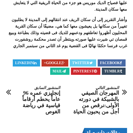
عليها فصياح الديك موريس هو جزء من الحياة الريفية التي لا يتعايش
معها سكان المدينة.
وأشار التقرير إلى أن سكان الريف عند انتقالهم إلى المدينة لا يطلبون
تغييراً من سكانها بل يعيشون معها كما هي، مضيفًا أن سكان القرية
المحليون أظهروا تعاطفهم ودعمهم للديك فى قضيته وذلك بطباعة وببيع
قمصان تي شيرت عليها صورته.وينتظر أن تصدر محكمة روشفورت
غرب فرنسا حكمًا نهائيًا فى القضية يوم غد الثاني من سبتمبر الجاري
LINKEDIN
GOOGLE+
TWITTER
FACEBOOK
MAIL
PINTEREST
TUMBLR
المنشور التالي
المنشور السابق
المهرجان الصيفي
إنجليزي عمره 96
بالشبيكة في دورته
عاماً يحطم أرقاماً
الأولى:نرقص من
قياسية في رياضة
أجل من يحبون الحياة
الغوص
مقالات ذات صلة