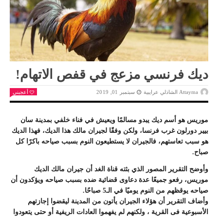
ديك فرنسي مزعج في قفص الاتهام!
Attayma الشاذلي عرايبية
سبتمبر 01, 2019
أعجبني
موريس هو أسم ديك يبدو مسالمًا ويعيش في فناء خلفي بمدينة سان
بيير دورلون غرب فرنسا، ولكن وفقًا لجيران مالك هذا الديك، فهذا الديك
هو سبب تعاستهم، فالجيران لا يستطيعون النوم بسبب صياحه باكرًا كل
صباح.
وأوضح التقرير المصور الذي بثته قناة الغد أن جيران مالك الديك
موريس، رفعو جميعًا عدة دعاوى قضائية ضده بسبب صياحه ويؤكدون أن
صياحه يوقظهم من النوم يوميًا في الـ5 صباحًا.
وأضاف التقرير أن هؤلاء الجيران يأتون من المدينة ليقضوا إجازتهم
الأسبوعية فى القرية ، ولكنهم لم يفهموا العادات الريفية أو حتى يتعودوا