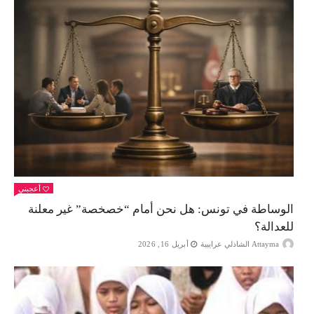
أعجبني
الوساطة في تونس: هل نحن أمام “خصخصة” غير معلنة
للعدالة؟
Attayma الشاذلي عرايبية
أبريل 16, 2026