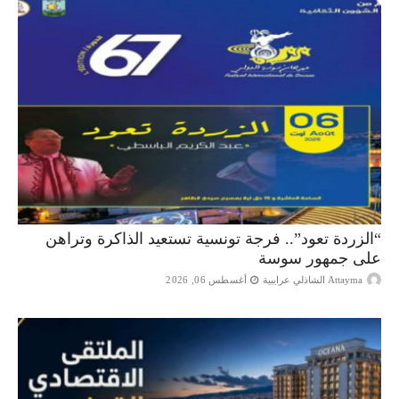
“الزردة تعود”.. فرجة تونسية تستعيد الذاكرة وتراهن
على جمهور سوسة
Attayma الشاذلي عرايبية
أغسطس 06, 2026