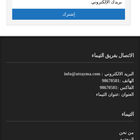
الاتصال بفريق التيماء
البريد الالكتروني : info@attayma.com
الهاتف :98670581
الفاكس :98670581
العنوان :عنوان التيماء
التيماء
من نحن
المجتمع