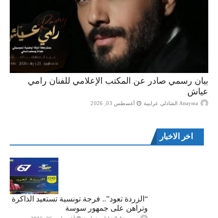
بيان رسمي صادر عن المكتب الإعلامي للفنان رامي
عياش
Attayma الشاذلي عرايبية
أغسطس 03, 2026
اخر الاخبار
“الزردة تعود”.. فرجة تونسية تستعيد الذاكرة
وتراهن على جمهور سوسة