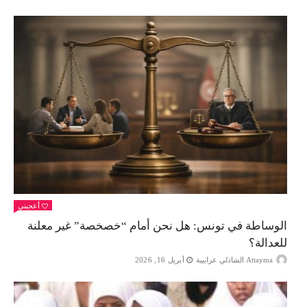
أعجبني
الوساطة في تونس: هل نحن أمام “خصخصة” غير معلنة
للعدالة؟
Attayma الشاذلي عرايبية
أبريل 16, 2026