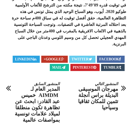
في توقيت قدره 09’49’7، نتيجة مكنته من الترشح للألعاب الأولمبية
طوكيو 2020. أيوب، وهو السباح الوحيد الذي يمثل تونس في هذه
التظاهرة العالمية، حقق أفضل توقيت له في سباق 400م سباحة حرة
بعد احتلاله المرتبة العاشرة في التصفيات. وتوجت السباحة التونسية
بالذهبية في الالعاب الافريقية بالمغرب في 400متر من خلال السباح
المهدي العجيلي تحصل كل من وسيم اللومي وعدنان الباجي على
البرنزية.
LINKEDIN
GOOGLE+
TWITTER
FACEBOOK
MAIL
PINTEREST
TUMBLR
المنشور التالي
المنشور السابق
مهرجان الموسيقى
المدير العام لـ
البديلة براس أنجلة
AIMDM خميس
تثمين للمكان ثقاقيا
عبد القادر: ابحث عن
وسياحيا
تظاهرة تكون منطلقا
لميلاد علامات تونسية
بمواصفات عالمية