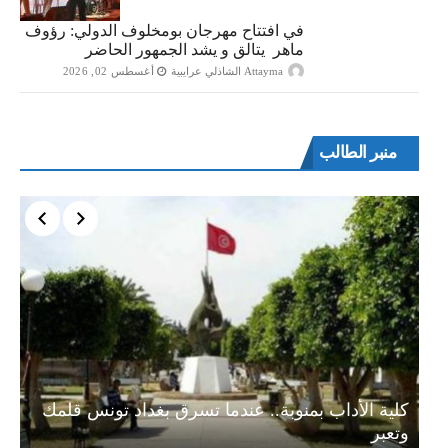
في افتتاح مهرجان بومخلوف الدولي: رؤوف
ماهر يتالق و يشد الجمهور الحاضر
Attayma الشاذلي عرايبية
أغسطس 02, 2026
منبر الطالب
ة…
كلية الأداب بمنوبة.. عندما تسرق بغداد تونس قلمك
وتعبر