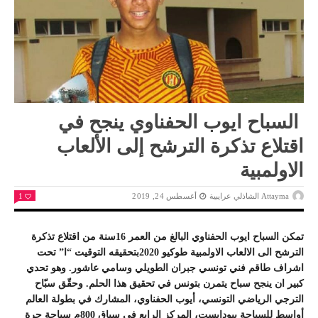
السباح ايوب الحفناوي ينجح في
اقتلاع تذكرة الترشح إلى الألعاب
الاولمبية
Attayma الشاذلي عرايبية
أغسطس 24, 2019
1
تمكن السباح ايوب الحفناوي البالغ من العمر 16سنة من اقتلاع تذكرة
الترشح الى الالعاب الاولمبية طوكيو 2020بتحقيقه التوقيت “ا” تحت
اشراف طاقم فني تونسي جبران الطويلي وسامي عاشور. وهو تحدي
كبير ان ينجح سباح يتمرن بتونس في تحقيق هذا الحلم. وحقّق سبّاح
الترجي الرياضي التونسي، أيوب الحفناوي، المشارك في بطولة العالم
أواسط للسباحة ببودابست، المركز الرابع في سباق 800م سباحة حرة