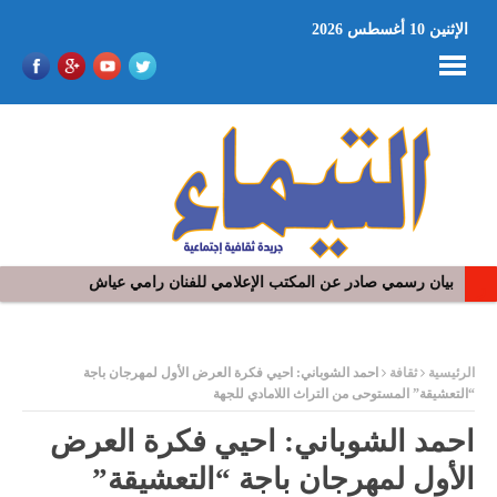
الإثنين 10 أغسطس 2026
بيان رسمي صادر عن المكتب الإعلامي للفنان رامي عياش
في افتتاح مهرجان بومخلوف الدولي: رؤوف ماهر يتالق و يشد الجمهور 
ر
الرئيسية
ثقافة
احمد الشوباني: احيي فكرة العرض الأول لمهرجان باجة
“التعشيقة” المستوحى من التراث اللامادي للجهة
احمد الشوباني: احيي فكرة العرض
الأول لمهرجان باجة “التعشيقة”