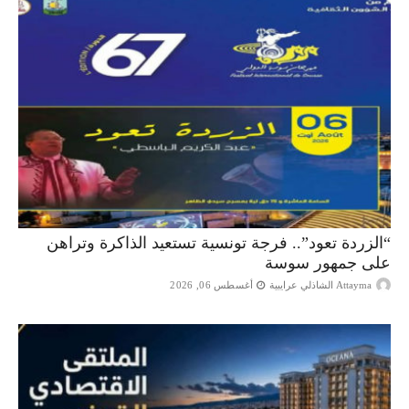
“الزردة تعود”.. فرجة تونسية تستعيد الذاكرة وتراهن
على جمهور سوسة
Attayma الشاذلي عرايبية
أغسطس 06, 2026