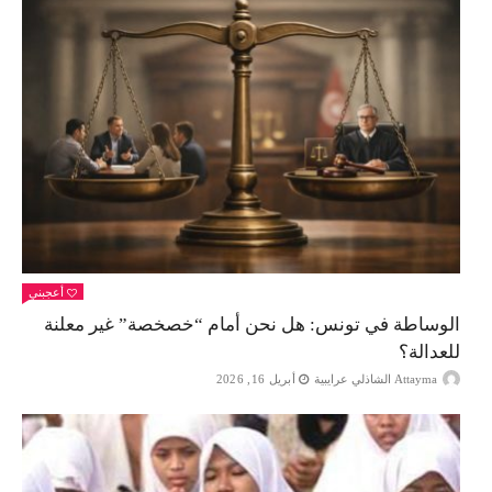
أعجبني
الوساطة في تونس: هل نحن أمام “خصخصة” غير معلنة
للعدالة؟
Attayma الشاذلي عرايبية
أبريل 16, 2026