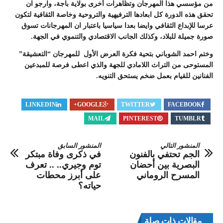
من مؤسسي هذا المهرجان وتظاهرات أخرى بولاية باجة، وارجو ان
تحقق هذه الدورة كل ابعادها الترفيهية والتروحية وخاصة الثقافية لتكون
عرسا للإبداع الثقافي وايضا بعدا سياسيا باعتبار ان المهرجانات تسوق
صورة جميلة للبلاد، وكذلك الجانب الاقتصادي والتنموي في الجهة.
وختم احمد الشوباني بتحية فكرة العرض الأول للمهرجان “التعشيقة”
المستوحى من التراث اللامادي للجهة والذي اعطى فرصة للمبدعين
الفنانين للقيام بعمل ضخم يستحق التنويه.
LINKEDIN
GOOGLE+
TWITTER
FACEBOOK
MAIL
PINTEREST
TUMBLR
المنشور التالي
المنشور السابق
الجم تحتفي بالفنون
في ذكرى وفاة مبتكر
البصرية بين أحضان
توم وجيري.. .. تعرف
المسرح الروماني
على أبرز محطات
حياته؟
مقالات ذات صلة