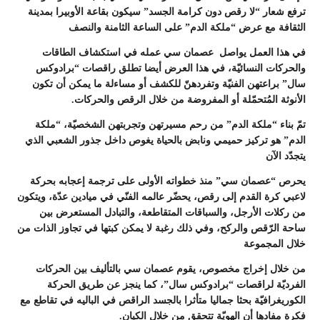
ترفع شعار “لا رقص دون كرامة الجسد” سيكون بقاعة الأوبيرا بمدينة
الثقافة مع عرض “ملكة الدم” على الساعة الثامنة والنصف
في هذا العمل يواصل
عصمان سي عمله في استكشاف الطاقات
والحركات النسائيّة، في هذا العرض أيضا تطلق راقصات “برادوكس
سال” براعتهن الفنيّة وتفردهنّ للكشف أو مساءلة ما يمكن أن تكون
الأنوثة المُتحمّلة أو المفروضة من خلال الرقص والحركات.
تمّ بناء “ملكة الدم” من رحم مسيرتهن وتجربتهن الشخصيّة، “ملكة
الدم” هو تركيز حميمي ونابض بالحياة يغوص داخل جذور الشعبي الذي
يتجدّد الآن
يحرص “عصمان سي” منذ خطواته الأولى على ترجمة إعجابه بحركة
لاعبي كرة القدم إلى رقص، يحضّر عالمه الفنّي في ميادين عدّة، ويتكون
من ركلات الأرجل، والسباقات المتقاطعة، والتبادل المستعرض بين
ساحة الرّقص والركح، وفي ذلك رغبة لا يمكن كبتها في تجاوز الذات من
خلال المجموعة
من خلال إخراج مخصوص، يقوم عصمان سي بالتأليف بين الحركات
الفرديّة لراقصات “برادوكس سال”، كما ينجز عن طريق الحركة
الكوريغرافيّة بحثا جماليا متأثرا بالجسد الراقص في الباليه في تقاطع مع
فكرة مفادها أن الهويّة تتحقق من خلال الكيان.