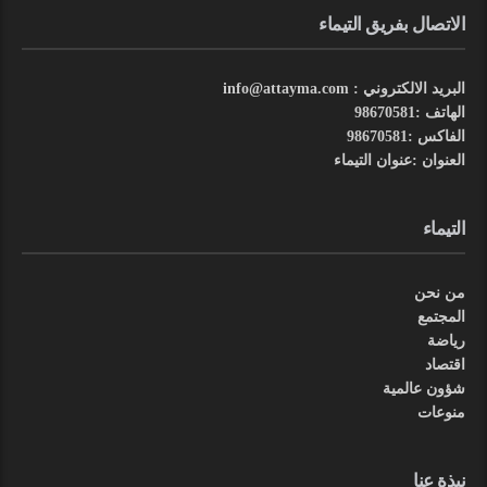
الاتصال بفريق التيماء
البريد الالكتروني : info@attayma.com
الهاتف :98670581
الفاكس :98670581
العنوان :عنوان التيماء
التيماء
من نحن
المجتمع
رياضة
اقتصاد
شؤون عالمية
منوعات
نبذة عنا