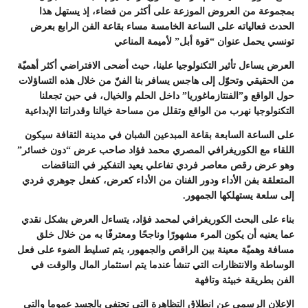
بمجموعة من العروض الموزعة على أكثر من فضاء، إذ يستهل هذا
الحدث فعالياته على الساعة الخامسة مساء بقاعة الفن الرابع بعرض
تونسي يحمل عنوان “قوة أبل” لأميمة المناعي
العرض يساءل تأثير التكنولوجيا علينا، حيث أضحى الافتراضي أكثر أهميّة
من الحقيقي وتحوّل إلى هاجس يسافر بنا الفنّ من خلال هذه التساؤلات
حول الواقع و”الفنتازماغوريا” داخل الحلم والخيال، في حين تجعلنا
التكنولوجيا نهرب من الواقع وتقلل من مساحة خيالنا وقدراتنا الإبداعية
على الساعة السابعة بقاعة المبدعين الشبان في مدينة الثقافة سيكون
اللقاء مع الكوريغرافي المصري محمد فؤاد صاحب عرض “دون خسائر”
وهو عرض رقص معاصر فردي تفاعلي يعيد التفكير في التناقضات
المتعلقة بفن الأداء ودور الفنان من الأداء كعرض، كفعل جوهري فردي
إلى سلعة يستهلكها الجمهور.
بناء على البحث الكوريغرافي لمحمد فؤاد، يتساءل العرض بشكل نقدي
عما يعنيه أن يكون المرء مشهورًا وناجحًا ومعترفًا به من خلال خلق
مسافة وهميّة معينة بين الراقص والجمهور، يتم تسليط الضوء على فعل
الوساطة والانتظارات التي تنشأ عندما يتم استثمار المال والوقت في
الفن بطريقة خبيثة وتافهة
الإعلان الرسمي عن انطلاق التظاهرة التي تحتفي بالجسد عموما والتي