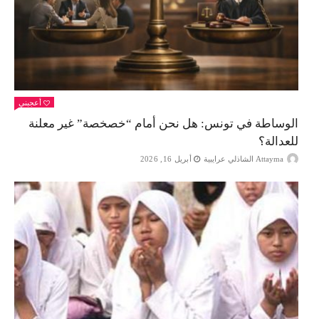
أعجبني
الوساطة في تونس: هل نحن أمام “خصخصة” غير معلنة
للعدالة؟
Attayma الشاذلي عرايبية
أبريل 16, 2026