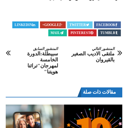
LINKEDIN
GOOGLE+
TWITTER
FACEBOOK
MAIL
PINTEREST
TUMBLR
المنشور التالي
المنشور السابق
ملتقى الاديب الصغير
سبيطلة:الدورة
بالقيروان
الخامسة
لمهرجان"تراثنا
هويتنا"
مقالات ذات صلة