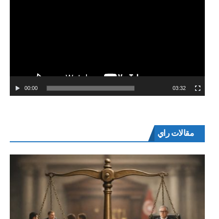
00:00
03:32
مقالات راي