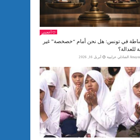
أعجبني
اطة في تونس: هل نحن أمام “خصخصة” غير
ة للعدالة؟
Att الشاذلي عرايبية
أبريل 16, 2026