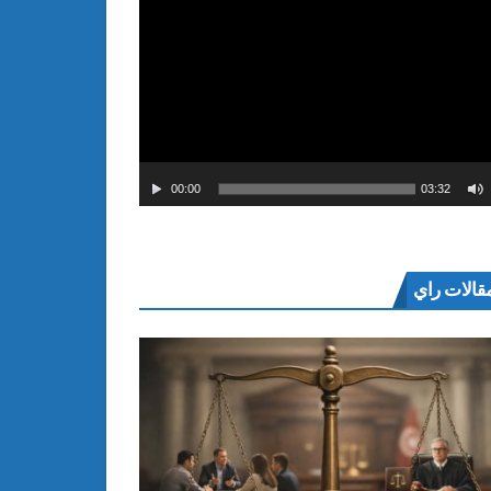
00:00
03:32
قالات راي