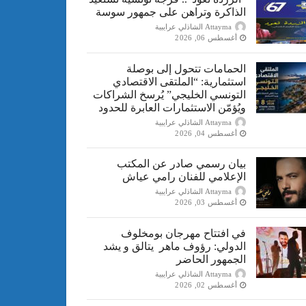
الذاكرة وتراهن على جمهور سوسة
Attayma الشاذلي عرايبية
أغسطس 06, 2026
الحمامات تتحول إلى بوصلة
استثمارية: “الملتقى الاقتصادي
التونسي الخليجي” يُرسخ الشراكات
ويُؤمّن الاستثمارات العابرة للحدود
Attayma الشاذلي عرايبية
أغسطس 04, 2026
بيان رسمي صادر عن المكتب
الإعلامي للفنان رامي عياش
Attayma الشاذلي عرايبية
أغسطس 03, 2026
في افتتاح مهرجان بومخلوف
الدولي: رؤوف ماهر يتالق و يشد
الجمهور الحاضر
Attayma الشاذلي عرايبية
أغسطس 02, 2026