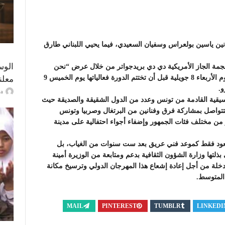
رض “أصول” للفنانين ياسين بولعراس وسفيان السعيدي، فيما يحيي اللبناني طارق
الوس
ى موعد مع نجمة الجاز الأمريكية دي دي بريدجواتر من خلال عرض “نحن
موجودون” فيما يعتلي الكوبي راؤول باز ركح المهرجان يوم الأربعاء 8 جويلية قبل أن تختتم الدورة فعالياتها يوم الخميس 9
معلن
و.
ayma
يقية القادمة من تونس وعدد من الدول الشقيقة والصديقة حيث
عروسي لتتواصل بمشاركة فرق وفنانين من البرتغال وصربيا وتونس
من مختلف فئات الجمهور وإضفاء أجواء احتفالية على مدينة
 يعود فقط كموعد فني عريق بعد ست سنوات من الغياب، بل
تها وزارة الشؤون الثقافية بدعم ومتابعة من الوزيرة أمينة
خلة من أجل إعادة إشعاع هذا المهرجان الدولي وترسيخ مكانة
المتوسط.
MAIL
PINTEREST
TUMBLR
LINKEDI