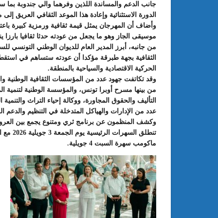
جانب الدعم والمساندة اللذين وفرهما والي جندوبة بما س
الدورة الاستثنائية وإعادة هذا الموعد الثقافي العريق إلى م
وأضاف أن المهرجان يمثل قيمة ثقافية ورمزية كبيرة باعتب
موسيقى الجاز وهو ما يجعل من عودته حدثا ثقافيا بارزا 
من جانبه، أبرز المدير العام للديوان الوطني التونسي ل
الثقافية بجهة طبرقة مؤكدا أن عودته ستساهم في استقط
الحركية الاقتصادية والسياحية بالمنطقة.
وقد تكاتفت جهود عدد من المؤسسات الثقافية الوطنية والم
من بينها مسرح أوبرا تونس، والمؤسسة الوطنية لتنمية ال
التأليف والحقوق المجاورة، ووكالة إحياء التراث والتنمية ا
عدد من الإدارات والهياكل المتدخلة في التنظيم والدعم ا
تنطلق ال
ماكومب سهرة السبت 4 جويلية.