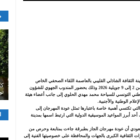
م
اصل
 بباحة مسرح الأوبرا بمدينة الثقافة الشاذلي القليبي بالعاصمة اللقاء الصحفي الخاص
سرح
المسرح الجامعي يقود رواده إلى الملتقيات
كل
بالدورة العشرين من مهرجان الجاز بطبرقة التي ستقام من 2 إلى 9 جويلية 2026 وذلك بحضور المندوب الجهوي للشؤون
الدولية…التجربة العمانية نموذجا
تو
الوطني التونسي للسياحة محمد مهدي الحلوي إلى جانب أعضاء هيئة
لام الوطنية والأجنبية.
لتي تكتسي أهمية خاصة باعتبارها تمثل عودة المهرجان إلى
مشغ
ا
حد أبرز المواعيد الموسيقية الدولية التي ارتبط اسمها بمدينة
الفيدي
مسعودي أن عودة مهرجان الجاز بطبرقة جاءت بمتابعة وحرص من
ات الثقافية الكبرى بالجهات والمحافظة على خصوصيتها الفنية إلى