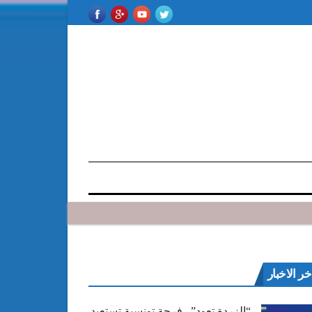
خر الاخبار
“الزردة تعود”.. فرجة تونسية تستعيد