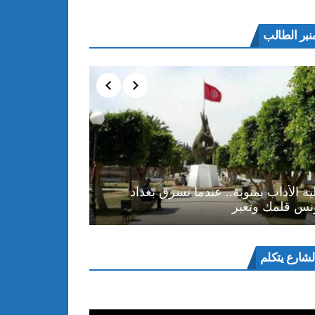
نبر الطالب
ية الأداب بمنوبة.. عندما تسرق بغداد
نس قلمك وتعبر
ل
لشارع يتكلم
و