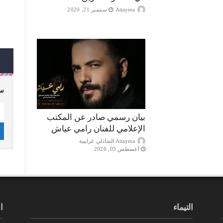
Attayma
سبتمبر 21, 2020
سج
بيان رسمي صادر عن المكتب
الإعلامي للفنان رامي عياش
Attayma الشاذلي عرايبية
أغسطس 03, 2026
التيماء
ا