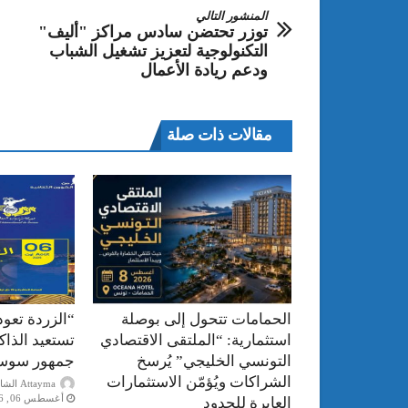
المنشور التالي
توزر تحتضن سادس مراكز "أليف"
التكنولوجية لتعزيز تشغيل الشباب
ودعم ريادة الأعمال
مقالات ذات صلة
الحمامات تتحول إلى بوصلة
“الزردة تعود
استثمارية: “الملتقى الاقتصادي
تستعيد الذا
التونسي الخليجي” يُرسخ
جمهور سوس
الشراكات ويُؤمّن الاستثمارات
Attayma الشاذلي عرايبية
أغسطس 06, 2026
العابرة للحدود