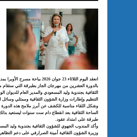
: الدورة 24 للمعرض الجامعي تحت
عبد الستار الخليفي: مهم جدا أن يتو
انعقد اليوم الثلاثاء 23 جوان 2026
طريقك إلى التميّز”
الملتقى الدولي الحسين بوزيان للم
الجامعي بوجودي أو بدونه
الثقافية بجندوبة وليد المسعودي والمدير العام للديوان 
التنظيم وإطارات وزارة الشؤون الثقافية وممثلي وسائل الإع
وشكل اللقاء مناسبة للكشف عن أبرز ملامح هذه الدورة ا
الساحة الثقافية بعد انقطاع دام ست سنوات ليستعيد بذلك أ
طبرقة على امتداد عقود.
وأكد المندوب الجهوي للشؤون الثقافية بجندوبة وليد ال
وزيرة الشؤون الثقافية أمينة الصرارفي على دعم التظاهر