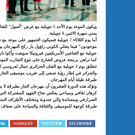
ويكون الموعد يوم الأحد 5 جويلية مع ع
يمني سهرة الاثنين 6 جويلية.
أما يوم الثلاثاء 7 جويلية فسيكون الجمهور عل
جويلية مع الفنانتين الأمريكيتين فيرونيكا سويفت وأكوا نار
كما تراهن برمجة عروض الشارع على تنوع التجارب الموس
تنطلق يوم 2 جويلية مع الفنان الجزائري جمال ل
والجزائر في إطار رؤية تسعى إلى تقريب موسيقى الجاز 
طبرقة طيلة أيام المهرجان.
وتؤكد هذه الدورة العشرون أن مهرجان الجاز بطبرقة لا
كرهان ثقافي وسياحي يعكس نجاح الجهود المشتركة التي بذل
الصرارفي وبمساندة والي جندوبة ومختلف الأطراف المتد
طبرقة كوجهة للموسيقى والثقافة والسياحة على ضفاف 
N
GOOGLE+
TWITTER
FACEBOOK