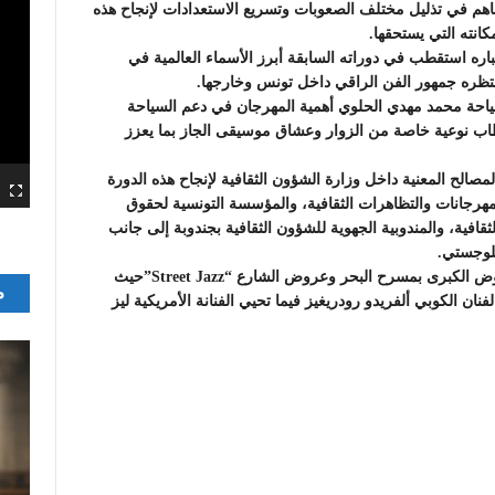
اهم في تذليل مختلف الصعوبات وتسريع الاستعدادات لإنجاح هذه
كانته التي يستحقها.
اره استقطب في دوراته السابقة أبرز الأسماء العالمية في
ينتظره جمهور الفن الراقي داخل تونس وخارجها.
لسياحة محمد مهدي الحلوي أهمية المهرجان في دعم السياحة
اب نوعية خاصة من الزوار وعشاق موسيقى الجاز بما يعزز
صالح المعنية داخل وزارة الشؤون الثقافية لإنجاح هذه الدورة
مهرجانات والتظاهرات الثقافية، والمؤسسة التونسية لحقوق
لثقافية، والمندوبية الجهوية للشؤون الثقافية بجندوبة إلى جانب
للوجستي.
وكشف المنظمون عن برنامج ثري ومتنوع يجمع بين العروض الكبرى بمسرح البحر وعروض الشارع “Street Jazz”حيث
م
سهرات الرئيسية يوم الجمعة 3 جويلية 2026 مع الفنان الكوبي ألفريدو رودريغيز فيما تحيي الفنانة الأمريكية ليز