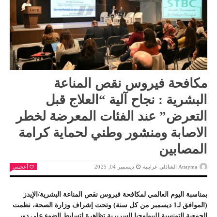
مكافحة فيروس نقص المناعة
البشرية : نجاح آلية “العلاج قبل
التعرض” عند الفئات المعرضة لخطر
الاصابة ومنشور وطني لحماية كرامة
المصابين
Attayma الشاذلي عرايبية
ديسمبر 04, 2025
أعجبني
بمناسبة اليوم العالمي لمكافحة فيروس نقص المناعة البشرية/الإيدز
(الموافق لـ1 ديسمبر من كل سنة) وتحت إشراف وزارة الصحة، نظمت
الجمعية التونسية للبيولوجيا السريرية تظاهرة لتسليط الضوء على دور