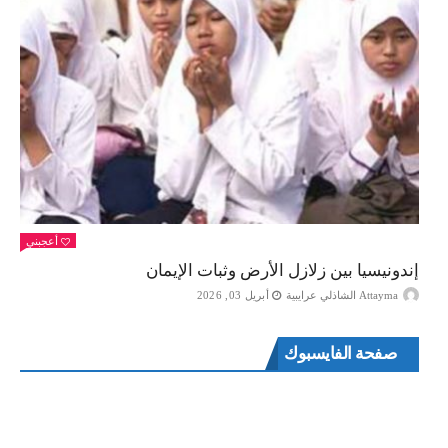
أعجبني
إندونيسيا بين زلازل الأرض وثبات الإيمان
Attayma الشاذلي عرايبية
أبريل 03, 2026
صفحة الفايسبوك