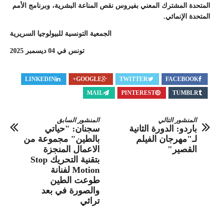
المتحدة المشترك المعني بفيروس نقص المناعة البشرية، وبرنامج الأمم
المتحدة الإنمائي.
الجمعية التونسية للبيولوجيا السريرية
تونس في 04 ديسمبر 2025
LINKEDIN
GOOGLE+
TWITTER
FACEBOOK
MAIL
PINTEREST
TUMBLR
المنشور التالي
المنشور السابق
باردو: الدورة الثانية
سجنان: "حياتي
لـ"مهرجان الفيلم
بالطين" مجموعة من
القصير"
الاعمال المنجزة
بتقنية التحريك Stop
Motion لفنانة
طوعت الطين
والصورة في بعد
تراثي