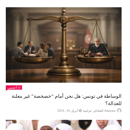
أعجبني
الوساطة في تونس: هل نحن أمام “خصخصة” غير معلنة
للعدالة؟
Attayma الشاذلي عرايبية
أبريل 16, 2026