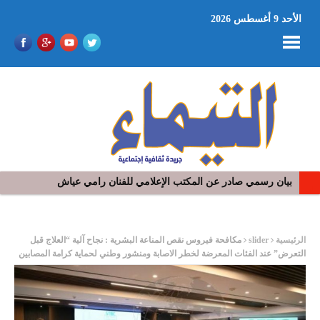
الأحد 9 أغسطس 2026
في افتتاح مهرجان بومخلوف الدولي: رؤوف ماهر يتالق و يشد الجمهور 
ر
الرئيسية
slider
مكافحة فيروس نقص المناعة البشرية : نجاح آلية “العلاج قبل
التعرض” عند الفئات المعرضة لخطر الاصابة ومنشور وطني لحماية كرامة المصابين