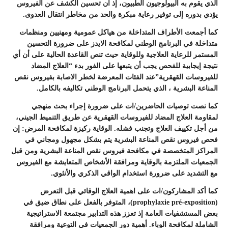
الذي يقوم به البيولوجيون الطبيون، إذ أن تحسين الكشف عن الفيروس
يؤدي بدوره إلى توفير رعاية مبكرة والحد من مخاطر انتقال العدوى.
كما أجمعت الأطراف المتداخلة من هياكل عمومية ومهنيين ومنظمات
متداخلة في البرنامج الوطني لمكافحة الايدز على ضرورة التحسين
المستمر للرعاية العلاجية وللوقاية حيث تنص القاعدة الحالية على أن أي
نتيجة إيجابية للفحص يجب أن يتبعها على الفور بدء “العلاج المضاد
للفيروسات القهقرية”عند الفئات المعرضة لخطر الاصابة بفيروس نقص
المناعة البشرية ، الذي يتحمل البرنامج الوطني تكاليفه بالكامل.
كما نصت توصيات الحاضرين/ات على ضرورة إجراء بحث منهجي
لمقاومة العلاج المضاد للفيروسات القهقرية عن طريق التنميط الجيني،
من أجل تكييف العلاج وتجنب فشله. الوقاية ركيزة لمكافحة المرض: إن
فحص فيروس نقص المناعة البشرية يتم بشكل مجهول ومجاني في
المراكز المتخصصة في مكافحة فيروس نقص المناعة البشرية ومن قبل
الجمعيات الملتزمة بالوقاية ومرافقة الأشخاص المتعايشة مع الفيروس
مع التشديد على ضرورة استخدام الواقي الذكري والأنثوي.
كما أكد المشاركون/ات على اهمية العلاج الوقائي قبل التعرض
(prophylaxie pré-exposition)، المتوفر بالفعل على نطاق ضيق في
بعض المستشفيات العامة إذ تعزز هذه التدابير مجتمعة الاستراتيجية
الشاملة لمكافحة الوباء. أهمية دور الجمعيات في التوعية ومرافقة