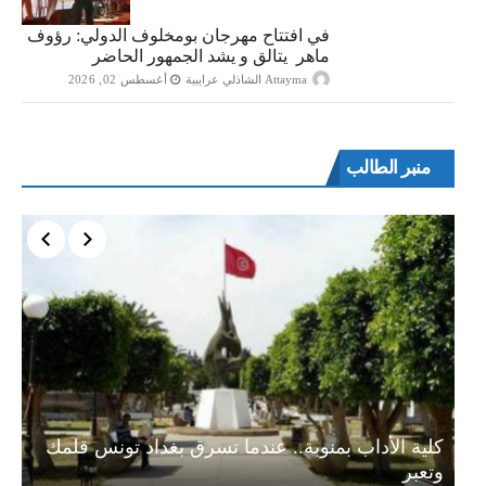
في افتتاح مهرجان بومخلوف الدولي: رؤوف
ماهر يتالق و يشد الجمهور الحاضر
Attayma الشاذلي عرايبية
أغسطس 02, 2026
منبر الطالب
ة…
كلية الأداب بمنوبة.. عندما تسرق بغداد تونس قلمك
وتعبر