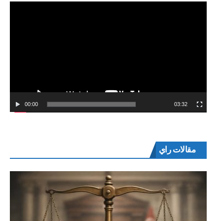
00:00
03:32
مقالات راي