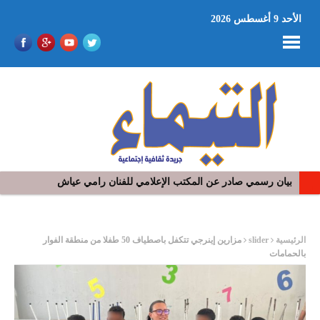
الأحد 9 أغسطس 2026
بيان رسمي صادر عن المكتب الإعلامي للفنان رامي عياش
في افتتاح مهرجان بومخلوف الدولي: رؤوف ماهر يتالق و يشد الجمهور 
ر
الرئيسية
slider
مزارين إينرجي تتكفل باصطياف 50 طفلا من منطقة الفوار
بالحمامات