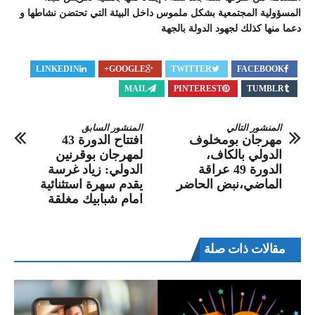
المسؤولية المجتمعية بشكل ملموس داخل البيئة التي تحتضن نشاطها و
دعما منها كذلك لجهود الدولة بالجهة
LINKEDIN
GOOGLE+
TWITTER
FACEBOOK
MAIL
PINTEREST
TUMBLR
المنشور التالي
المنشور السابق
مهرجان بومخلوف
افتتاح الدورة 43
الدولي بالكاف،
لمهرجان بوقرنين
الدورة 49 عراقة
الدولي: زياد غرسة
الماضي،نبض الحاضر
يقدم سهرة استثنائية
امام شبابيك مغلقة
مقالات ذات صلة