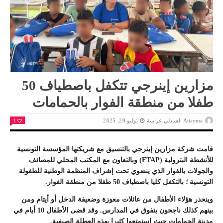
مزارين إينرجي تتكفل باصطياف 50
طفلا من منطقة الفوار بالحمامات
Attayma الشاذلي عرايبية
يوليو 29, 2025
1
قامت شركة مزارين إينرجي بالتنسيق مع شريكتها المؤسسة التونسية
للأنشطة البترولية (ETAP) وبالتعاون مع المكتب المحلي للمصائف
والجولات بالفوار الذي ينضوي تحت إشراف المنظمة الوطنية للطفولة
التونسية ؛ بالتكفل كليا باصطياف 50 طفلا من منطقة الفوار.
وينحدر هؤلاء الأطفال من عائلات معوزة وضعيفة الدخل أو أيتام ومن
بينهم كذلك ناجحون بتفوق في المدارس. وقد قضى الأطفال 10 أيام في
مدينة الحمامات حيث استمتعوا كثيرا بهذه العطلة الصيفية.