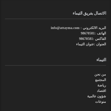
الاتصال بفريق التيماء
البريد الالكتروني : info@attayma.com
الهاتف :98670581
الفاكس :98670581
العنوان :عنوان التيماء
التيماء
من نحن
المجتمع
رياضة
اقتصاد
شؤون عالمية
منوعات