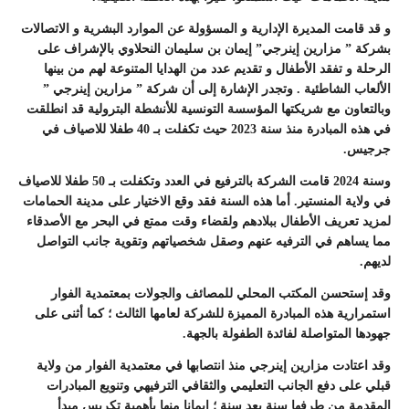
و قد قامت المديرة الإدارية و المسؤولة عن الموارد البشرية و الاتصالات
بشركة ” مزارين إينرجي” إيمان بن سليمان النحلاوي بالإشراف على
الرحلة و تفقد الأطفال و تقديم عدد من الهدايا المتنوعة لهم من بينها
الألعاب الشاطئية . وتجدر الإشارة إلى أن شركة ” مزارين إينرجي ”
وبالتعاون مع شريكتها المؤسسة التونسية للأنشطة البترولية قد انطلقت
في هذه المبادرة منذ سنة 2023 حيث تكفلت بـ 40 طفلا للاصياف في
جرجيس.
وسنة 2024 قامت الشركة بالترفيع في العدد وتكفلت بـ 50 طفلا للاصياف
في ولاية المنستير. أما هذه السنة فقد وقع الاختيار على مدينة الحمامات
لمزيد تعريف الأطفال ببلادهم ولقضاء وقت ممتع في البحر مع الأصدقاء
مما يساهم في الترفيه عنهم وصقل شخصياتهم وتقوية جانب التواصل
لديهم.
وقد إستحسن المكتب المحلي للمصائف والجولات بمعتمدية الفوار
استمرارية هذه المبادرة المميزة للشركة لعامها الثالث ؛ كما أثنى على
جهودها المتواصلة لفائدة الطفولة بالجهة.
وقد اعتادت مزارين إينرجي منذ انتصابها في معتمدية الفوار من ولاية
قبلي على دفع الجانب التعليمي والثقافي الترفيهي وتنويع المبادرات
المقدمة من طرفها سنة بعد سنة ؛ إيمانا منها بأهمية تكريس مبدأ