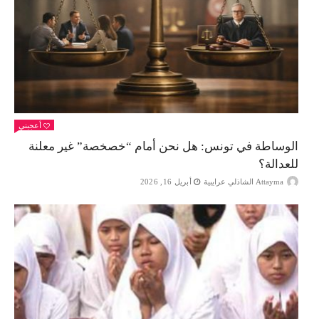
أعجبني
الوساطة في تونس: هل نحن أمام “خصخصة” غير معلنة
للعدالة؟
Attayma الشاذلي عرايبية
أبريل 16, 2026