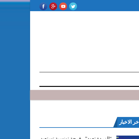
خر الاخبار
“الزردة تعود”.. فرجة تونسية تستعيد