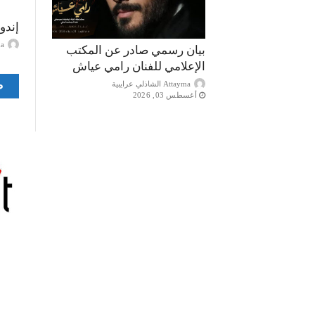
إندو
ayma
بيان رسمي صادر عن المكتب
الإعلامي للفنان رامي عياش
ص
Attayma الشاذلي عرايبية
أغسطس 03, 2026