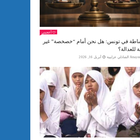
أعجبني
اطة في تونس: هل نحن أمام “خصخصة” غير
ة للعدالة؟
Att الشاذلي عرايبية
أبريل 16, 2026