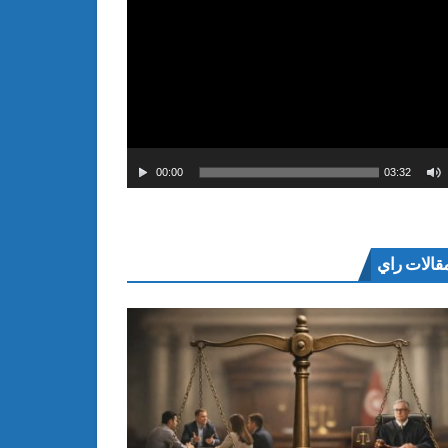
00:00
03:32
قالات راي