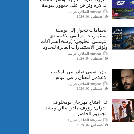
الذاكرة وتراهن على جمهور سوسة
Attayma الشاذلي عرايبية
أغسطس 06, 2026
الحمامات تتحول إلى بوصلة
استثمارية: “الملتقى الاقتصادي
التونسي الخليجي” يُرسخ الشراكات
ويُؤمّن الاستثمارات العابرة للحدود
Attayma الشاذلي عرايبية
أغسطس 04, 2026
بيان رسمي صادر عن المكتب
الإعلامي للفنان رامي عياش
Attayma الشاذلي عرايبية
أغسطس 03, 2026
في افتتاح مهرجان بومخلوف
الدولي: رؤوف ماهر يتالق و يشد
الجمهور الحاضر
Attayma الشاذلي عرايبية
أغسطس 02, 2026