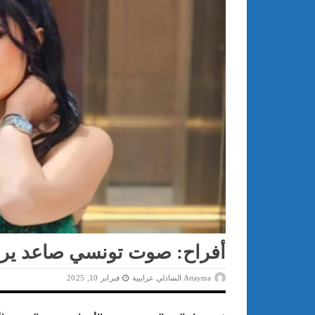
أفراح: صوت تونسي صاعد يرسم
Attayma الشاذلي عرايبية
فبراير 10, 2025