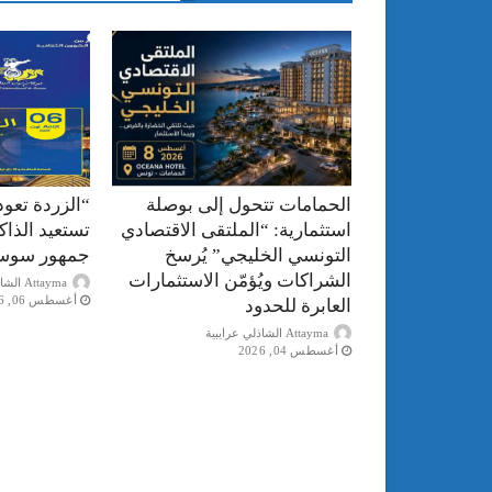
الحمامات تتحول إلى بوصلة
“الزردة تعود
استثمارية: “الملتقى الاقتصادي
تستعيد الذا
التونسي الخليجي” يُرسخ
جمهور سوس
الشراكات ويُؤمّن الاستثمارات
Attayma الشاذلي عرايبية
أغسطس 06, 2026
العابرة للحدود
Attayma الشاذلي عرايبية
أغسطس 04, 2026