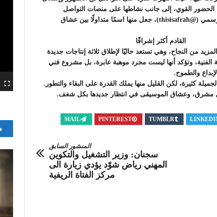
هذا الحضور القوي، إلى جانب نشاطها على منصات التواصل
الاجتماعي عبر حسابها الرسمي (@thisisafrah)، جعل منها اسمًا متداولًا بين عشاق
القادم أكثر إشراقًا
مزيد من النجاح، وهي تستعد حاليًا لإطلاق ثلاثة إنتاجات جديدة
 الفنية، وتؤكد أنها ليست مجرد موهبة عابرة، بل مشروع فني
إبداع والطموح.
جميلة كثيرة، لكن القليل منها يملك القدرة على البقاء والتطور.
بل مشرق، وعشاق الموسيقى في انتظار جديدها بكل شغف.
MAIL
PINTEREST
TUMBLR
LINKEDI
م
المنشور السابق
سجنان: وزير التشغيل والتكوين
المهني رياض شوّد يؤدي زيارة الى
مركز الفتاة الريفية