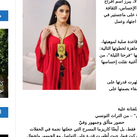
أ، يبرز اسم أفراح
الإحساس، الثقافة
م
لة على ماجستير في
 اجتهاد وعمل
عدة صلبة لموهبتها،
هزة لخطوتها التالية:
 أطلقت أولى أعمالها “فرحنا الليلة”، من
أغنية نقلت إحساسها
اصل
ظهرت قدرتها على
سرح
المسرح الجامعي يقود رواده إلى الملتقيات
كل
فاء بصمتها على
الدولية…التجربة العمانية نموذجا
تو
فنانة علية
مشغ
ا
” – من التراث التونسي
الفيدي
حضور متألق وجمهور وفيّ
فقط، بل أيضًا كاريزما المسرح التي جعلتها نجمة في الحفلات
اركت فيها، حيث أظهرت قدرة على التواصل مع الجمهور وإشعال