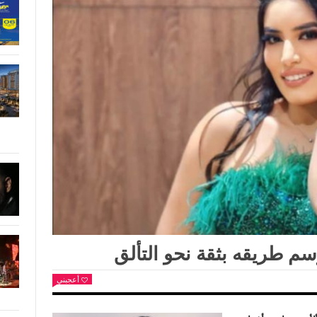
 طريقه بثقة نحو التألق
أعجبني