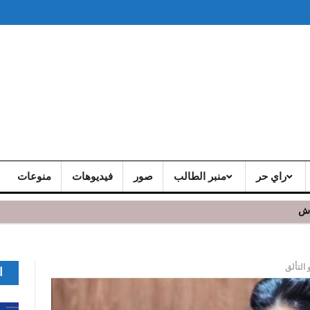
راي حر
منبر الطالب
صور
فيديوهات
منوعات
اش
التألق
ا