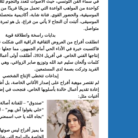
في سماء الفن التونسي، حيث الأصوات تتعدد والنجوم تتلأل
كواحدة من المواهب الواعدة التي تحمل مزيجًا فريدًا من 
الموسيقية، والحضور القوي. فنانة شابة، أكاديمية متحص
الموسيقى، أثبتت أن النجاح لا يأتي من فراغ، بل هو ثمرة
متواصل.
بدايات راسخة وانطلاقة قوية
انطلقت أفراح من العروض الثقافية الراقية التي شكلت قا
فاكتسبت خبرة في الأداء الحي أمام الجمهور، مما جعلها جا
إنتاجها الفني الخاص. في أفريل 2024،
كلمات وألحان سليم عبد الله وتوزيع صابر الزواغي، وهي 
الفريد وتركت بصمة لدى المستمعين.
إبداعات تتخطى الإنتاج الشخصي
: الدورة 24 للمعرض الجامعي تحت
عبد الستار الخليفي: مهم جدا أن يتو
لم تقتصر موهبة أفراح على إصدار الأغاني الخاصة، بل أ
طريقك إلى التميّز”
الملتقى الدولي الحسين بوزيان للم
إعادة تقديم أعمال خالدة بأسلوبها الخاص، فنجحت في إض
الجامعي بوجودي أو بدونه
أغنيات مثل:
“صندوق” – للفنانة أصالة
“خلي يقولوا آش يهم” – لل
“بجاه الله يا حب اسمعني
ما يميز أفراح ليس صوتها 
الخاصة والبرامج التي ش