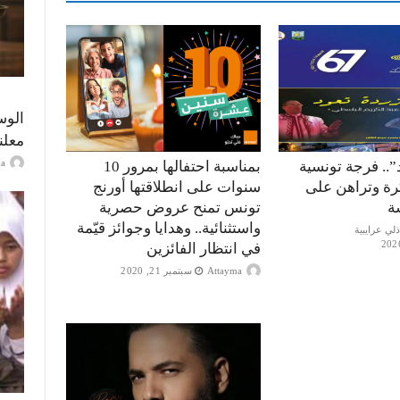
الوس
معلن
ayma
”.. فرجة تونسية
بمناسبة احتفالها بمرور 10
كرة وتراهن على
سنوات على انطلاقتها أورنج
ة
تونس تمنح عروض حصرية
واستثنائية.. وهدايا وجوائز قيّمة
في انتظار الفائزين
Attayma
سبتمبر 21, 2020