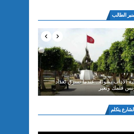
نبر الطالب
ية الأداب بمنوبة.. عندما تسرق بغداد
نس قلمك وتعبر
ل
لشارع يتكلم
و