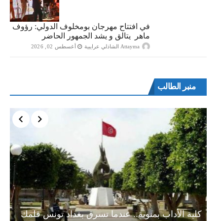
في افتتاح مهرجان بومخلوف الدولي: رؤوف
ماهر يتالق و يشد الجمهور الحاضر
Attayma الشاذلي عرايبية
أغسطس 02, 2026
منبر الطالب
ة…
كلية الأداب بمنوبة.. عندما تسرق بغداد تونس قلمك