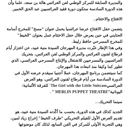
والمديرة السابقة للمركز الوطني لفن العرائس هالة بن سعد، علما وأن
هذه الدورة السادسة ستكون دورة فقيد العرائسيين عبد الحق الخمير.
الافتتاح والاختتام..
يتضمن حفل الافتتاح عرضا عرائسيا يحمل عنوان “مسخ” للمخرج أسامة
الحنايني في حين يعرض خلال حفل الاختتام عمل بعنوان “الخيط”
للمخرج المسرحي حافظ زليط.
وفي هذا الإطار عبّرت مديرة المهرجان السيدة منية عبيد، عن اعتزاز أيام
قرطاج لفنون العرائس والمركز الوطني لفن العرائس، بتحريك
العرائسيين والمسرحيين للاشتغال والإنتاج المسرحي العرائسي، الذي
تطور كما وكيفا منذ انبعاث هذا المهرجان.
كما سيتضمن برنامج المهرجان، عملا أجنبيا سيقدم عرضه الأول في
الدورة السادسة من أيام قرطاج لفنون العرائس، وهو العرض
العرائسيThe Girl with the Little Suitcase` للفرقة الألمانية/
اليونانية”MERLIN PUPPET THEATRE ” .
سينما التحريك…
الجديد كذلك في هذه الدورة، بحسب ما أكّدته السيدة منية عبيد، هو
تقديم العرض الأول للفيلم التحريكي “طرف الخيط” إخراج زياد لمين،
وهي التجربة الأولى للمركز في الفن السابع، لذلك كان موضوعها