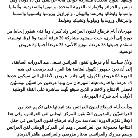
وتشهد الدورة الجديدة مشاركة حوالي مائة عرائسي من 19 دولة، وهي
تونس و الجزائر والإمارات العربية المتحدة، وسوريا والسعودية، وألمانيا
واسبانيا وايطاليا وفرنسا واليونان، والبرازيل وروسيا واستونيا والنمسا
والبرتغال ورومانيا وبولونيا وتشيكيا وهولندا.
مهرجان أيام قرطاج لفنون العرائس ولد كبيرا، وما فتئ يتطور إيجابيا من
دورة إلى أخرى، حيث سيشهد مشاركة 20 فرقة أجنبية و8 فرق تونسية،
ستقدم جميعها 33 عرضا، تتوزع كالآتي: 25 عرضا أجنبيا و8 عروض
تونسية.
ولأنّ سياسة أيام قرطاج لفنون العرائس تسعى منذ الدورات السابقة،
إلى أن يعود جمهور الكهول لمتابعة هذا الفن، فقد برمجت في هذه
الدورة 08 عروض للكهول، إلى جانب عروض الأطفال التي سيكون عددها
25 عرضا. واختارت هيئة المهرجان من بينها عرضين عرائسييّن تونسيّين
لحفلي الافتتاح والاختتام الذين سيقع بثّهما مباشرة على القناة الوطنية
الأولى، أحد شركاء المهرجان.
ودأبت أيام قرطاج لفنون العرائس منذ انبعاثها على تكريم عدد من
العرائسيّين والمديرين السّابقين للمركز الوطني لفن العرائس، وفي هذا
الإطار تكرّم الدورة السادسة من أيام قرطاج لفنون العرائس في حفل
افتتاحها مجموعة من العرائسيين، وهم ابن المركز الوطني لفن العرائس
وسيم مبروك والعرائسي مختار مزريقي والعرائسي طاهر الدريدي