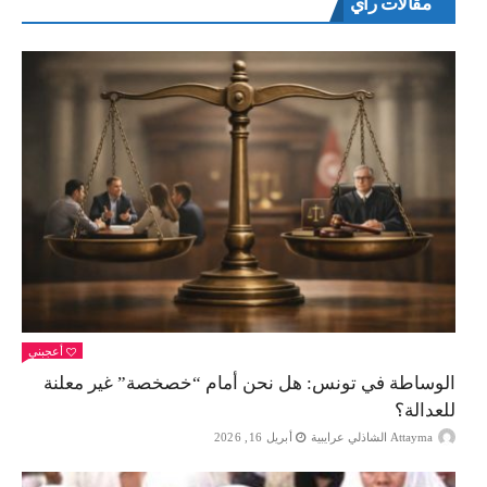
مقالات راي
أعجبني
الوساطة في تونس: هل نحن أمام “خصخصة” غير معلنة
للعدالة؟
Attayma الشاذلي عرايبية
أبريل 16, 2026