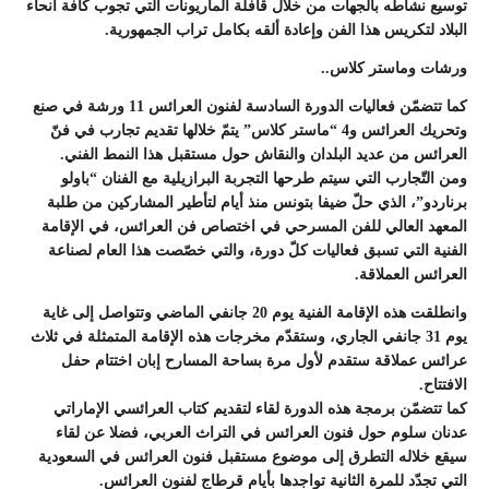
توسيع نشاطه بالجهات من خلال قافلة الماريونات التي تجوب كافة أنحاء
البلاد لتكريس هذا الفن وإعادة ألقه بكامل تراب الجمهورية.
ورشات وماستر كلاس..
كما تتضمّن فعاليات الدورة السادسة لفنون العرائس 11 ورشة في صنع
وتحريك العرائس و4 “ماستر كلاس” يتمّ خلالها تقديم تجارب في فنّ
العرائس من عديد البلدان والنقاش حول مستقبل هذا النمط الفني.
ومن التّجارب التي سيتم طرحها التجربة البرازيلية مع الفنان “باولو
برناردو”، الذي حلّ ضيفا بتونس منذ أيام لتأطير المشاركين من طلبة
المعهد العالي للفن المسرحي في اختصاص فن العرائس، في الإقامة
الفنية التي تسبق فعاليات كلّ دورة، والتي خصّصت هذا العام لصناعة
العرائس العملاقة.
وانطلقت هذه الإقامة الفنية يوم 20 جانفي الماضي وتتواصل إلى غاية
يوم 31 جانفي الجاري، وستقدّم مخرجات هذه الإقامة المتمثلة في ثلاث
عرائس عملاقة ستقدم لأول مرة بساحة المسارح إبان اختتام حفل
الافتتاح.
كما تتضمّن برمجة هذه الدورة لقاء لتقديم كتاب العرائسي الإماراتي
عدنان سلوم حول فنون العرائس في التراث العربي، فضلا عن لقاء
سيقع خلاله التطرق إلى موضوع مستقبل فنون العرائس في السعودية
التي تجدّد للمرة الثانية تواجدها بأيام قرطاج لفنون العرائس.