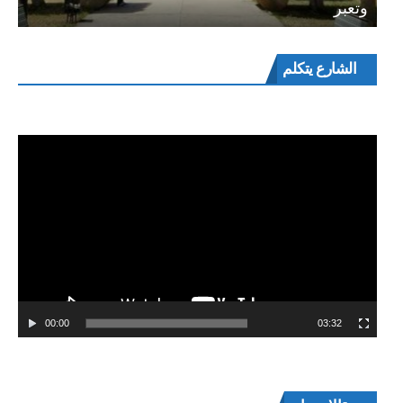
وتعبر
مشغل
الشارع يتكلم
الفيديو
00:00
03:32