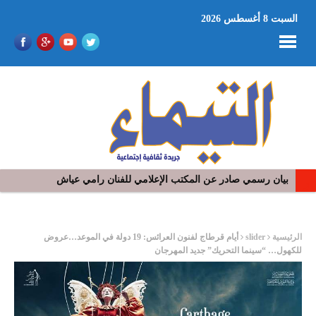
السبت 8 أغسطس 2026
بيان رسمي صادر عن المكتب الإعلامي للفنان رامي عياش
في افتتاح مهرجان بومخلوف الدولي: رؤوف ماهر يتالق و يشد الجمهور 
ر
الرئيسية
slider
أيام قرطاج لفنون العرائس: 19 دولة في الموعد…عروض
للكهول… “سينما التحريك” جديد المهرجان