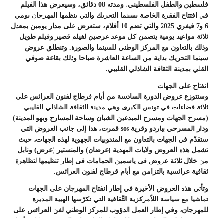
فلسطين والطفل الفلسطيني، ومدته 08 دقائق، وسيعرض هذا الفيلم
في افتتاح الفقرة الخاصة بسينما التحريك والتي ينظمها المهرجان يومي
6 و7 فيفري 2025 والتي تضم 10 أفلام، ستعرض على مدار يومين بمعدل
ثلاثة مواعيد يومية يتضمن كل موعد عرضين لفيلم قصير وفيلم طويل
وذلك بالتعاون مع المركز الوطني للسينما والصورة. وتنطلق عروض
سينما التحريك بداية من الساعة العاشرة صباحا وذلك بقاعة صوفي
القلي بمدينة الثقافة الشاذلي القليبي.
انفتاح على الجهات
وستتوزع عروض الدورة السادسة من أيام قرطاج لفنون العرائس على
ثلاثة فضاءات في تونس الكبرى وهي مدينة الثقافة الشاذلي القليبي
(مسرح الجهات ومسرح المبدعين الشبان وساحة المسارح وبهو المدينة)
ودار المسرحي بباردو وقرية sos قمرت، هذا إلى جانب العروض التي
ستقدّم في الجهات بالتعاون مع المندوبيات الجهوية لهذه الجهات، حيث
تشمل هذه العروض ولايات المهدية (عرضان) والمنستير (عرض) ونابل
من خلال ثلاثة عروض في ياسمين الحمامات في إطار تنظيمها لتظاهرة
ثقافية عرائسية بالتزامن مع أيام قرطاج لفنون العرائس.
وتأتي هذه العروض الأخيرة في إطار انفتاح المهرجان على الجهات
تماشيا مع سياسة اللاّمركزية الثّقافية التي تكرّسها الهيية المديرة
للمهرجان، وفي إطار العمل الدؤوب للمركز الوطني لفن العرائس على