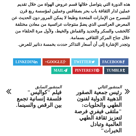
هذه الدورة التي يتواصل خلالها قسم عروض الهواة من خلال تقديم
عملين لدار الثقافة باب بحر بصفاقس وعملين لمؤسسة ربع قرن
للمسرح من الإمارات المتحدة وطبعا لا يمكن المرور دون الحديث عن
المعرض العرائسي الذي يضمّ منتوجات عرائسية من معادن مختلفة
كالخشب والسكر والحديد والقماش والخيط، ولأول مرة الحلفاء من
خلال جناح المركز الثقافي بسمامة.
وتجدر الإشارة إلى أن أسعار التذاكر حددت بخمسة دنانير للعرض.
LINKEDIN
GOOGLE+
TWITTER
FACEBOOK
MAIL
PINTEREST
TUMBLR
المنشور التالي
المنشور السابق
رئيس جمعية الصقور
فيلم "كواليس"
الذهبية الدولية لفنون
فلسفة إنسانية تجمع
الطهي والحلويات:
بين الرقص والسينما.
"ملتقى فيفري فرصة
لتعزيز ثقافة الطهي
العالمية وتبادل
الخبرات"