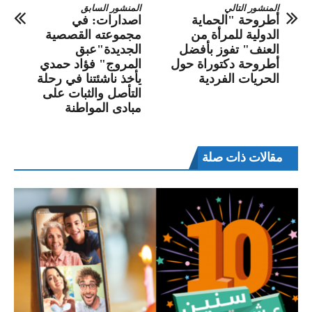
المنشور التالي
المنشور السابق
أطروحة "الحماية
اصدارات: في
الدولية للمرأة من
مجموعته القصصية
العنف" تفوز بأفضل
الجديدة"عبق
أطروحة دكتوراة حول
المروج" فؤاد حمدي
الحريات الفردية
يأخذ ناشئتنا في رحلة
التأصل والثبات على
مبادى المواطنة
مقالات ذات صلة