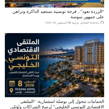
“الزردة تعود”.. فرجة تونسية تستعيد الذاكرة وتراهن
على جمهور سوسة
Attayma الشاذلي عرايبية
أغسطس 06, 2026
الحمامات تتحول إلى بوصلة استثمارية: “الملتقى
الاقتصادي التونسي الخليجي” يُرسخ الشراكات ويُؤمّن