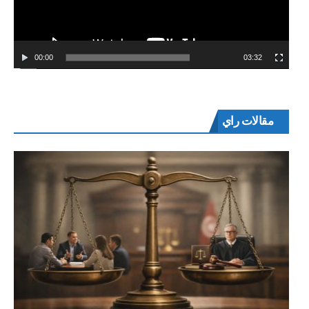
00:00
03:32
مقالات راي