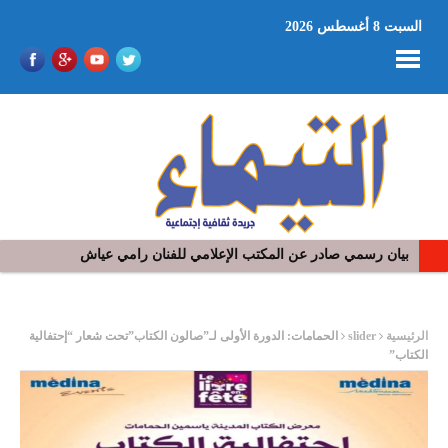
السبت 8 أغسطس 2026
في افتتاح مهرجان بومخلوف الدولي: رؤوف ماهر يتالق و يشد الجمهور 
ر
الرئيسية
slider
الحمامات: الدورة الأولى لـ”صالون الكتاب”تحت شعار “إحتفالية
الكتاب”