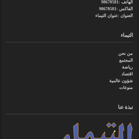
الهاتف :98670581
الفاكس :98670581
العنوان :عنوان التيماء
التيماء
من نحن
المجتمع
رياضة
اقتصاد
شؤون عالمية
منوعات
نبذة عنا