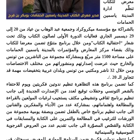
معرض للكتاب
تنظّم ادارة
المدينة ياسمين
الحمامات
بالشراكة مع مؤسسة ميكروكراد وجمعية عبد الوهاب بن عياد من 20 إلى
29 ديسمبر الجاري فعاليات الدورة الأولى لصالون الكتاب وذلك تحت
شعار “احتفالية الكتاب”ومن خلال برنامج متنوّع تضمن معرضا للكتاب
وذلك بفضاء مركز المعارض والمؤتمرات بالمدينة ياسمين الحمامات
على مساحة 1500 متر مربّع وبمشاركة مجموعة من الناشرين من تونس
والخارج حيث عرضت إصدارتهم ومنشوراتهم من مختلف الاختصاصات
ومن خلال 32 ناشر ومكتبي من تونس وبلدان عربية بتخفيضات مهمة قد
تتجاوز الـ 20 ./.
كما تضمن برنامج هذه التظاهرة تنظيم ندوتين فكريتين ويوم للاحتفاء
بالشعر التونسي وحفلات توقيع لعدد من الإصدارت الجديدة إلى جانب
تنظيم برنامج ثقافي وتنشيطي مكثف يستجيب لرغبات المولعين بالقراءة
والمطالعة واهتماماتهم، بمشاركة عدد من الأدباء والمفكرين والفنانين
الى جانب تنظيم برنامج خاص بالطفل تضمن وبصفة يومية مجموعة من
الورشات للترغيب في المطالعة والتمرين على الكتابة والمسابقات في
الكتابة والقصّص المصوّرة الى جانب تقديم عدد من العروض الفرجوية
الموسيقية والسينمائية
كما تنتظم ندوات فكرية ضمن البرنامج الموازي للمعرض سيبحثان في