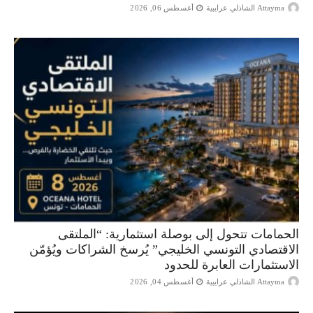
Attayma الشاذلي عرايبية
أغسطس 06, 2026
الحمامات تتحول إلى بوصلة استثمارية: “الملتقى
الاقتصادي التونسي الخليجي” يُرسخ الشراكات ويُؤمّن
الاستثمارات العابرة للحدود
Attayma الشاذلي عرايبية
أغسطس 04, 2026