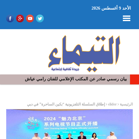
الأحد 9 أغسطس 2026
بيان رسمي صادر عن المكتب الإعلامي للفنان رامي عياش
في افتتاح مهرجان بومخلوف الدولي: رؤوف ماهر يتالق و يشد الجمهور 
ر
الرئيسية
slider
إطلاق السلسلة التلفزيونية “بكين الساحرة” في دبي