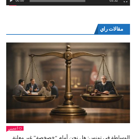
00:00
03:32
مقالات راي
أعجبني
الوساطة في تونس: هل نحن أمام “خصخصة” غير معلنة