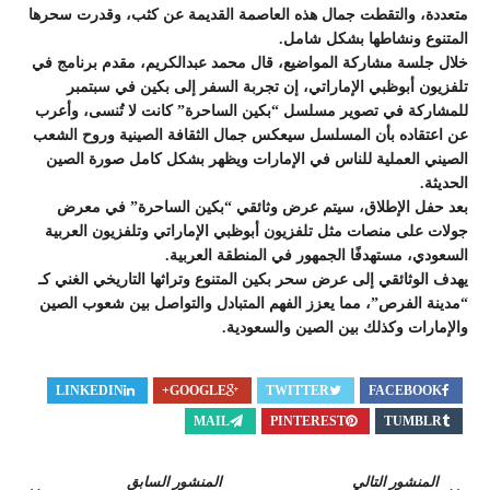
متعددة، والتقطت جمال هذه العاصمة القديمة عن كثب، وقدرت سحرها
المتنوع ونشاطها بشكل شامل.
خلال جلسة مشاركة المواضيع، قال محمد عبدالكريم، مقدم برنامج في
تلفزيون أبوظبي الإماراتي، إن تجربة السفر إلى بكين في سبتمبر
للمشاركة في تصوير مسلسل “بكين الساحرة” كانت لا تُنسى، وأعرب
عن اعتقاده بأن المسلسل سيعكس جمال الثقافة الصينية وروح الشعب
الصيني العملية للناس في الإمارات ويظهر بشكل كامل صورة الصين
الحديثة.
بعد حفل الإطلاق، سيتم عرض وثائقي “بكين الساحرة” في معرض
جولات على منصات مثل تلفزيون أبوظبي الإماراتي وتلفزيون العربية
السعودي، مستهدفًا الجمهور في المنطقة العربية.
يهدف الوثائقي إلى عرض سحر بكين المتنوع وتراثها التاريخي الغني كـ
“مدينة الفرص”، مما يعزز الفهم المتبادل والتواصل بين شعوب الصين
والإمارات وكذلك بين الصين والسعودية.
LINKEDIN
GOOGLE+
TWITTER
FACEBOOK
MAIL
PINTEREST
TUMBLR
المنشور التالي
المنشور السابق