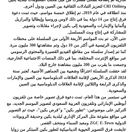
وCRI Online لتعزيز التبادلات الثقافية بين الصين ودول أخرى.
منذ انطلاقه في عام 2019، تم إطلاق خمسة مواسم، حيث تمت دعوة
فرق إنتاج من 14 دولة بما في ذلك لاوس وروسيا وإيطاليا والبرازيل
وألمانيا والإمارات والسعودية إلى بكين لإجراء مقابلات وتصوير
للمشاركة في إنتاج وبث المسلسل.
حتى الآن، تم بث المواسم الأربعة الأولى من السلسلة على محطات
التلفزيون الرئيسية في أكثر من 10 دول وتم مشاهدتها 300 مليون مرة.
كما تم إصدار سلسلة من مقاطع الفيديو القصيرة والمحتوى الرسومي
عبر مواقع الإنترنت المختلفة، بما في ذلك المنصات الاجتماعية الخارجية،
وجمعت ما يقرب من 200 مليون مشاهدة خارج البلاد.
لقد حققت السلسلة اعترافًا وشعبية بين الجماهير الأجنبية. تُعتبر سنة
2024 الذكرى الأربعين لإقامة العلاقات الدبلوماسية بين الصين والإمارات
والذكرى الرابعة والثلاثين لإقامة العلاقات الدبلوماسية بين الصين
والسعودية.
في سبتمبر من هذا العام، تمت دعوة فرق تصوير خاصة من تلفزيون
أبوظبي الإماراتي وتلفزيون العربية السعودي لتصوير الموسم الجديد، مع
التركيز على موضوعين: “تطور بكين” و”فرص بكين”، حيث تم التصوير
في مواقع متنوعة مثل المركز الإداري لبلدية بكين وحديقة الروبوتات
الدولية ZGC E-Town ومعبد السماء ومتحف القصر.
عايشت فرق التصوير الحيوية الديناميكية لتطور بكين المبتكر من زوايا