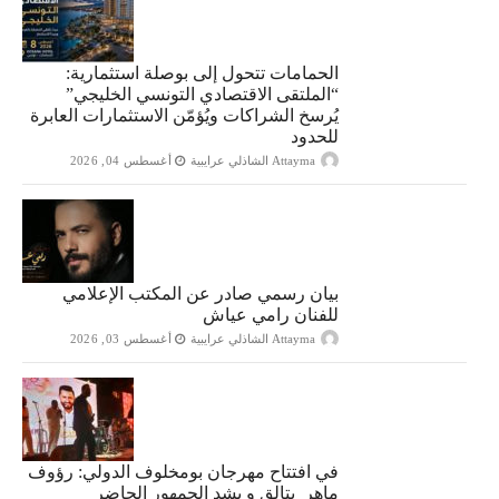
الحمامات تتحول إلى بوصلة استثمارية:
“الملتقى الاقتصادي التونسي الخليجي”
يُرسخ الشراكات ويُؤمّن الاستثمارات العابرة
للحدود
Attayma الشاذلي عرايبية
أغسطس 04, 2026
بيان رسمي صادر عن المكتب الإعلامي
للفنان رامي عياش
Attayma الشاذلي عرايبية
أغسطس 03, 2026
في افتتاح مهرجان بومخلوف الدولي: رؤوف
ماهر يتالق و يشد الجمهور الحاضر