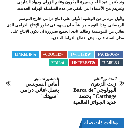
ونجلاء بن عبد الله وسميرة المڨرون وغانم الزرلي وجهاد الشارني
وغيرهم من الأسماء التي تلتقي في هذه السلسلة الهزلية الجديدة.
ولأول مرة تراهن الوطنية الأولى على انتاج درامي خارج الموسم
الرمضاني وهذا التوجه من شأنه ان يسهم في تطور الإنتاج الدرامي الذي
يعاني من الموسمية وطالما نادى الجميع بضرورة ان يكون الإنتاج على
مدار السنة حتى ننهض بقطاع الدراما التلفزية.
LINKEDIN
GOOGLE+
TWITTER
FACEBOOK
MAIL
PINTEREST
TUMBLR
المنشور التالي
المنشور السابق
زيت الزيتون
أماني السويسي
البيولوجي"Barca de
بعمل غنائي درامي
Carthage" يحصد
"سيبتك"
عديد الجوائز العالمية
مقالات ذات صلة