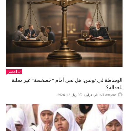
أعجبني
الوساطة في تونس: هل نحن أمام “خصخصة” غير معلنة
للعدالة؟
Attayma الشاذلي عرايبية
أبريل 16, 2026