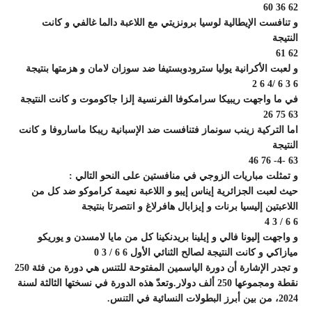
62 36 60
و تنافست الإيطالية لوسيا برونزيتي مع اللاعبة دالما غالفي و كانت
النتيجة
62 61
و لعبت الأكرانية يوليا سترودوبستيفا ضد سوزان لامان و هزمتها بنتيجة
6 3 6 /4 6 2
في ما واجهت ريبيكا سرامكوفا الفرنسية إلزا جاكوموت و كانت النتيجة
63 75 26
اما التركية زينب سونماز فتنافست ضد الإسبانية ريبكا ماساروفا و كانت
النتيجة
63 -4- 76 46
و تمثلت مباريات الزوجي في منافستين على النحو التالي :
حيث لعبت الجزائرية إيناس إيبو و اللاعبة نعيمة كراموكو ضد كل من
اللاعبتين إليسيا برنات و إيزابال هافرلاغ و انتصرتا بنتيجة
6 6 / 3 4
و واجهت إليونا فالي و إيلينا بريدنكينا كل من مايا لامسدن و يوريكو
ميازاكي و كانت النتيجة لصالح الثنائي الأول 6 6 / 3 0
و تجدر الإشارة أن دورة الياسمين المفتوحة للتنس هي دورة من فئة 250
نقطة ومجموعها 250 ألف دولار.وتعدّ هذه الدورة في نسختها الثالثة لسنة
2024، من بين أبرز البطولات النسائية في التنس.