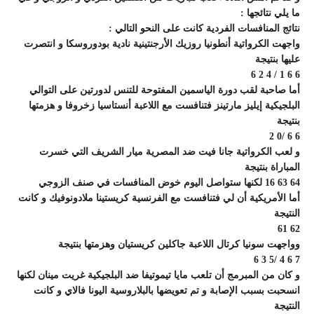
ما يلي نتائجها :
نتائج المنافسات الفردية كانت على النحو التالي :
واجهت الكرواتية أنطونيا روزيك الأرجنتينية نادية بودوروسكا و انتصرت
عليها بنتيجة
6 6 1 / 4 2 6
أما صاحبة لقب دورة الياسمين المفتوحة للتنس لدورتين على التوالي
البلجيكية إيليز مارتينز فتنافست مع اللاعبة أنستاسيا زخروفا و هزمتها
بنتيجة
6 6 /0 2
و لعب الكرواتية جانا فيت ضد المصرية ميار الشريف التي خسرت
المباراة بنتيجة
64 63 16 لكنها ستواصل اليوم خوض المنافسات في صنف الزوجي
أما الأمريكية أن لي فتنافست مع الفرنسية كريستينا ملادونوفيك و كانت
النتيجة
62 61
وواجهت سونيا كرتال اللاعبة جاكلين كريستيان وهزمتها بنتيجة
7 6 4 /5 3 6
و كان من المبرمج أن تلعب مايا تيموتيفا ضد البلجيكية غريت مينان لكنها
انسحبت بسبب الإصابة و تم تعويضها بالبلاروسية اليونا فالاي و كانت
النتيجة