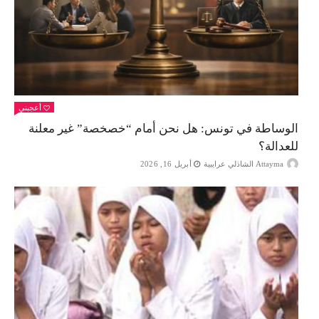
أعجبني
الوساطة في تونس: هل نحن أمام “خصخصة” غير معلنة
للعدالة؟
Attayma الشاذلي عرايبية
أبريل 16, 2026