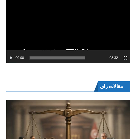
00:00
03:32
مقالات راي