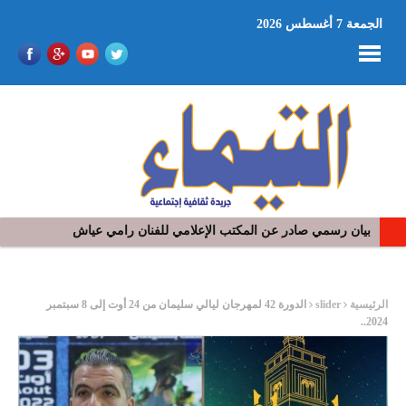
الجمعة 7 أغسطس 2026
بيان رسمي صادر عن المكتب الإعلامي للفنان رامي عياش
في افتتاح مهرجان بومخلوف الدولي: رؤوف ماهر يتالق و يشد الجمهور 
ر
الرئيسية
slider
الدورة 42 لمهرجان ليالي سليمان من 24 أوت إلى 8 سبتمبر
2024..