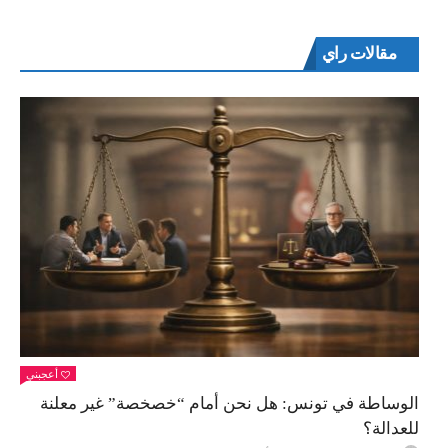
مقالات راي
أعجبني
الوساطة في تونس: هل نحن أمام “خصخصة” غير معلنة
للعدالة؟