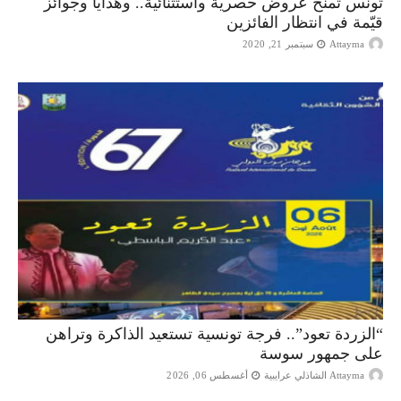
تونس تمنح عروض حصرية واستثنائية.. وهدايا وجوائز
قيّمة في انتظار الفائزين
Attayma
سبتمبر 21, 2020
“الزردة تعود”.. فرجة تونسية تستعيد الذاكرة وتراهن
على جمهور سوسة
Attayma الشاذلي عرايبية
أغسطس 06, 2026