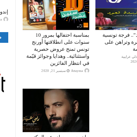
إندو
ayma
”.. فرجة تونسية
بمناسبة احتفالها بمرور 10
ص
كرة وتراهن على
سنوات على انطلاقتها أورنج
ة
تونس تمنح عروض حصرية
واستثنائية.. وهدايا وجوائز قيّمة
في انتظار الفائزين
Attayma
سبتمبر 21, 2020