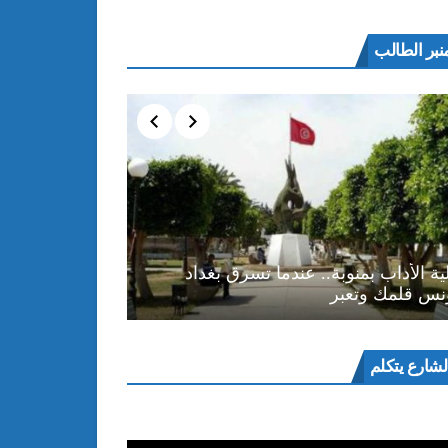
نبر الطالب
ية الأداب بمنوبة.. عندما تسرق بغداد
نس قلمك وتعبر
ل
لشارع يتكلم
و