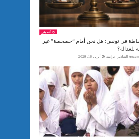
أعجبني
اطة في تونس: هل نحن أمام “خصخصة” غير
ة للعدالة؟
Att الشاذلي عرايبية
أبريل 16, 2026