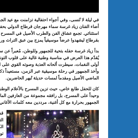
في ليلة لا تُنسى، وفي أجواء احتفالية تزامنت مع عيد الج
أضاء الفنان زياد غرسة سماء مهرجان قرطاج الدولي بحف
استثنائي. تجمع عشاق الفن والطرب الأصيل في المسرح ا
بقرطاج ليشهدوا عرضاً موسيقياً يمزج بين عبق التراث ورو
بدأ زياد غرسة حفله بتحية للجمهور وللوطن، مُعبراً عن سع
يُقدّم هذا العرض في مناسبة وطنية غالية على قلوب التو
أولى النغمات، سيطرت ألحانه العذبة وصوته القوي على ا
وأخذ الجمهور في رحلة موسيقية عبر الزمن، مستعيداً ذك
: الدورة 24 للمعرض الجامعي تحت
عبد الستار الخليفي: مهم جدا أن يتو
الماضي الأصيل ومقدماً لمسات حديثة تُبهر الحاضرين.
طريقك إلى التميّز”
الملتقى الدولي الحسين بوزيان للم
كان للحفل طابع خاص، حيث تزين المسرح بالأعلام الوطنية 
الجامعي بوجودي أو بدونه
وحيداً على المسرح، بل رافقه مجموعة من العازفين الماهرين 
الجمهور بحرارة مع كل أغنية، مرددين معه كلمات الأغان
قد
ال
ال
تو