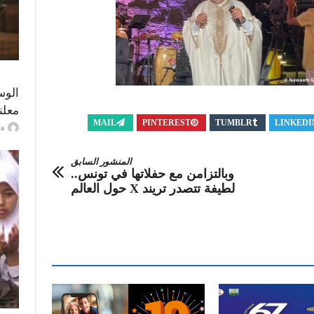
الوس
معلن
MAIL
PINTEREST
TUMBLR
LINKEDI
ayma
المنشور السابق
وبالتزامن مع حفلاتها في تونس..
لطيفة تتصدر تريند X حول العالم