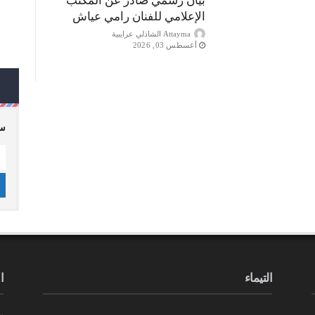
بيان رسمي صادر عن المكتب
الإعلامي للفنان رامي عياش
Attayma الشاذلي عرايبية
أغسطس 03, 2026
سج
التيماء
ا