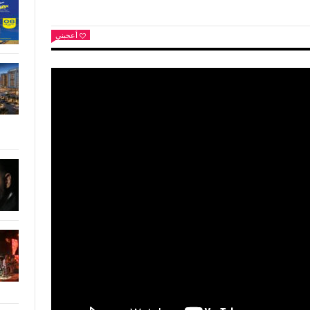
أعجبني