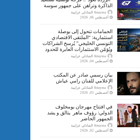
الذاكرة وتراهن على جمهور سوسة
Attayma الشاذلي عرايبية
أغسطس 06, 2026
الحمامات تتحول إلى بوصلة
استثمارية: “الملتقى الاقتصادي
التونسي الخليجي” يُرسخ الشراكات
ويُؤمّن الاستثمارات العابرة للحدود
Attayma الشاذلي عرايبية
أغسطس 04, 2026
بيان رسمي صادر عن المكتب
الإعلامي للفنان رامي عياش
Attayma الشاذلي عرايبية
أغسطس 03, 2026
في افتتاح مهرجان بومخلوف
الدولي: رؤوف ماهر يتالق و يشد
الجمهور الحاضر
Attayma الشاذلي عرايبية
أغسطس 02, 2026