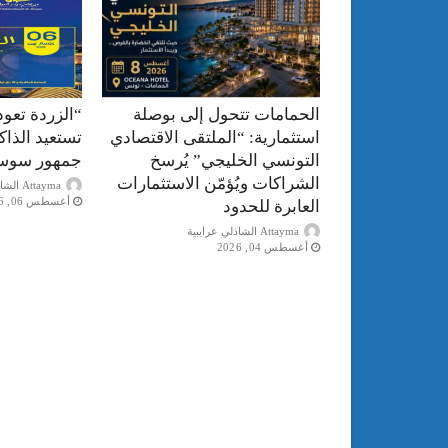
الحمامات تتحول إلى بوصلة
“الزردة تعود
استثمارية: “الملتقى الاقتصادي
تستعيد الذا
التونسي الخليجي” يُرسخ
جمهور سوس
الشراكات ويُؤمّن الاستثمارات
Attayma الشاذلي عرايبية
أغسطس 06, 2026
العابرة للحدود
Attayma الشاذلي عرايبية
أغسطس 04, 2026