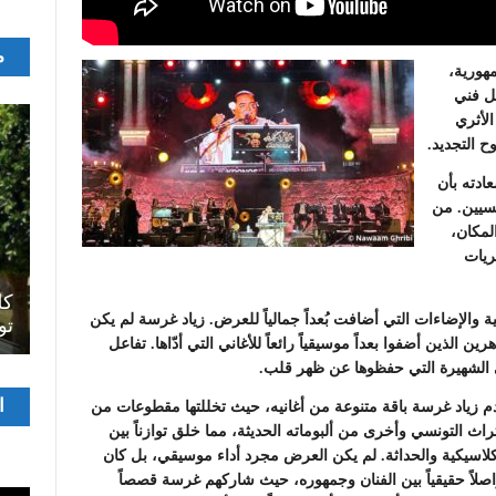
م
مهورية،
ل فني
لأثري
ح التجديد.
ادته بأن
نسيين. من
لمكان،
ريات
اصل
سرح
المسرح الجامعي يقود رواده إلى الملتقيات
كل
والإضاءات التي أضافت بُعداً جمالياً للعرض. زياد غرسة لم يكن
الدولية…التجربة العمانية نموذجا
تو
الذين أضفوا بعداً موسيقياً رائعاً للأغاني التي أدّاها. تفاعل
ي الشهيرة التي حفظوها عن ظهر قلب.
مشغ
ا
م زياد غرسة باقة متنوعة من أغانيه، حيث تخللتها مقطوعات من
الفيدي
تراث التونسي وأخرى من ألبوماته الحديثة، مما خلق توازناً بين
كلاسيكية والحداثة. لم يكن العرض مجرد أداء موسيقي، بل كان
اصلاً حقيقياً بين الفنان وجمهوره، حيث شاركهم غرسة قصصاً