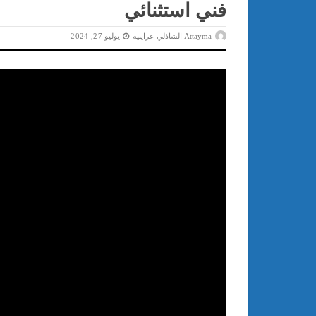
فني استثنائي
Attayma الشاذلي عرايبية
يوليو 27, 2024