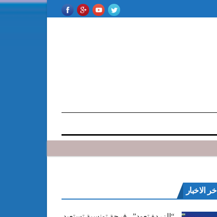
خر الاخبار
“الزردة تعود”.. فرجة تونسية تستعيد