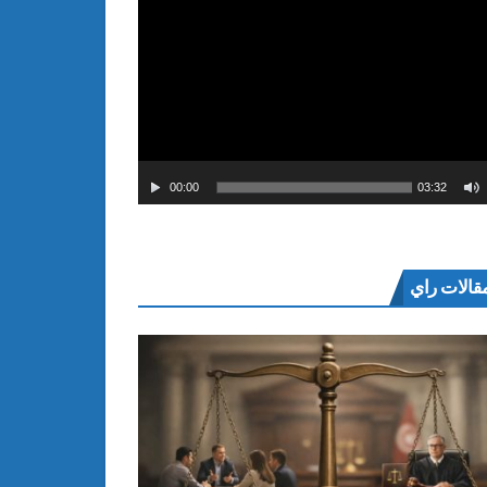
00:00
03:32
قالات راي