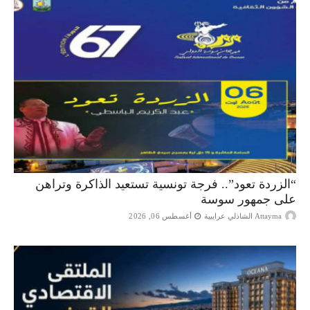
“الزردة تعود”.. فرجة تونسية تستعيد الذاكرة وتراهن
على جمهور سوسة
Attayma الشاذلي عرايبية
أغسطس 06, 2026