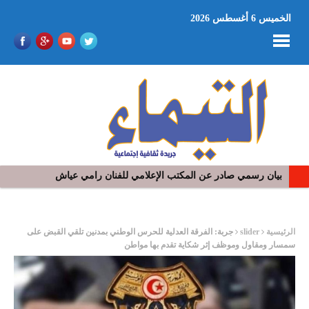
الخميس 6 أغسطس 2026
بيان رسمي صادر عن المكتب الإعلامي للفنان رامي عياش
ر
الرئيسية
slider
جربة: الفرقة العدلية للحرس الوطني بمدنين تلقي القبض على
سمسار ومقاول وموظف إثر شكاية تقدم بها مواطن