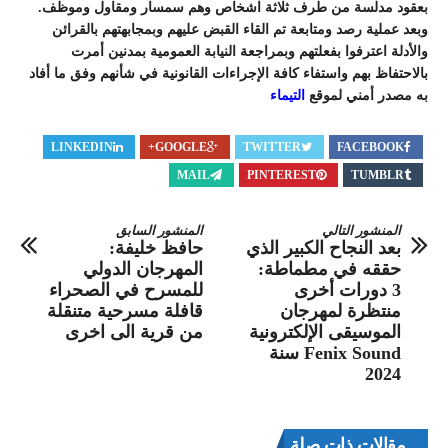
بعقود مدلسة من طرف ثلاثة اشخاص وهم سمسار ومقاول وموظف.
وبعد عملية رصد ومتابعة تم القاء القبض عليهم وبمجابهتهم بالقرائن
والأدلة اعترفوا بفعلتهم وبمراجعة النيابة العمومية بمدنين أمرت
بالاحتفاظ بهم واستفاء كافة الإجراءات القانونية في شأنهم وفق ما أفاد
به مصدر أمني لموقع
التيماء
LINKEDIN
GOOGLE+
TWITTER
FACEBOOK
MAIL
PINTEREST
TUMBLR
المنشور التالي
المنشور السابق
بعد النجاح الكبير الذي
حافظ خليفة:
حققه في مطماطة:
المهرجان الدولي
3 دورات أخرى
للمسرح في الصحراء
منتظرة لمهرجان
قافلة مسرحية متنقلة
الموسيقى الإلكترونية
من قرية الى اخرى
Fenix ​​​​Sound سنة
2024
مقالات ذات صلة