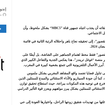
إندو
ayma
ته أن يجذب انتباه جمهور قناة
“MBC5”
بشكل ملحوظ، وأن
ص
 الاجتماعي.
ر”، إلى تحقيقه نجاح باهر واحتلاله الرتبة الثانية في قائمة
 2024
.
لقصور” فقط محط اهتمام الجماهير على الشاشة، بل أيضًا على
نصة “غوغل تريندز”، هذا يعكس الجدية والتفاعل الكبير الذي
رز الأعمال التلفزيونية التي تتمتع بشعبية كبيرة في المغرب
.
ى تناول قضايا تجسد واقع المشاهد المغربي بشكل ملموس
ما أن جودة السيناريو والأداء الاستثنائي والمبدع للممثلين الذين
مخرج في توجيه هذه المكونات ببراعة، حيث استطاع تحقيق توازن
الاستثنائي للممثلين بشكل يبرز مواهبهم ويعزز قوة التأثير الدرامي
تها من تهديدات شقيق زوجها الراحل، واختيارها العودة إلى حي