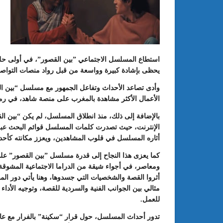
استطاع المسلسل الاجتماعي ”بين القصور”، في أولى حلقا
يحظى بإشادة كبيرة وواسعة من قبل رواد منصات التواصل
وأدى تصاعد الأحداث وتفاعل الجمهور مع مسلسل “بين القصو
الأعمال الأكثر مشاهدة بالمغرب على منصة شاهد، في رمضان
بالإضافة إلى ذلك، منذ انطلاق المسلسل، لم يكن “بين ا
الإنترنت، حيث تصدرت كلمات المسلسل قوائم البحث عبر م
أثاره المسلسل في قلوب المشاهدين، ويعزز مكانته كأحد أب
كما يعزى هذا النجاح إلى قدرة مسلسل ”بين القصور” عل
ومعاصر، في أجواء شيقة من الدراما الاجتماعية المشوقة، ك
أثروا القصة والشخصيات التي جسدوها، وهنا يأتي دور ال
مثالي بين الجوانب الفنية والسردية للقصة، وتوجيه الأداء 
للعمل
.
تدور أحداث المسلسل، حول قرار “سكينة” بالفرار مع عائل