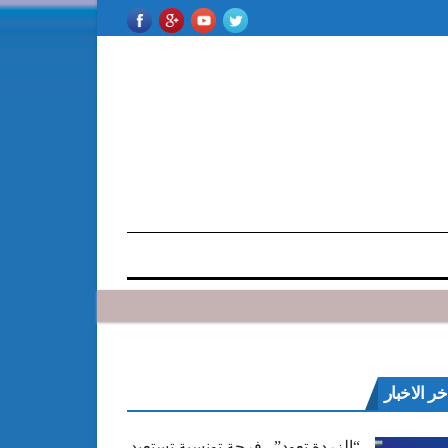
خر الاخبار
“الزردة تعود”.. فرجة تونسية تستعيد