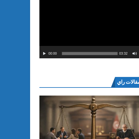
00:00
03:32
قالات راي