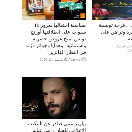
”.. فرجة تونسية
بمناسبة احتفالها بمرور 10
كرة وتراهن على
سنوات على انطلاقتها أورنج
ة
تونس تمنح عروض حصرية
واستثنائية.. وهدايا وجوائز قيّمة
في انتظار الفائزين
Attayma
سبتمبر 21, 2020
بيان رسمي صادر عن المكتب
الإعلامي للفنان رامي عياش