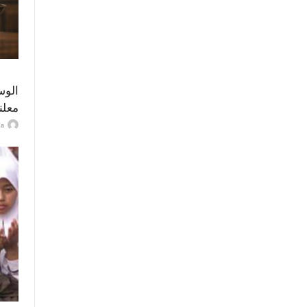
الوس
معلن
ayma