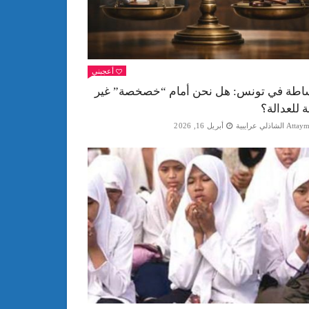
أعجبني
اطة في تونس: هل نحن أمام “خصخصة” غير
ة للعدالة؟
Att الشاذلي عرايبية
أبريل 16, 2026