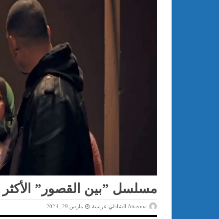
مسلسل ”بين القصور” الأكثر ب
Attayma الشاذلي عرايبية
مارس 29, 2024