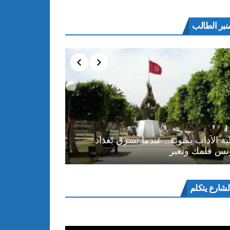
نبر الطالب
ية الأداب بمنوبة.. عندما تسرق بغداد
نس قلمك وتعبر
ل
لشارع يتكلم
و