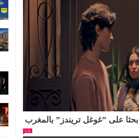
حثا على ”غوغل تريندز” بالمغرب
1