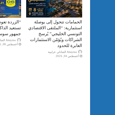
الحمامات تتحول إلى بوصلة
“الزردة تعود
استثمارية: “الملتقى الاقتصادي
تستعيد الذا
التونسي الخليجي” يُرسخ
جمهور سوس
الشراكات ويُؤمّن الاستثمارات
Attayma الشاذلي عرايبية
أغسطس 06, 2026
العابرة للحدود
Attayma الشاذلي عرايبية
أغسطس 04, 2026