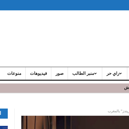
راي حر
منبر الطالب
صور
فيديوهات
منوعات
اش
يندز” بالمغرب
ا