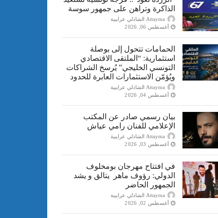
الذاكرة وتراهن على جمهور سوسة
Attayma الشاذلي عرايبية
أغسطس 06, 2026
الحمامات تتحول إلى بوصلة
استثمارية: “الملتقى الاقتصادي
التونسي الخليجي” يُرسخ الشراكات
ويُؤمّن الاستثمارات العابرة للحدود
Attayma الشاذلي عرايبية
أغسطس 04, 2026
بيان رسمي صادر عن المكتب
الإعلامي للفنان رامي عياش
Attayma الشاذلي عرايبية
أغسطس 03, 2026
في افتتاح مهرجان بومخلوف
الدولي: رؤوف ماهر يتالق و يشد
الجمهور الحاضر
Attayma الشاذلي عرايبية
أغسطس 02, 2026