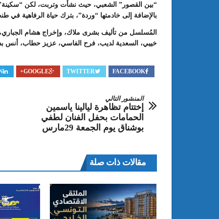
“بين القصور” الشعبي، حيث نشأت وتربت، لكن “سكينة” تواج
بالإضافة إلى خادمتها “وردة”، بترك حياة الرفاهية في طن
المُسلسل من تأليف بشرى ملاك، وإخراج هشام الجباري، 
خييي، السعدية لديب، فرح الفاسي، عزيز حطاب، أنس ب
N
GOOGLE+
TWITTER
FACEBOOK
المنشور التالي
إختتام تظاهرة ليالينا ياسمين
الحمامات بحفل الفنان لطفي
بوشناق يوم الجمعة 29مارس
مقالات ذات صلة