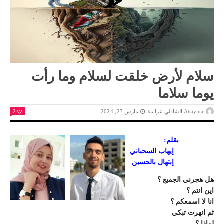
سلام لأرض خلقت لسلام وما رأت
يوما سلاما
Attayma الشاذلي عرايبية
مارس 27, 2024
2
بقلم:
إيهاب السحباني
إبتهال بالحسين
هل هجرني الجميع ؟
اين انتم ؟
انا لا اسمعكم ؟
ثم انهرت تبكي
لماذا ؟