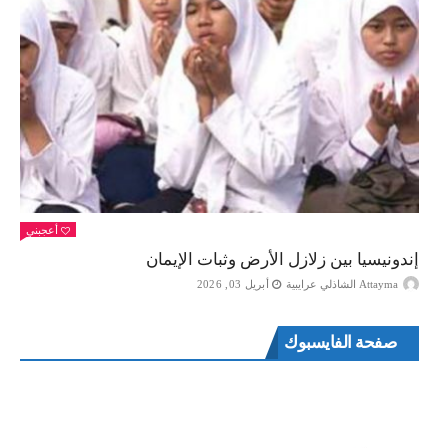
أعجبني
إندونيسيا بين زلازل الأرض وثبات الإيمان
Attayma الشاذلي عرايبية
أبريل 03, 2026
صفحة الفايسبوك