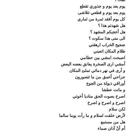
يوم بعد يوم و جذوري تقطع
يوم بعد يوم و قطعي تتلاشى
كل يوم أفقد ثمرة من ثماري
هل شهدتم هذا ؟
هل أعجبكم المشهد ؟
الى متى هذا سكوت ؟
ضجيح الخراب ارهقني
ظلام المكان اتعبني
اصبحت امشي بين حطامي
أمشي ارى الصخرة يعانق بعضه البعض
و أرى في نهر دمائي تملئ المكان
جراحي أعمق من ما تتصورون
أوراقي ذبولة من الجوع
و ماتت عطشا
اصرخ بصوت الحق مناديا أخوتي
اصرخ و اصرخ و اصرخ
لكن سلام
لأرض خلقت لسلام و ما رأت يوما سالما
هل من مستمع
أم أنّ آذان صماء