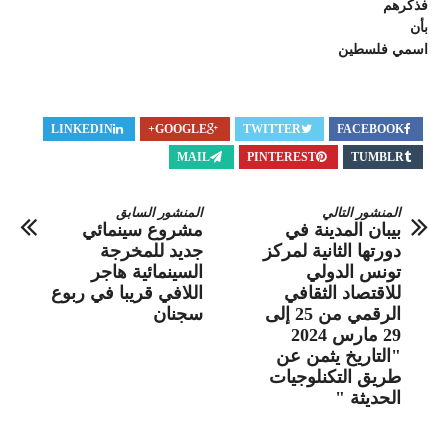
فذكرهم
بأن
اسمي فلسطين
LINKEDIN
GOOGLE+
TWITTER
FACEBOOK
MAIL
PINTEREST
TUMBLR
المنشور التالي
المنشور السابق
بيبان المدينة في
مشروع سينمائي
دورتها الثانية لمركز
جديد للمخرجة
تونس الدولي
السينمائية هاجر
للاقتصاد الثقافي
اللافي قريبا في ربوع
الرقمي من 25 إلى
سجنان
29 مارس 2024
"التاريخ يثمن عن
طريق التكنلوجيات
الحديثة "