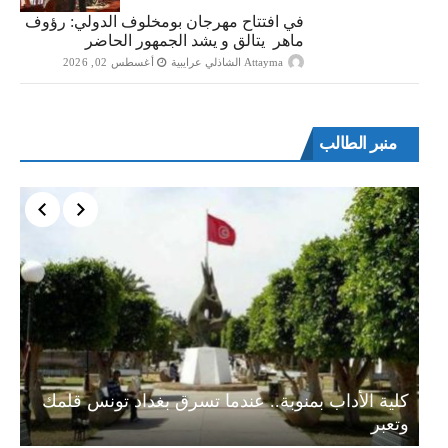
في افتتاح مهرجان بومخلوف الدولي: رؤوف
ماهر يتالق و يشد الجمهور الحاضر
Attayma الشاذلي عرايبية
أغسطس 02, 2026
منبر الطالب
ة…
كلية الأداب بمنوبة.. عندما تسرق بغداد تونس قلمك
وتعبر