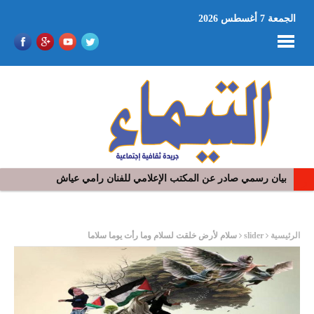
الجمعة 7 أغسطس 2026
بيان رسمي صادر عن المكتب الإعلامي للفنان رامي عياش
في افتتاح مهرجان بومخلوف الدولي: رؤوف ماهر يتالق و يشد الجمهور 
ر
الرئيسية
slider
سلام لأرض خلقت لسلام وما رأت يوما سلاما