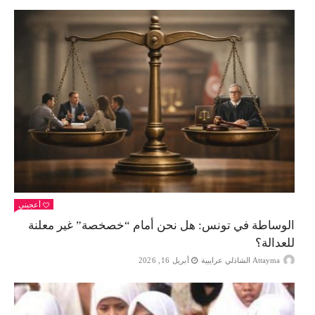
أعجبني
الوساطة في تونس: هل نحن أمام “خصخصة” غير معلنة
للعدالة؟
Attayma الشاذلي عرايبية
أبريل 16, 2026