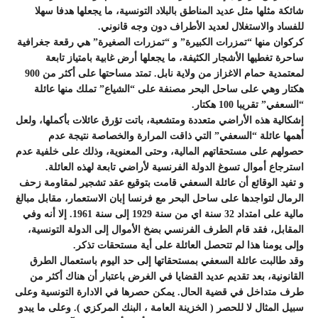
شائكة مثلها مثل عديد المناطق بالبلاد التونسية، ما يجعلها هدفا سهلا
للفساد والاستغلال لعديد الأطراف دون وجه قانوني.
كركوان منها “تمزرات الكبيرة” و “تمزرات الصغيرة” هي رقعة جغرافية
ساحرة تغطيها الأشجار الكثيفة، ما يجعلها أرض غابية بامتياز تابعة
لمعتمدية حمام الاغزاز من ولاية نابل. تمتد مساحتها على أكثر من 900
هكتار وهي على ساحل البحر مصنفة على “الشياع” تملك منها عائلة
“السعفي” تقريبا 100 هكتار.
إشكالية هذه الأراضي متعددة ومتشعبة، باتت تؤرق عائلات بأكملها، ولعل
أهمها عائلة “السعفي” التي ذاقت المرارة والخصاصة نتيجة عدم
حصولهم على مستحقاتهم المالية، وحتى المعنوية، وذلك على خلفية عدم
استرجاع أموال تسوغ الدولة الفرنسية لأراضي تابعة لهذه العائلة.
و تفيد الوقائع أن عائلة السعفي قامت بتوقيع عقد تشجير لمقاومة زحف
الرمال لتواجدها على ساحل البحر مع فرنسا إبان الاستعمار، مقابل مبالغ
مالية على امتداد 32 سنة اي من سنة 1929 إلى سنة 1961. إلا أنه وفي
المقابل، فقد قام الطرف الفرنسي بضخ الأموال إلى الدولة التونسية،
وإلى يومنا هذا لم تتحصل العائلة على أية مستحقات تذكر.
وقد طالبت عائلة السعفي بمستحقاتها إلى حد اليوم باستعمال الطرق
القانونية، بعد تقديم عديد القضايا في الغرض باعتبار أن هناك أكثر من
طرف متداخل في قضية الحال. يمكن حصرها في الادارة التونسية وعلى
سبيل المثال لا للحصر ( الخزينة العامة ، البنك المركزي ). وعلى ما يبدو