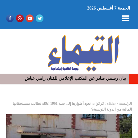
الجمعة 7 أغسطس 2026
بيان رسمي صادر عن المكتب الإعلامي للفنان رامي عياش
في افتتاح مهرجان بومخلوف الدولي: رؤوف ماهر يتالق و يشد الجمهور 
ر
الرئيسية
slider
كركوان: تعود أطوارها إلى سنة 1961 عائلة تطالب بمستحقاتها
المالية من الدولة التونسية؟