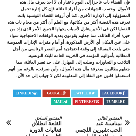
فإن القضاء بات عاجزا إلى اليوم باعتبار أن لا أحد يعرف مآل هذه
الأموال. وحسب الشهادات من أفراد العائلة فإن كل إدارة تحمل
المسؤولية إلى الإدارة الأخرى. كما أن أروقة القضاء التونسية باتت
تعرف هذه القضية أكثر من مكاتبها، مع العلم أن أكثر من محام ناب هذه
القضايا لكن في الأخير يتنازل لأسباب يجهلها الجميع. الأمر الذي زاد من
حيرة أفراد العائلة، مما جعلهم يقومون بعديد الوقفات الاحتجاجية سواء
على عين المكان أي الأرض المذكورة، أو أمام مقرات الإدارات العمومية
حتى بلغت المسالة إلى وقفة احتجاجية أمم القصر الرئاسي من أجل
المطالبة بأموالهم المؤمنة في الخزينة العامة للبلاد التونسية.
التلاعب و التجاوزات وصلت إلى المهازل على حد تعبير العائلة، مما
جعلهم يطالبون بمعرفة مآل هذه الأموال، وأين صرفت، بالرغم من أنهم
استعملوا قانون حق النفاذ إلى المعلومة لكن لا جواب إلى حد الآن.
LINKEDIN
GOOGLE+
TWITTER
FACEBOOK
MAIL
PINTEREST
TUMBLR
المنشور التالي
المنشور السابق
بمناسبة عيد
القلعة انطلاق
الحب:شيرين اللجمي
فعاليات الدورة