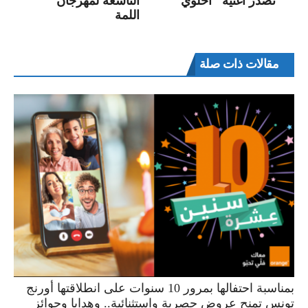
تصدر اغنية "احلوي
التاسعة لمهرجان
اللمة
مقالات ذات صلة
بمناسبة احتفالها بمرور 10 سنوات على انطلاقتها أورنج
تونس تمنح عروض حصرية واستثنائية.. وهدايا وجوائز