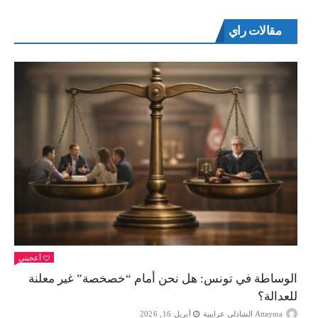
مقالات راي
أعجبني
الوساطة في تونس: هل نحن أمام “خصخصة” غير معلنة
للعدالة؟
Attayma الشاذلي عرايبية
أبريل 16, 2026