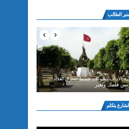
نبر الطالب
ية الأداب بمنوبة.. عندما تسرق بغداد
نس قلمك وتعبر
ل
لشارع يتكلم
و