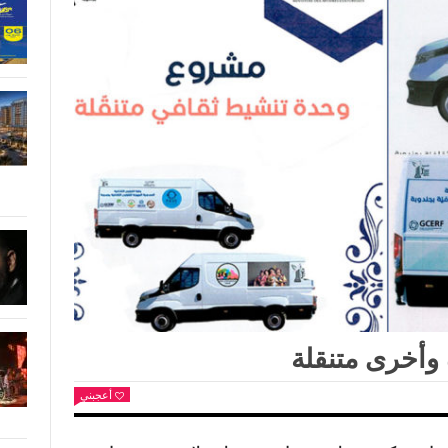
أعجبني