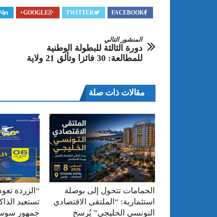
N
GOOGLE+
TWITTER
FACEBOOK
المنشور التالي
دورة الثالثة للبطولة الوطنية
للمطالعة: 30 فائزا وتألق 21 ولاية
مقالات ذات صلة
الحمامات تتحول إلى بوصلة
“الزردة تعود
استثمارية: “الملتقى الاقتصادي
تستعيد الذا
التونسي الخليجي” يُرسخ
جمهور سوس