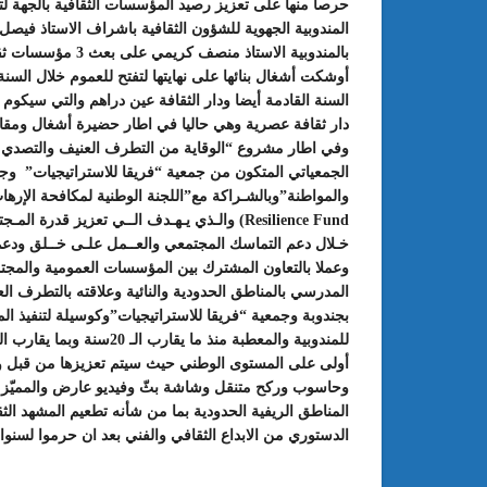
حرصا منها على تعزيز رصيد المؤسسات الثقافية بالجهة لت
المندوبية الجهوية للشؤون الثقافية باشراف الاستاذ فيصل
بالمندوبية الاستاذ
أوشكت أشغال بنائها على نهايتها لتفتح للعموم خلال السنة
السنة القادمة أيضا ودار الثقافة عين دراهم والتي سيكوم م
دار ثقافة عصرية وهي حاليا في اطار حضيرة أشغال ومقاول
وفي اطار مشروع “الوقاية من التطرف العنيف والتصدي ل
الجمعياتي المتكون من جمعية “فريقا للاستراتيجيات” وجمع
Resilience Fund) والـذي يـهـدف الــي تعزيز ق
خـلال دعم التماسك المجتمعي والعــمل علـى خــلق ودعم 
وعملا بالتعاون المشترك بين المؤسسات العمومية والمجتم
: الدورة 24 للمعرض الجامعي تحت
عبد الستار الخليفي: مهم جدا أن يتو
المدرسي بالمناطق الحدودية والنائية وعلاقته بالتطرف ال
طريقك إلى التميّز”
الملتقى الدولي الحسين بوزيان للم
بجندوبة وجمعية “فريقا للاستراتيجيات”وكوسيلة لتنفيذ الم
الجامعي بوجودي أو بدونه
أولى على المستوى الوطني حيث سيتم تعزيزها من قبل وز
وحاسوب وركح متنقل وشاشة بثّ وفيديو عارض والمميّز ا
المناطق الريفية الحدودية بما من شأنه تطعيم المشهد ا
الدستوري من الابداع الثقافي والفني بعد ان حرموا لسن