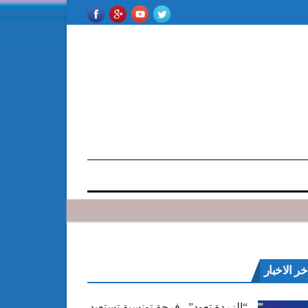
خر الاخبار
“الزردة تعود”.. فرجة تونسية تستعيد