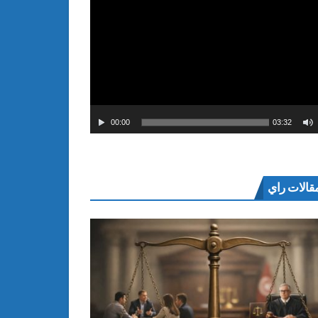
00:00
03:32
قالات راي