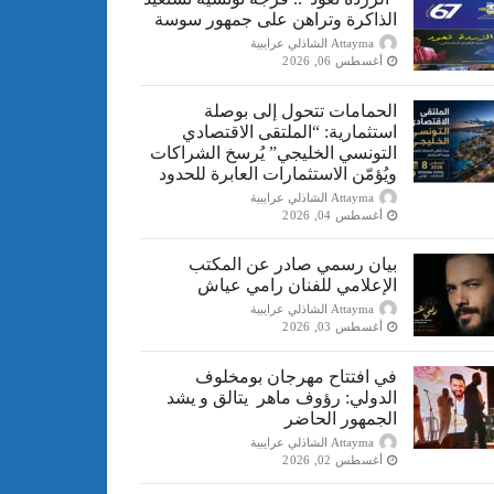
الذاكرة وتراهن على جمهور سوسة
Attayma الشاذلي عرايبية
أغسطس 06, 2026
الحمامات تتحول إلى بوصلة
استثمارية: “الملتقى الاقتصادي
التونسي الخليجي” يُرسخ الشراكات
ويُؤمّن الاستثمارات العابرة للحدود
Attayma الشاذلي عرايبية
أغسطس 04, 2026
بيان رسمي صادر عن المكتب
الإعلامي للفنان رامي عياش
Attayma الشاذلي عرايبية
أغسطس 03, 2026
في افتتاح مهرجان بومخلوف
الدولي: رؤوف ماهر يتالق و يشد
الجمهور الحاضر
Attayma الشاذلي عرايبية
أغسطس 02, 2026