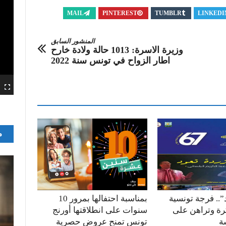
MAIL
PINTEREST
TUMBLR
LINKEDI
المنشور السابق
وزيرة الاسرة: 1013 حالة ولادة خارح
اطار الزواح في تونس سنة 2022
م
”.. فرجة تونسية
بمناسبة احتفالها بمرور 10
كرة وتراهن على
سنوات على انطلاقتها أورنج
ة
تونس تمنح عروض حصرية