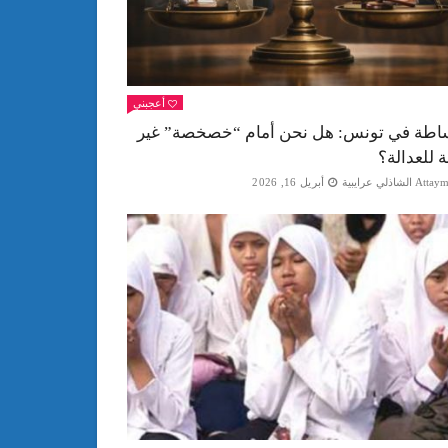
أعجبني
اطة في تونس: هل نحن أمام “خصخصة” غير
ة للعدالة؟
Att الشاذلي عرايبية
أبريل 16, 2026