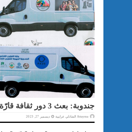
جندوبة: بعث 3 دور ثقافة قارّة وأخرى متنقلة
Attayma الشاذلي عرايبية
ديسمبر 27, 2023