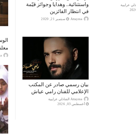
واستثنائية.. وهدايا وجوائز قيّمة
في انتظار الفائزين
Attayma
سبتمبر 21, 2020
الوس
معلن
ayma
بيان رسمي صادر عن المكتب
الإعلامي للفنان رامي عياش
Attayma الشاذلي عرايبية
أغسطس 03, 2026