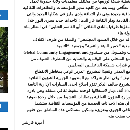
غطية شبكة توزيعها بين مختلف معتمديات ولاية جندوبة تعمل
 عطّافي وبمتابعة من كاهية مدير المؤسسات والتظاهرات الثقافية
م
 منصف كريمي على بعث 3 مؤسسات ثقافية جديدة وهي دار الثقافة وادي مليز في شكلها الجديد والتي
 القادمة ودار الثقافة غار الدماء كاحداث جديد سيرى النور خلال
قرّها ظرفيا بالنادي الثقافي “أبو القاسم الشابي” في انتظار بناء
ة بناء
ه من خلال الصمود المجتمعي” والمنفذ من طرف الائتلاف
ية “خمير للبيئة والتنمية” وجمعية “التنمية
والمواطنة”وبالشـراكة مع”اللجنة الوطنية لمكافحة الإرهاب وبتمــويل من صــندوقGlobal Community Engagement and
درة المـجتمع المـحلي على الوقــاية والحماية من التـطرف العـنيف من
قدرات شــبكة الفاعـلــين المحلـيين
ع المدني وتنفيذا لمشروع “تعزيز الوعي بمخاطر الانقطاع
اصل
عنيف” وفي اطار شراكة مع المندوبية الجهوية للشؤون الثقافية
سرح
المسرح الجامعي يقود رواده إلى الملتقيات
كل
شروع سالف الذكر تقرّر اصلاح احدى السيارات الإدارية التابعة
الدولية…التجربة العمانية نموذجا
تو
للمندوبية والمعطبة منذ ما يقارب الـ 20سنة وبما يقارب الـ20 ألف دينار لاستغلالها كوحدة تنشيط ثقافي متنقلة وهي بادرة
ارة الشؤون الثقافية بمتطلبات التنشيط من خلال وحدة صوتية
ن هذه الاحداثات الجديدة من المؤسسات الثقافية ستشمل
مشغ
ا
لثقافي الجهوي وتعزيزه وتمكين متساكني هذه المناطق من حقهم
الفيدي
وات مضت منه
أميرة قارشي