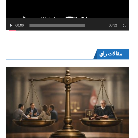
00:00
03:32
مقالات راي