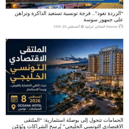
“الزردة تعود”.. فرجة تونسية تستعيد الذاكرة وتراهن
على جمهور سوسة
Attayma الشاذلي عرايبية
أغسطس 06, 2026
الحمامات تتحول إلى بوصلة استثمارية: “الملتقى
الاقتصادي التونسي الخليجي” يُرسخ الشراكات ويُؤمّن