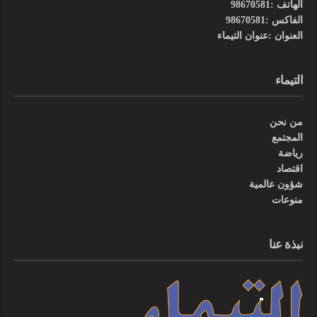
الهاتف :98670581
الفاكس :98670581
العنوان :عنوان التيماء
التيماء
من نحن
المجتمع
رياضة
اقتصاد
شؤون عالمية
منوعات
نبذة عنا