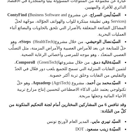
عبارة عن مجموعة من المنتوجات المسؤولة بيئيًا والمتجذرة في الاقتصاد
الدائري للأفراد والمهنيين.
السيّد
أيمن السراج
، عن مشروع
Business Software and
(
ContyFind
Services) وهي تطبيقة مبتكرة للواب والهواتف الجوّالة، موجّهة لحلّ
المشاكل الشائعة المتعلقة بالأضرار التي تلحق بالحاويات والبضائع أثناء
العمليات البحرية.
السيّد
نضال الوحيشي
، من خلال مشروع
eSteps
(HealthTech)، وهو
حلّ للمتابعة عن بعد للأمراض العصبية والأمراض المزمنة، مثل التصلُّب
العصبي المتعدّد ، وهو موجه للمرضى وأخصائي الرعاية الصحية.
السيّدة
غالية دم
ق
، من خلال مشروعها
Comporoll
(GreenTech)،
لتثمين النفايات المنزلية التي تسمح للجميع بلعب دور فعّال في الحدّ
والتقليص من النفايات وخلق تربة أكثر خصوبة.
السيّد
محمد بن أحمد
، مشروع
Aquadeep
(AgriTech)، وهو حلّ
تكنولوجي يعتمد على الذكاء الاصطناعي لتحسين إنتاج مزارع تربية
الأحياء المائية وجعلها مربحة.
وقد تنافس 6 من المشاركين المختارين أمام لجنة التحكيم المتكونة من
كلّ من السّادة:
السيّد
تييري مايي
، المدير العام لأورنج تونس
السيّدة
زينب مسعود
، DOT