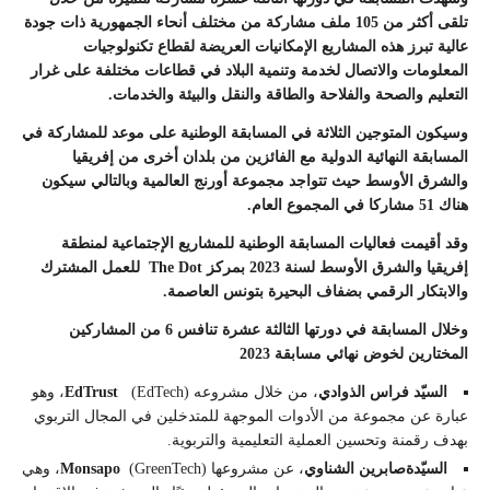
تلقى أكثر من 105 ملف مشاركة من مختلف أنحاء الجمهورية ذات جودة
عالية تبرز هذه المشاريع الإمكانيات العريضة لقطاع تكنولوجيات
المعلومات والاتصال لخدمة وتنمية البلاد في قطاعات مختلفة على غرار
التعليم والصحة والفلاحة والطاقة والنقل والبيئة والخدمات.
وسيكون المتوجين الثلاثة في المسابقة الوطنية على موعد للمشاركة في
المسابقة النهائية الدولية مع الفائزين من بلدان أخرى من إفريقيا
والشرق الأوسط حيث تتواجد مجموعة أورنج العالمية وبالتالي سيكون
هناك 51 مشاركا في المجموع العام.
وقد أقيمت فعاليات المسابقة الوطنية للمشاريع الإجتماعية لمنطقة
إفريقيا والشرق الأوسط لسنة 2023 بمركز The Dot للعمل المشترك
والابتكار الرقمي بضفاف البحيرة بتونس العاصمة.
وخلال المسابقة في دورتها الثالثة عشرة تنافس 6 من المشاركين
المختارين لخوض نهائي مسابقة 2023
السيّد
فراس الذوادي
، من خلال مشروعه
EdTrust
(EdTech)، وهو
عبارة عن مجموعة من الأدوات الموجهة للمتدخلين في المجال التربوي
بهدف رقمنة وتحسين العملية التعليمية والتربوية.
السيّدة
صابرين الشناوي
، عن مشروعها
Monsapo
(GreenTech)، وهي