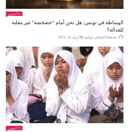
أعجبني
الوساطة في تونس: هل نحن أمام “خصخصة” غير معلنة
للعدالة؟
Attayma الشاذلي عرايبية
أبريل 16, 2026
أعجبني