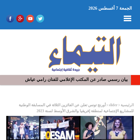
الجمعة 7 أغسطس 2026
في افتتاح مهرجان بومخلوف الدولي: رؤوف ماهر يتالق و يشد الجمهور 
ر
الرئيسية
slider
أورنج تونس تعلن عن الفائزين الثلاثة في المسابقة الوطنية
للمشاريع الإجتماعية لمنطقة إفريقيا والشرق الأوسط لسنة 2023