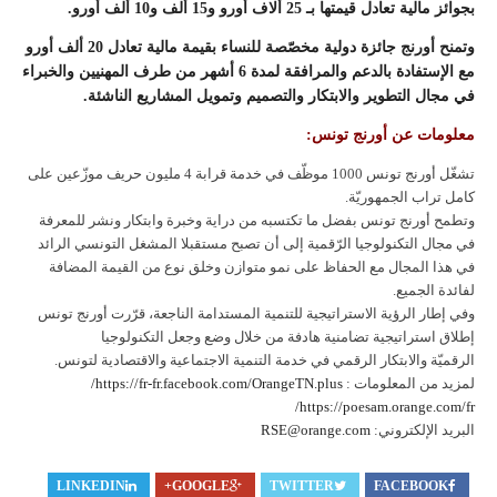
بجوائز مالية تعادل قيمتها بـ 25 ألاف أورو و15 ألف و10 ألف أورو.
وتمنح أورنج جائزة دولية مخصّصة للنساء بقيمة مالية تعادل 20 ألف أورو
مع الإستفادة بالدعم والمرافقة لمدة 6 أشهر من طرف المهنيين والخبراء
في مجال التطوير والابتكار والتصميم وتمويل المشاريع الناشئة.
معلومات عن أورنج تونس:
تشغّل أورنج تونس 1000 موظّف في خدمة قرابة 4 مليون حريف موزّعين على
كامل تراب الجمهوريّة.
وتطمح أورنج تونس بفضل ما تكتسبه من دراية وخبرة وابتكار ونشر للمعرفة
في مجال التكنولوجيا الرّقمية إلى أن تصبح مستقبلا المشغل التونسي الرائد
في هذا المجال مع الحفاظ على نمو متوازن وخلق نوع من القيمة المضافة
لفائدة الجميع.
وفي إطار الرؤية الاستراتيجية للتنمية المستدامة الناجعة، قرّرت أورنج تونس
إطلاق استراتيجية تضامنية هادفة من خلال وضع وجعل التكنولوجيا
الرقميّة والابتكار الرقمي في خدمة التنمية الاجتماعية والاقتصادية لتونس.
لمزيد من المعلومات :
https://fr-fr.facebook.com/OrangeTN.plus/
https://poesam.orange.com/fr/
البريد الإلكتروني:
RSE@orange.com
LINKEDIN
GOOGLE+
TWITTER
FACEBOOK