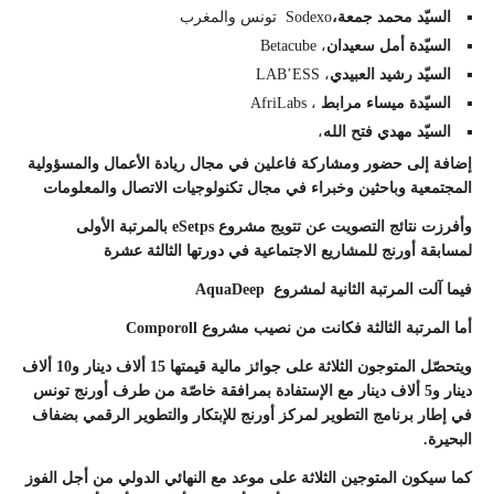
السيّد محمد جمعة،
Sodexo تونس والمغرب
السيّدة
أمل سعيدان
، Betacube
السيّد
رشيد العبيدي
، LAB’ESS
السيّدة
ميساء مرابط
، AfriLabs
السيّد
مهدي فتح الله
،
إضافة إلى حضور ومشاركة فاعلين في مجال ريادة الأعمال والمسؤولية
المجتمعية وباحثين وخبراء في مجال تكنولوجيات الاتصال والمعلومات
وأفرزت نتائج التصويت عن تتويج مشروع
eSetps
بالمرتبة الأولى
لمسابقة أورنج للمشاريع الاجتماعية في دورتها الثالثة عشرة
فيما آلت المرتبة الثانية لمشروع
AquaDeep
أما المرتبة الثالثة فكانت من نصيب مشروع
Comporoll
ويتحصّل المتوجون الثلاثة على جوائز مالية قيمتها 15 ألاف دينار و10 ألاف
دينار و5 ألاف دينار مع الإستفادة بمرافقة خاصّة من طرف أورنج تونس
في إطار برنامج التطوير لمركز أورنج للإبتكار والتطوير الرقمي بضفاف
البحيرة.
كما سيكون المتوجين الثلاثة على موعد مع النهائي الدولي من أجل الفوز