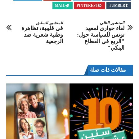
MAIL
PINTEREST
TUMBLR
المنشور التالي
المنشور السابق
لقاء حواري لمعهد
في قليبية: تظاهرة
تونس للسياسة حول:
وطنية شعرية ضد
"الريع في القطاع
الرجعية
البنكي"
مقالات ذات صلة