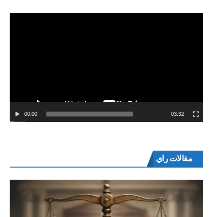
00:00
03:32
مقالات راي