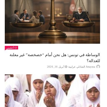
أعجبني
الوساطة في تونس: هل نحن أمام “خصخصة” غير معلنة
للعدالة؟
Attayma الشاذلي عرايبية
أبريل 16, 2026