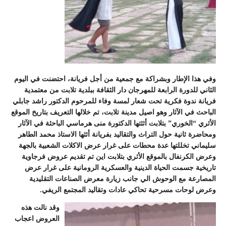
وفي هذا الإطار وبشراكة مع جمعية من أجل فريانة، احتضنت في اليوم
الثاني للدورة الرابعة للمهرجان دار الثقافة ببلدية تلابت من معتمدية
فريانة ندوة فكرية تحت شعار لمسة وفاء للمرحوم الدكتور راشد جابلي
الباحث في الآثار وهو اصيل مدينة تلابت، تم خلالها التعريف بتاريخ الموقع
الأثري “الخوري” بتلابت أثثتها الدكتورة منى هرماسي الباحثة في الآثار
ومحاضرة ثانية حول التراث والتقاليد بفريانة أثثها الاستاذ محمد الطاهر
سليماني تخللتها عدة محطات على غرار عرض الاكلات الشعبية بالجهة
وعرض الكرنفال بالموقع الأثري بتلابت اين تم تقديم عروض فرجاوية
تاريخية جسمت الحياة الدينية والعسكرية الرومانية على غرار عرض
المصارعة مع الوحوش الي جانب زيارة معرض الصناعات التقليدية
وعرض لوحات مسرحية تحاكي عادات وتقاليد المجتمع الريفي.
وقد نالت هذه
العروض اعجاب