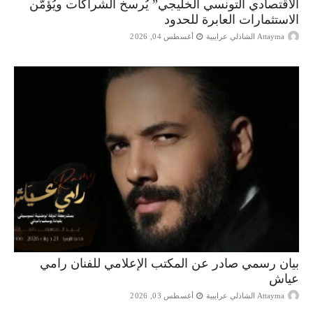
الاقتصادي التونسي الخليجي” يُرسخ الشراكات ويُؤمّن
الاستثمارات العابرة للحدود
Attayma الشاذلي عرايبية
أغسطس 04, 2026
بيان رسمي صادر عن المكتب الإعلامي للفنان رامي
عياش
Attayma الشاذلي عرايبية
أغسطس 03, 2026