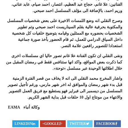
الفنانين: علا غانم، حجاج عبد العظيم، انتصار، احمد صيام، عابد عناني،
وريم احمد، بالإضافة الى مؤلف المسلسل احمد صبحي.
وصرح النقلي انه وضع اللمسات الاخيرة على بعض شخصيات المسلسل
والمكتوبة بحرفية عالية بقلم السيناريست احمد صبحي وتم تطوير
الشخصيات بحضوره مع الممثلين وقيامه بتوضيح خلفيات كل شخصية
داخل السياق الدرامي للعمل، ثم قام الحضور بأخذ صورة جماعية
استعدادا للتصوير رافعين علامة النصر.
ونفى النقلي ان تكون الفنانة علا غانم تصور حاليا اي مسلسلات اخرى
كما ذكرت بعض المواقع، واكد انها ستنافس فقط في رمضان المقبل من
خلال اطلالتها الوحيدة عبر مسلسل «توحة».
واشار المخرج محمد النقلي الى انه لا يخاف من قصر الفترة الزمنية
قبل بدء شهر رمضان والموافق له اخر شهر مارس، ورغم تأجيل تصوير
المسلسل من ديسمبر الى فبراير فهو يستطيع مع فريق العمل التصوير
والانتهاء من مونتاج اول 10 حلقات قبل بداية الشهر الكريم.
وكالة أنباء
EAMA
LINKEDIN
GOOGLE+
TWITTER
FACEBOOK