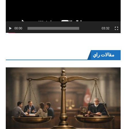
00:00
03:32
مقالات راي