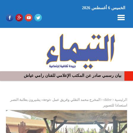
الخميس 6 أغسطس 2026
بيان رسمي صادر عن المكتب الإعلامي للفنان رامي عياش
في افتتاح مهرجان بومخلوف الدولي: رؤوف ماهر يتالق و يشد الجمهور 
ر
الرئيسية
slider
المخرج محمد النقلي وفريق عمل «توحة» يشيرون بعلامة النصر
استعدادا للتصوير