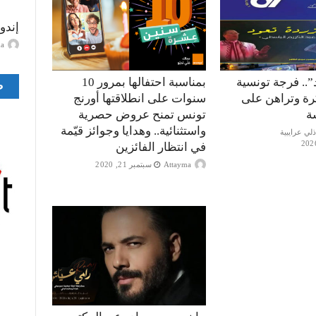
إندو
ayma
”.. فرجة تونسية
بمناسبة احتفالها بمرور 10
ص
كرة وتراهن على
سنوات على انطلاقتها أورنج
ة
تونس تمنح عروض حصرية
واستثنائية.. وهدايا وجوائز قيّمة
في انتظار الفائزين
Attayma
سبتمبر 21, 2020