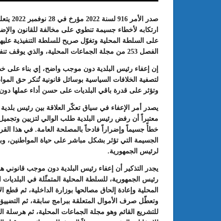
صدر الأ
ارتكابه لأخطاء جسيمة تنطوي على مخالفة للقانون والإضرا
على السلطة المحلية وتغوّل صريح للسلطة التنفيذية عليها،
الفصل 253 من مجلة الجماعات المحلية، والذي يوقف تنفيذ أمر الإعفاء.
إن إعفاء رئيس البلدية دون موجب واضح، إي بناء على خ
لتصفية الخلافات السياسية بوسائل قانونية تُنكر حق المو
وتؤثر على قدرة باقي البلديات على حسن أداء عملها دون 
يصدر أمر الإعفاء في سياق تعكّر العلاقة بين رئيس بلدية بن
معتبراً أن رفض رئيس البلدية طلب الوالي لتزيين وتجميل
: الدورة 24 للمعرض الجامعي تحت
عبد الستار الخليفي: مهم جدا أن يتو
خطأً جسيماً وإضراراً فادحاً بالمصلحة العامة. في هذا ال
طريقك إلى التميّز”
الملتقى الدولي الحسين بوزيان للم
الجسيمة التي تؤثر بشكل مباشر على حياة المواطنين، وبين
الجامعي بوجودي أو بدونه
لرئيس الجمهورية.
يجدر التذكير أن إعفاء رئيس البلدية دون موجب قانوني ه
رئيس الجمهورية، للسلطة المحلية المتمثّلة في البلديات 
المحلية وإعادة إلحاق مصالحها بوزارة الداخلية، ثم قطع 
وتعطّل صرف الأموال المتعلقة ببرامج سابقة، ثم التضي
للتشريع القائم وهو مجلة الجماعات المحلية، ثم هرسلة ا