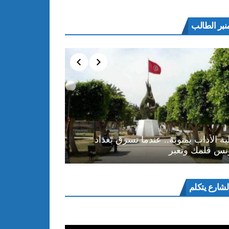
نبر الطالب
ية الأداب بمنوبة.. عندما تسرق بغداد
نس قلمك وتعبر
ل
لشارع يتكلم
و