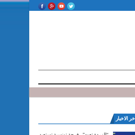
خر الاخبار
“الزردة تعود”.. فرجة تونسية تستعيد