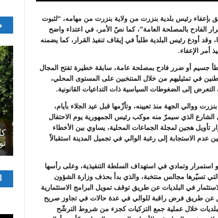
مر 916 لسنة 2022 مؤرخ في 28 نوفمبر 2022 يتعلق بإعفاء رئيس بلدية بنزرت من ولاية بنزرت من مهامه، “لثبوت
م
ر الفادح بالمصلحة العامة”، كما نصّ الأمر، في اعتداء واضح
 وقد أودع رئيس البلدية طلباً في إيقاف تنفيذ القرار، كما يضمنه
طأ جسيم أو ضرر فادح بمصلحة عامة، سابقة خطيرة تفتح المجال
اطنين في تمثيليهم من خلال المنتخبين على المستوى المحلي،
التعرض إلى الضغوطات السياسية ذات التداعيات القانونية.
زرت ووالي الجهة منذ تعيينه، وتأزّمها قبل عيد الجلاء بأيام،
 الشارع الذي سيمرّ منه موكب رئيس الجمهورية يوم الاحتفال
اصل
قرار تأويل هجين لمجلة الجماعات المحلية، يساوي بين الأخطاء
سرح
المسرح الجامعي يقود رواده إلى الملتقيات
كل
 عدم الاستجابة إلى رغبة الوالي في تجميل المدينة استقبالاً
الدولية…التجربة العمانية نموذجا
تو
و استمرار وتمادي في استهداف السلطة التنفيذية، وعلى رأسها
مشغ
التي تسيّرها مجالس منتخبة، والذي بدأ بحذف وزارة الشؤون
ا
الفيدي
الاستثمار في البلديات عن طريق توقف تمويل البرامج الاستثمارية
يق عن طريق فرض راقبة للوالي في عدة حالات في تجاوز صريح
لبلديات خلال عملية جمع التزكيات كجزء من شروط الترشّح