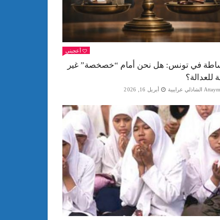
أعجبني
اطة في تونس: هل نحن أمام “خصخصة” غير
ة للعدالة؟
Att الشاذلي عرايبية
أبريل 16, 2026