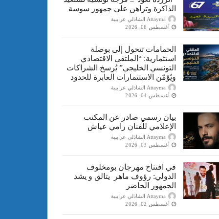
الذاكرة وتراهن على جمهور سوسة
Attayma الشاذلي عرايبية
أغسطس 06, 2026
الحمامات تتحول إلى بوصلة
استثمارية: “الملتقى الاقتصادي
التونسي الخليجي” يُرسخ الشراكات
ويُؤمّن الاستثمارات العابرة للحدود
Attayma الشاذلي عرايبية
أغسطس 04, 2026
بيان رسمي صادر عن المكتب
الإعلامي للفنان رامي عياش
Attayma الشاذلي عرايبية
أغسطس 03, 2026
في افتتاح مهرجان بومخلوف
الدولي: رؤوف ماهر يتالق و يشد
الجمهور الحاضر
Attayma الشاذلي عرايبية
أغسطس 02, 2026