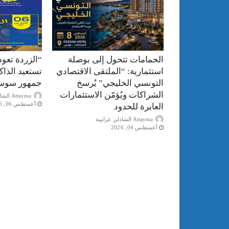
الحمامات تتحول إلى بوصلة
“الزردة تعود
استثمارية: “الملتقى الاقتصادي
تستعيد الذا
التونسي الخليجي” يُرسخ
جمهور سوس
الشراكات ويُؤمّن الاستثمارات
Attayma الشاذلي عرايبية
أغسطس 06, 2026
العابرة للحدود
Attayma الشاذلي عرايبية
أغسطس 04, 2026