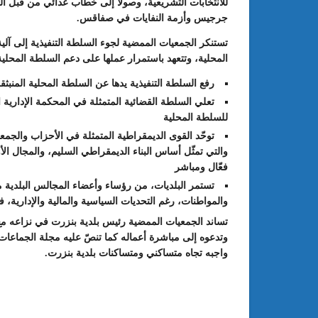
للانتخابات التشريعية، وصولاً إلى خطاب عدائي من قبل ال
جرجيس وأزمة النفايات في صفاقس.
تستنكر الجمعيات الممضية لجوء السلطة التنفيذية إلى آل
المحلية، وتتعهد باستمرار عملها على دعم السلطة المحلية 
رفع السلطة التنفيذية يدها عن السلطة المحلية المنبثق
تعلي السلطة القضائية المتمثلة في المحكمة الإدارية ا
للسلطة المحلية
توحّد القوى الديمقراطية المتمثلة في الأحزاب والجمع
والتي تمثّل أساس البناء الديمقراطي السليم، والمجال ا
فعّال ومباشر
تستمر البلديات، من رؤساء وأعضاء المجالس البلدية من
والمواطنات، رغم التحديات السياسية والمالية والإدارية، 
تساند الجمعيات الممضية رئيس بلدية بنزرت في نزاعه مع
وتدعوه إلى مباشرة أعماله كما تنصّ عليه مجلة الجماعات 
واجبه تجاه متساكني ومتساكنات بلدية بنزرت.