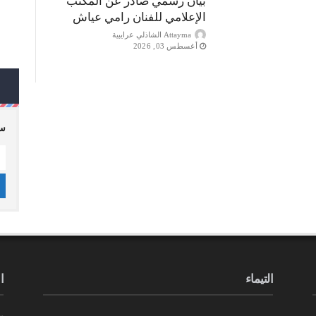
بيان رسمي صادر عن المكتب
الإعلامي للفنان رامي عياش
Attayma الشاذلي عرايبية
أغسطس 03, 2026
سج
التيماء
ا