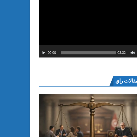
00:00
03:32
قالات راي