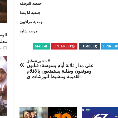
جمعية البوصلة
جمعية انا يقظ
جمعية مراقبون
مرصد شاهد
الوس
معلن
MAIL
PINTEREST
TUMBLR
LINKEDI
ayma
المنشور السابق
على مدار ثلاثة أيام بسوسة: فنانون
وموثقون وطلبة يستمتعون بالافلام
القديمة وتنشيط للورشات ي