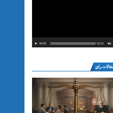
00:00
03:32
قالات راي