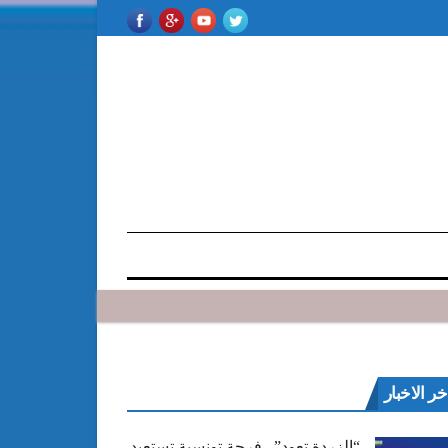
خر الاخبار
“الزردة تعود”.. فرجة تونسية تستعيد