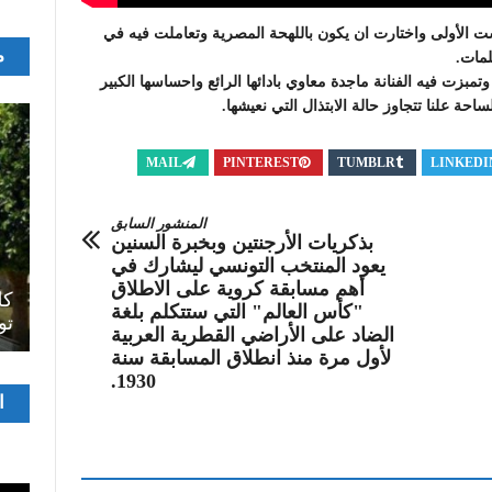
ست الأولى واختارت ان يكون باللهحة المصرية وتعاملت فيه في
م
لمات.
تمبزت فيه الفنانة ماجدة معاوي بادائها الرائع واحساسها الكبير
احة علنا تتجاوز حالة الابتذال التي نعيشها.
MAIL
PINTEREST
TUMBLR
LINKEDI
المنشور السابق
بذكريات الأرجنتين وبخبرة السنين
يعود المنتخب التونسي ليشارك في
اصل
أهم مسابقة كروية على الاطلاق
سرح
المسرح الجامعي يقود رواده إلى الملتقيات
كل
"كأس العالم" التي ستتكلم بلغة
الدولية…التجربة العمانية نموذجا
تو
الضاد على الأراضي القطرية العربية
لأول مرة منذ انطلاق المسابقة سنة
1930.
مشغ
ا
الفيدي