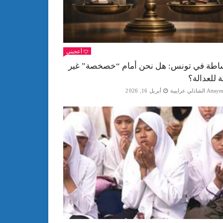
أعجبني
اطة في تونس: هل نحن أمام “خصخصة” غير
ة للعدالة؟
Att الشاذلي عرايبية
أبريل 16, 2026