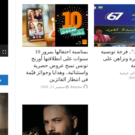
”.. فرجة تونسية
بمناسبة احتفالها بمرور 10
كرة وتراهن على
سنوات على انطلاقتها أورنج
ة
تونس تمنح عروض حصرية
واستثنائية.. وهدايا وجوائز قيّمة
في انتظار الفائزين
م
Attayma
سبتمبر 21, 2020