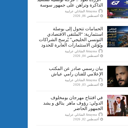
الذاكرة وتراهن على جمهور سوسة
Attayma الشاذلي عرايبية
أغسطس 06, 2026
الحمامات تتحول إلى بوصلة
استثمارية: “الملتقى الاقتصادي
التونسي الخليجي” يُرسخ الشراكات
ويُؤمّن الاستثمارات العابرة للحدود
Attayma الشاذلي عرايبية
أغسطس 04, 2026
بيان رسمي صادر عن المكتب
الإعلامي للفنان رامي عياش
Attayma الشاذلي عرايبية
أغسطس 03, 2026
في افتتاح مهرجان بومخلوف
الدولي: رؤوف ماهر يتالق و يشد
الجمهور الحاضر
Attayma الشاذلي عرايبية
أغسطس 02, 2026