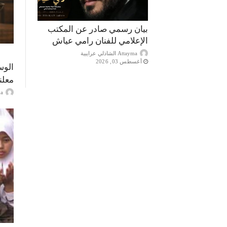
بيان رسمي صادر عن المكتب
الإعلامي للفنان رامي عياش
Attayma الشاذلي عرايبية
أغسطس 03, 2026
الوس
معلن
ayma