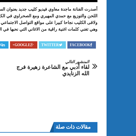
أصدرت الفنانة ماجدة معاوي فيديو كليب جديد بعنوان ال
اللحن والتوزيع مع حمدي المهيري ومع الصحراوي في الك
ولاقى الكليب نجاحا كبيرا على مواقع التواصل الاجتماعي و
وهي تغني كلمات اغنية راقية من الاغاني التي نحبها في الس
N
GOOGLE+
TWITTER
FACEBOOK
المنشور التالي
لقاء أدبي مع الشاعرة زهيرة فرج
الله الزنايدي
: الدورة 24 للمعرض الجامعي تحت
عبد الستار الخليفي: مهم جدا أن يتو
طريقك إلى التميّز”
الملتقى الدولي الحسين بوزيان للم
الجامعي بوجودي أو بدونه
مقالات ذات صلة