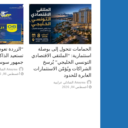
الحمامات تتحول إلى بوصلة
“الزردة تعود
استثمارية: “الملتقى الاقتصادي
تستعيد الذا
التونسي الخليجي” يُرسخ
جمهور سوس
الشراكات ويُؤمّن الاستثمارات
Attayma الشاذلي عرايبية
أغسطس 06, 2026
العابرة للحدود
Attayma الشاذلي عرايبية
أغسطس 04, 2026