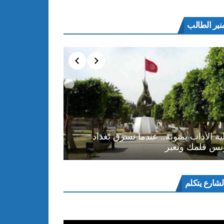
نبر الطالب
ية الأداب بمنوبة.. عندما تسرق بغداد
نس قلمك وتعبر
ل
لشارع يتكلم
و