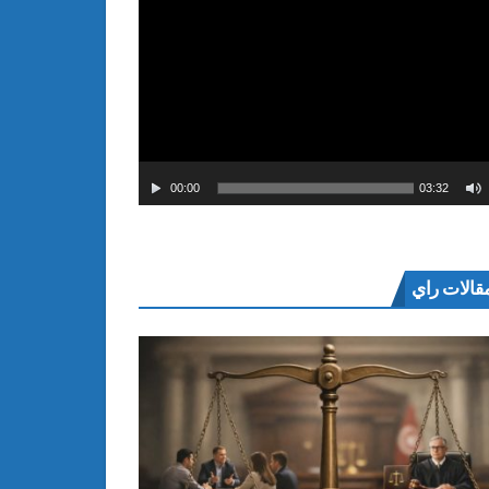
00:00
03:32
قالات راي