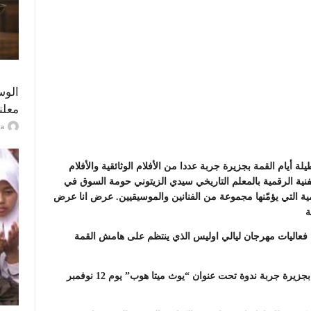
الوس
معلن
ayma
 أيام القمة بجزيرة جربة عددا من الأفلام الوثائقية والأفلام
العروض الفنية الرقمية بالمعلم التاريخي سيدي الزيتوني حومة السوق في
مية التي يؤمّنها مجموعة من الفنانين والموسيقيين. عرض انا عرض
ة
فعاليات مهرجان ليالي اوليس الذي ينتظم على هامش القمة
الى ذلك قدم العديد من الخبراء والضيوف ضمن البرنامج بجزيرة جربة ندوة تحت عنوان “يوث ميتا هوب” يوم 12 نوفمبر