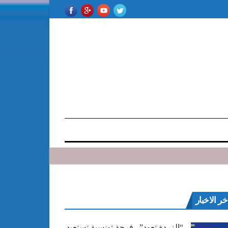
خر الاخبار
“الزردة تعود”.. فرجة تونسية تستعيد