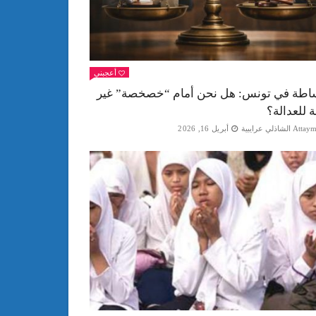
أعجبني
اطة في تونس: هل نحن أمام “خصخصة” غير
ة للعدالة؟
Att الشاذلي عرايبية
أبريل 16, 2026