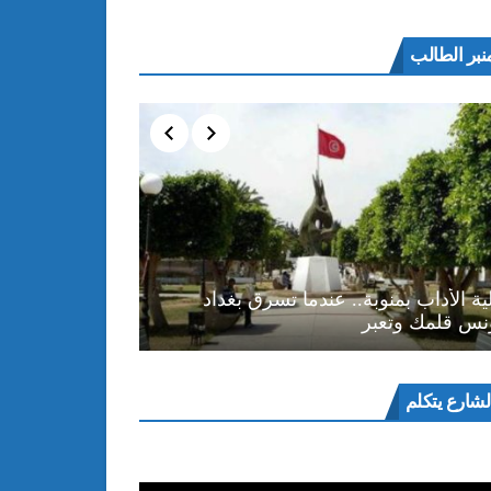
نبر الطالب
ية الأداب بمنوبة.. عندما تسرق بغداد
نس قلمك وتعبر
ل
لشارع يتكلم
و