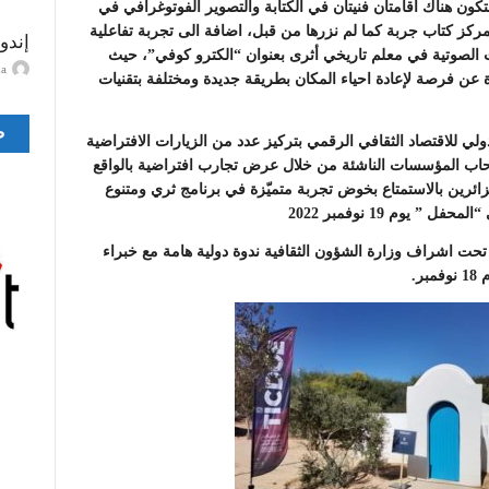
فس الإطار بسيدي الزيتوني يوم 16 نوفمبر 2022 ستكون هناك اقامتان فنيتان في الكتابة والتصوير الفوتوغرافي في
ركز كتاب جربة كما لم نزرها من قبل، اضافة الى تجربة تفاعلية
إندو
الصوتية في معلم تاريخي أثرى بعنوان “الكترو كوفي”، حيث
ayma
عن فرصة لإعادة احياء المكان بطريقة جديدة ومختلفة بتقنيات
ص
ي للاقتصاد الثقافي الرقمي بتركيز عدد من الزيارات الافتراضية
أصحاب المؤسسات الناشئة من خلال عرض تجارب افتراضية بالواقع
زائرين بالاستمتاع بخوض تجربة متميّزة في برنامج ثري ومتنوع
يوم 19 نوفمبر 2022
تحت اشراف وزارة الشؤون الثقافية ندوة دولية هامة مع خبراء
ر.