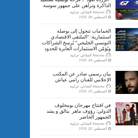
الذاكرة وتراهن على جمهور سوسة
Attayma الشاذلي عرايبية
أغسطس 06, 2026
الحمامات تتحول إلى بوصلة
استثمارية: “الملتقى الاقتصادي
التونسي الخليجي” يُرسخ الشراكات
ويُؤمّن الاستثمارات العابرة للحدود
Attayma الشاذلي عرايبية
أغسطس 04, 2026
بيان رسمي صادر عن المكتب
الإعلامي للفنان رامي عياش
Attayma الشاذلي عرايبية
أغسطس 03, 2026
في افتتاح مهرجان بومخلوف
الدولي: رؤوف ماهر يتالق و يشد
الجمهور الحاضر
Attayma الشاذلي عرايبية
أغسطس 02, 2026