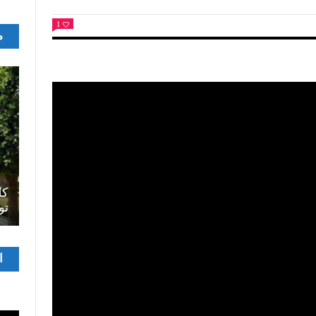
1
م
اصل
سرح
المسرح الجامعي يقود رواده إلى الملتقيات
كل
الدولية…التجربة العمانية نموذجا
تو
مشغ
ا
الفيدي