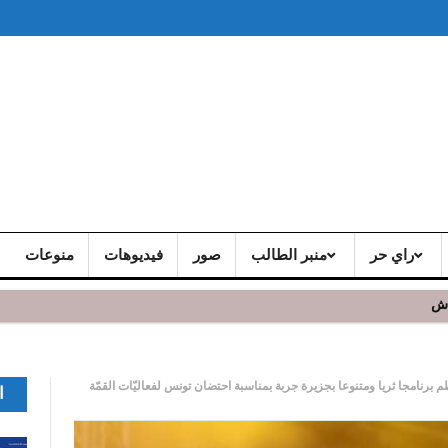
راي حر
منبر الطالب
صور
فيديوهات
منوعات
اش
 و يشد الجمهور الحاضر
برنامجا ثريا ومتنوعا بجزيرة جربة بمناسبة احتضان تونس لفعاليّات القمّة
ا