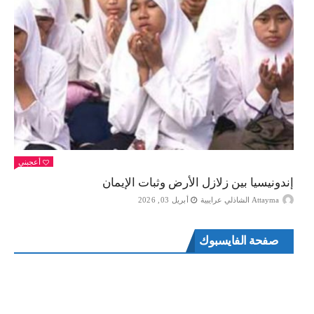
أعجبني
إندونيسيا بين زلازل الأرض وثبات الإيمان
Attayma الشاذلي عرايبية
أبريل 03, 2026
صفحة الفايسبوك