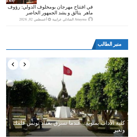
في افتتاح مهرجان بومخلوف الدولي: رؤوف
ماهر يتالق و يشد الجمهور الحاضر
Attayma الشاذلي عرايبية
أغسطس 02, 2026
منبر الطالب
ة…
كلية الأداب بمنوبة.. عندما تسرق بغداد تونس قلمك
وتعبر