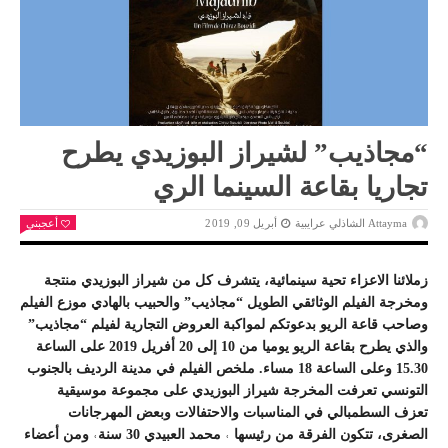
“مجاذيب” لشيراز البوزيدي يطرح
تجاريا بقاعة السينما الري
Attayma الشاذلي عرايبية
أبريل 09, 2019
أعجبني
زملائنا الاعزاء تحية سينمائية، يتشرف كل من شيراز البوزيدي منتجة
ومخرجة الفيلم الوثائقي الطويل “مجاذيب” والحبيب بالهادي موزع الفيلم
وصاحب قاعة الريو بدعوتكم لمواكبة العروض التجارية لفيلم “مجاذيب”
والذي يطرح بقاعة الريو يوميا من 10 إلى 20 أفريل 2019 على الساعة
15.30 وعلى الساعة 18 مساء. ملخص الفيلم في مدينة الرديف بالجنوب
التونسي تعرفت المخرجة شيراز البوزيدي على مجموعة موسيقية
تعزف السطمبالي في المناسبات والاحتفالات وبعض المهرجانات
الصغرى، تتكون الفرقة من رئيسها ˓ محمد العبيدي 30 سنة˓ ومن أعضاء