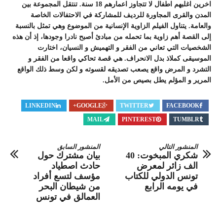
اخرين اغلبهم اطفال لا تتجاوز اعمارهم 18 سنة. تنتقل المجموعة بين
المدن والقرى المجاورة للرديف للمشاركة في الاحتفالات الخاصة
والعامة. يتناول الفيلم الزاوية الإنسانية من الموضوع وهي تمثل بالنسبة
إلى القصة أهم زاوية بما تحمله من مبادئ أصبح نادرا وجودها، إذ أن هذه
الشخصيات التي تعاني من الفقر و التهميش و النسيان، اختارت
الموسيقى كملاذ بدل الانحراف. هي قصة تحاكي واقعا من الفقر و
التشرد و المرض واقع يصعب تصديقه لقسوته و لكن وسط ذلك الواقع
المرير و المؤلم يطل بصيص من الأمل.
LINKEDIN
GOOGLE+
TWITTER
FACEBOOK
MAIL
PINTEREST
TUMBLR
المنشور التالي
المنشور السابق
شكري المبخوت: 40
بيان مشترك حول
الف زائر لمعرض
حادث اصطياد
تونس الدولي للكتاب
مؤسف لتسع أفراد
في يومه الرابع
من شيطان البحر
العمالق في تونس