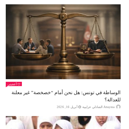
أعجبني
الوساطة في تونس: هل نحن أمام “خصخصة” غير معلنة
للعدالة؟
Attayma الشاذلي عرايبية
أبريل 16, 2026