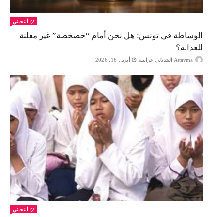
أعجبني
الوساطة في تونس: هل نحن أمام “خصخصة” غير معلنة
للعدالة؟
Attayma الشاذلي عرايبية
أبريل 16, 2026
أعجبني