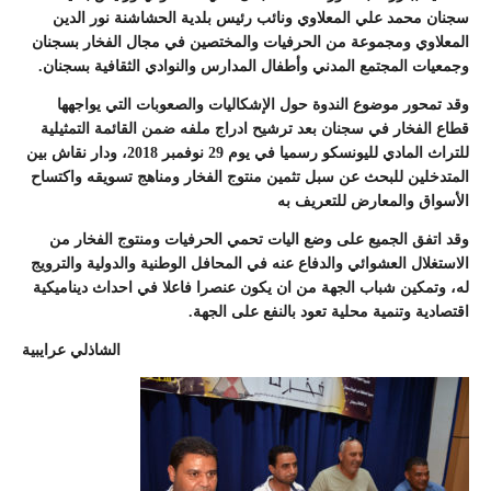
سجنان محمد علي المعلاوي ونائب رئيس بلدية الحشاشنة نور الدين
المعلاوي ومجموعة من الحرفيات والمختصين في مجال الفخار بسجنان
وجمعيات المجتمع المدني وأطفال المدارس والنوادي الثقافية بسجنان.
وقد تمحور موضوع الندوة حول الإشكاليات والصعوبات التي يواجهها
قطاع الفخار في سجنان بعد ترشيح ادراج ملفه ضمن القائمة التمثيلية
للتراث المادي لليونسكو رسميا في يوم 29 نوفمبر 2018، ودار نقاش بين
المتدخلين للبحث عن سبل تثمين منتوج الفخار ومناهج تسويقه واكتساح
الأسواق والمعارض للتعريف به
وقد اتفق الجميع على وضع اليات تحمي الحرفيات ومنتوج الفخار من
الاستغلال العشوائي والدفاع عنه في المحافل الوطنية والدولية والترويج
له، وتمكين شباب الجهة من ان يكون عنصرا فاعلا في احداث ديناميكية
اقتصادية وتنمية محلية تعود بالنفع على الجهة.
الشاذلي عرايبية