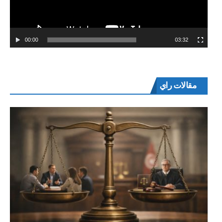
00:00
03:32
مقالات راي