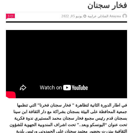
فخار سجنان
Attayma الشاذلي عرايبية
يونيو 05, 2022
3
في اطار الدورة الثانية لتظاهرة ” فخار سجنان فخرنا” التي تنظمها
جمعية المحافظة على البيئة بسجنان بشراكة مع دار الثقافة ابن سينا
بسجنان قدم رئيس مجمع فخار سجنان محمد المستيري ندوة فكرية
تحت عنوان “اليونسكو وبعد..” تحت اشراف المندوبية الجهوية للشؤون
الثقافية ببنزرت بحضور معتمد سجنان علي الحمدوني ورئيس بلدية