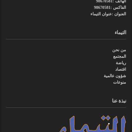
الهاتف :98670581
الفاكس :98670581
العنوان :عنوان التيماء
التيماء
من نحن
المجتمع
رياضة
اقتصاد
شؤون عالمية
منوعات
نبذة عنا