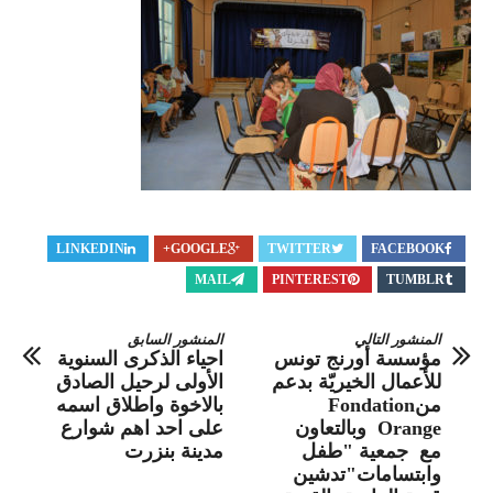
LINKEDIN
GOOGLE+
TWITTER
FACEBOOK
MAIL
PINTEREST
TUMBLR
المنشور التالي
المنشور السابق
مؤسسة أورنج تونس
احياء الذكرى السنوية
للأعمال الخيريّة بدعم
الأولى لرحيل الصادق
منFondation
بالاخوة واطلاق اسمه
Orange وبالتعاون
على احد اهم شوارع
مع جمعية "طفل
مدينة بنزرت
وابتسامات"تدشين