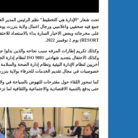
RESORT) يوم 2 نوفمبر 2022.
وكذلك تكريم إطارات المرفه سبب نجاحه والذين بذلوا جه
أخريين لنظام الإدارة البيئية ونظام إدارة الصحة والسلامة
خصوصيات في مجال تقديم الخدمات للحرفاء بولاية بنزرت ا
: الدورة 24 للمعرض الجامعي تحت
عبد الستار الخليفي: مهم جدا أن يتو
كما تمحور اللقاء حول مقترحات للنهوض بالسياحة في ول
طريقك إلى التميّز”
الملتقى الدولي الحسين بوزيان للم
حتى يدفع بالتنمية الاقتصادية والاجتماعية والثقافية لما 
الجامعي بوجودي أو بدونه