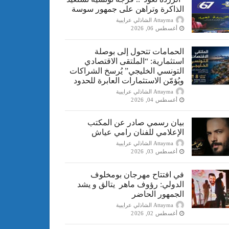
الذاكرة وتراهن على جمهور سوسة
Attayma الشاذلي عرايبية
أغسطس 06, 2026
الحمامات تتحول إلى بوصلة
استثمارية: “الملتقى الاقتصادي
التونسي الخليجي” يُرسخ الشراكات
ويُؤمّن الاستثمارات العابرة للحدود
Attayma الشاذلي عرايبية
أغسطس 04, 2026
بيان رسمي صادر عن المكتب
الإعلامي للفنان رامي عياش
Attayma الشاذلي عرايبية
أغسطس 03, 2026
في افتتاح مهرجان بومخلوف
الدولي: رؤوف ماهر يتالق و يشد
الجمهور الحاضر
Attayma الشاذلي عرايبية
أغسطس 02, 2026