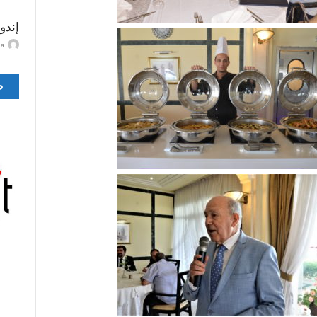
إندو
ayma
ص