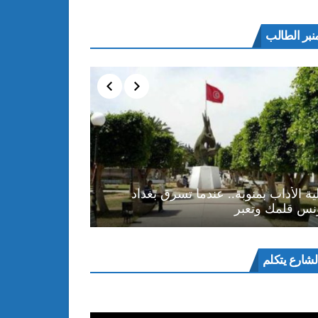
نبر الطالب
ية الأداب بمنوبة.. عندما تسرق بغداد
نس قلمك وتعبر
ل
لشارع يتكلم
و