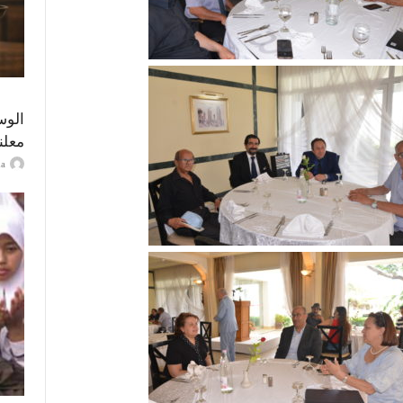
الوس
معلن
ayma