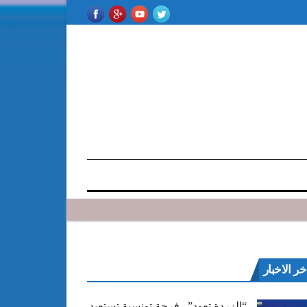
خر الاخبار
“الزردة تعود”.. فرجة تونسية تستعيد