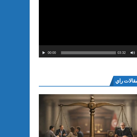
00:00
03:32
قالات راي