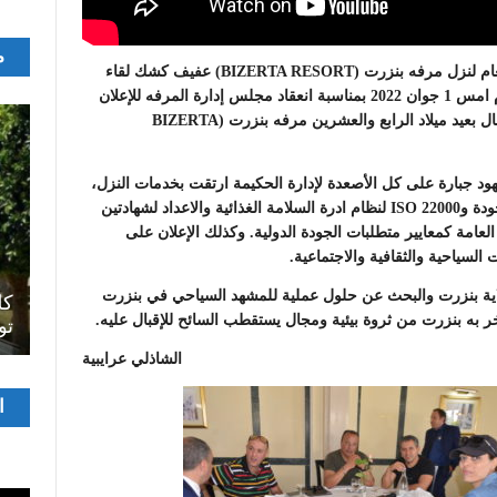
م
تحت شعار “الإدارة هي التخطيط” نظم الرئيس المدير العام لنزل مرفه بنزرت (BIZERTA RESORT) عفيف كشك لقاء
جمع فيه صحفيي واعلاميي ورجال اعمال ولاية بنزرت يوم امس 1 جوان 2022 بمناسبة انعقاد مجلس إدارة المرفه للإعلان
على مخرجاته وبعض الاخبار السارة بداء بالاستعداد للاحتفال بعيد ميلاد الرابع والعشرين مرفه بنزرت (BIZERTA
ود جبارة على كل الأصعدة لإدارة الحكيمة ارتقت بخدمات النزل،
وكذلك الاحتفال بتجديد شهادتي ISO 9001 لنظام إدارة الجودة وISO 22000 لنظام ادرة السلامة الغذائية والاعداد لشهادتين
 العامة كمعايير متطلبات الجودة الدولية. وكذلك الإعلان على
لسياحية والثقافية والاجتماعية.
اصل
اية بنزرت والبحث عن حلول عملية للمشهد السياحي في بنزرت
سرح
المسرح الجامعي يقود رواده إلى الملتقيات
كل
تزخر به بنزرت من ثروة بيئية ومجال يستقطب السائح للإقبال عليه.
الدولية…التجربة العمانية نموذجا
تو
الشاذلي عرايبية
مشغ
ا
الفيدي