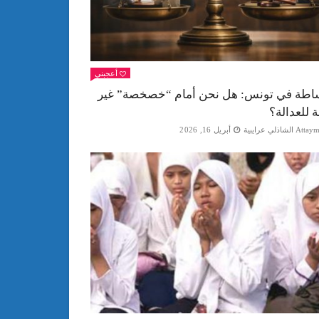
أعجبني
اطة في تونس: هل نحن أمام “خصخصة” غير
ة للعدالة؟
Att الشاذلي عرايبية
أبريل 16, 2026