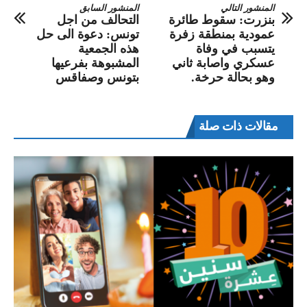
المنشور التالي
المنشور السابق
بنزرت: سقوط طائرة
التحالف من اجل
عمودية بمنطقة زفرة
تونس: دعوة الى حل
يتسبب في وفاة
هذه الجمعية
عسكري واصابة ثاني
المشبوهة بفرعيها
وهو بحالة حرخة.
بتونس وصفاقس
مقالات ذات صلة