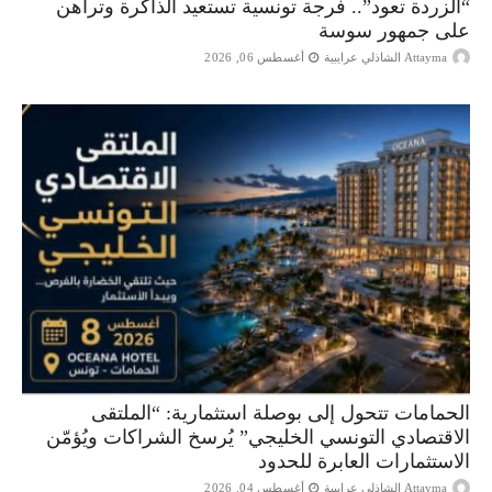
“الزردة تعود”.. فرجة تونسية تستعيد الذاكرة وتراهن
على جمهور سوسة
Attayma الشاذلي عرايبية
أغسطس 06, 2026
الحمامات تتحول إلى بوصلة استثمارية: “الملتقى
الاقتصادي التونسي الخليجي” يُرسخ الشراكات ويُؤمّن
الاستثمارات العابرة للحدود
Attayma الشاذلي عرايبية
أغسطس 04, 2026