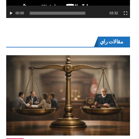
00:00
03:32
مقالات راي