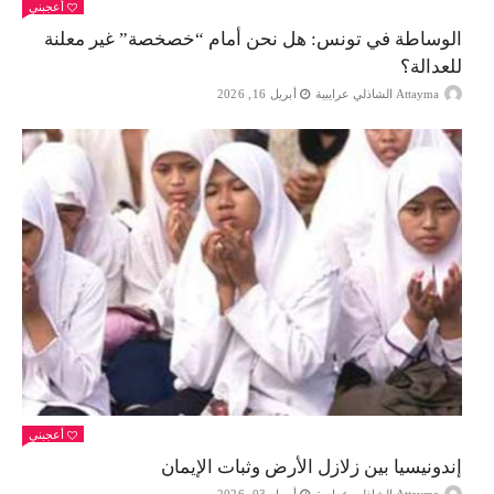
أعجبني
الوساطة في تونس: هل نحن أمام “خصخصة” غير معلنة
للعدالة؟
Attayma الشاذلي عرايبية
أبريل 16, 2026
أعجبني
إندونيسيا بين زلازل الأرض وثبات الإيمان
Attayma الشاذلي عرايبية
أبريل 03, 2026