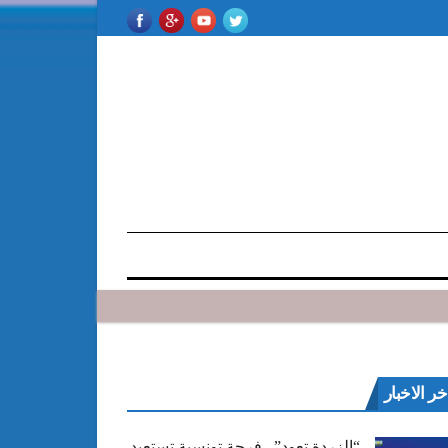
خر الاخبار
“الزردة تعود”.. فرجة تونسية تستعيد