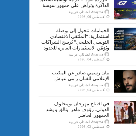
الذاكرة وتراهن على جمهور سوسة
Attayma الشاذلي عرايبية
أغسطس 06, 2026
الحمامات تتحول إلى بوصلة
استثمارية: “الملتقى الاقتصادي
التونسي الخليجي” يُرسخ الشراكات
ويُؤمّن الاستثمارات العابرة للحدود
Attayma الشاذلي عرايبية
أغسطس 04, 2026
بيان رسمي صادر عن المكتب
الإعلامي للفنان رامي عياش
Attayma الشاذلي عرايبية
أغسطس 03, 2026
في افتتاح مهرجان بومخلوف
الدولي: رؤوف ماهر يتالق و يشد
الجمهور الحاضر
Attayma الشاذلي عرايبية
أغسطس 02, 2026