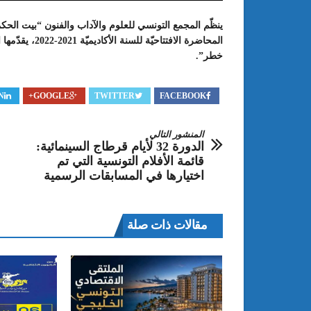
المحاضرة الافتت
خطر”.
N
GOOGLE+
TWITTER
FACEBOOK
المنشور التالي
الدورة 32 لأيام قرطاج السينمائية:
قائمة الأفلام التونسية التي تم
: الدورة 24 للمعرض الجامعي تحت
عبد الستار الخليفي: مهم جدا أن يتو
اختيارها في المسابقات الرسمية
طريقك إلى التميّز”
الملتقى الدولي الحسين بوزيان للم
الجامعي بوجودي أو بدونه
مقالات ذات صلة