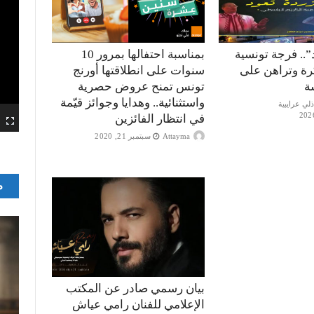
”.. فرجة تونسية
بمناسبة احتفالها بمرور 10
كرة وتراهن على
سنوات على انطلاقتها أورنج
ة
تونس تمنح عروض حصرية
واستثنائية.. وهدايا وجوائز قيّمة
في انتظار الفائزين
Attayma
سبتمبر 21, 2020
م
بيان رسمي صادر عن المكتب
الإعلامي للفنان رامي عياش