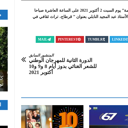
ينظّم المجمع التونسي للعلوم والآداب والفنون “بيت الحكمة” يوم السبت 2 أكتوبر 2021 على الساعة العاشرة صباحا
م
احيّة للسنة الأكاديميّة 2021-2022، يقدّمها الأستاذ عبد المجيد النابلي بعنوان ” قرطاج، تراث ثقافي في
MAIL
PINTEREST
TUMBLR
LINKEDI
المنشور السابق
الدورة الثانية للمهرجان الوطني
للشعر الغنائي بدوز أيام 8 و9 و10
اصل
أكتوبر 2021
سرح
المسرح الجامعي يقود رواده إلى الملتقيات
كل
الدولية…التجربة العمانية نموذجا
تو
مشغ
ا
الفيدي