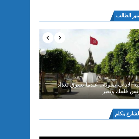
نبر الطالب
ية الأداب بمنوبة.. عندما تسرق بغداد
نس قلمك وتعبر
ل
لشارع يتكلم
و