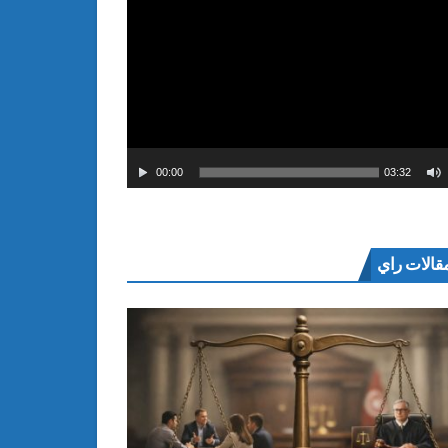
00:00
03:32
قالات راي