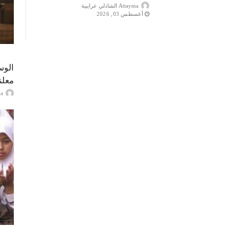
Attayma الشاذلي عرايبية
أغسطس 03, 2026
الوس
معلن
ayma