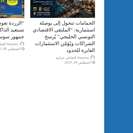
الحمامات تتحول إلى بوصلة
“الزردة تعود
استثمارية: “الملتقى الاقتصادي
تستعيد الذا
التونسي الخليجي” يُرسخ
جمهور سوس
الشراكات ويُؤمّن الاستثمارات
Attayma الشاذلي عرايبية
أغسطس 06, 2026
العابرة للحدود
Attayma الشاذلي عرايبية
أغسطس 04, 2026