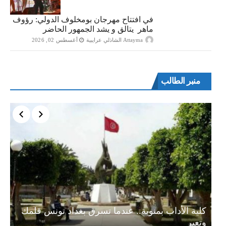
في افتتاح مهرجان بومخلوف الدولي: رؤوف
ماهر يتالق و يشد الجمهور الحاضر
Attayma الشاذلي عرايبية
أغسطس 02, 2026
منبر الطالب
ة…
كلية الأداب بمنوبة.. عندما تسرق بغداد تونس قلمك
وتعبر