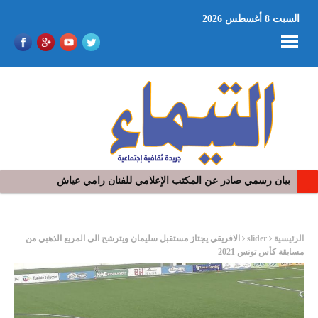
السبت 8 أغسطس 2026
بيان رسمي صادر عن المكتب الإعلامي للفنان رامي عياش
في افتتاح مهرجان بومخلوف الدولي: رؤوف ماهر يتالق و يشد الجمهور 
ر
الرئيسية
slider
الافريقي يجتاز مستقبل سليمان ويترشح الى المربع الذهبي من
مسابقة كأس تونس 2021