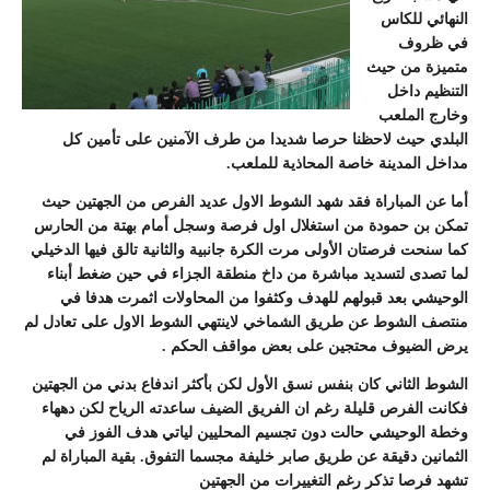
النهائي للكاس
في ظروف
متميزة من حيث
التنظيم داخل
وخارج الملعب
البلدي حيث لاحظنا حرصا شديدا من طرف الآمنين على تأمين كل
مداخل المدينة خاصة المحاذية للملعب.
أما عن المباراة فقد شهد الشوط الاول عديد الفرص من الجهتين حيث
تمكن بن حمودة من استغلال اول فرصة وسجل أمام بهتة من الحارس
كما سنحت فرصتان الأولى مرت الكرة جانبية والثانية تالق فيها الدخيلي
لما تصدى لتسديد مباشرة من داخ منطقة الجزاء في حين ضغط أبناء
الوحيشي بعد قبولهم للهدف وكثفوا من المحاولات اثمرت هدفا في
منتصف الشوط عن طريق الشماخي لاينتهي الشوط الاول على تعادل لم
يرض الضيوف محتجين على بعض مواقف الحكم .
الشوط الثاني كان بنفس نسق الأول لكن بأكثر اندفاع بدني من الجهتين
فكانت الفرص قليلة رغم ان الفريق الضيف ساعدته الرياح لكن دههاء
وخطة الوحيشي حالت دون تجسيم المحليين لياتي هدف الفوز في
الثمانين دقيقة عن طريق صابر خليفة مجسما التفوق. بقية المباراة لم
تشهد فرصا تذكر رغم التغييرات من الجهتين