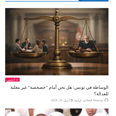
أعجبني
الوساطة في تونس: هل نحن أمام “خصخصة” غير معلنة
للعدالة؟
Attayma الشاذلي عرايبية
أبريل 16, 2026