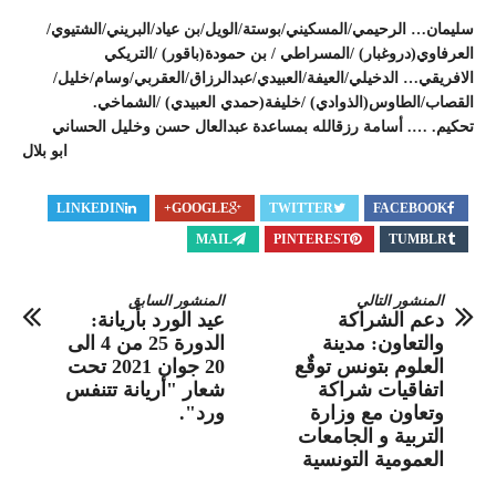
سليمان… الرحيمي/المسكيني/بوستة/الويل/
بن عياد/البريني/الشتيوي/
العرفاوي(
دروغبار) /المسراطي / بن حمودة(باقور) /التريكي
الافريقي… الدخيلي/العيفة/العبيدي/
عبدالرزاق/العقربي/وسام/خليل/
القصاب/الطاوس(الذوادي) /خليفة(حمدي العبيدي) /الشماخي.
تحكيم. …. أسامة رزقالله بمساعدة عبدالعال حسن وخليل الحساني
ابو بلال
LINKEDIN
GOOGLE+
TWITTER
FACEBOOK
MAIL
PINTEREST
TUMBLR
المنشور التالي
المنشور السابق
دعم الشراكة
عيد الورد بأريانة:
والتعاون: مدينة
الدورة 25 من 4 الى
العلوم بتونس توقٌع
20 جوان 2021 تحت
اتفاقيات شراكة
شعار "أريانة تتنفس
وتعاون مع وزارة
ورد".
التربية و الجامعات
العمومية التونسية