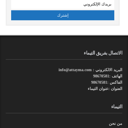
الاتصال بفريق التيماء
البريد الالكتروني : info@attayma.com
الهاتف :98670581
الفاكس :98670581
العنوان :عنوان التيماء
التيماء
من نحن