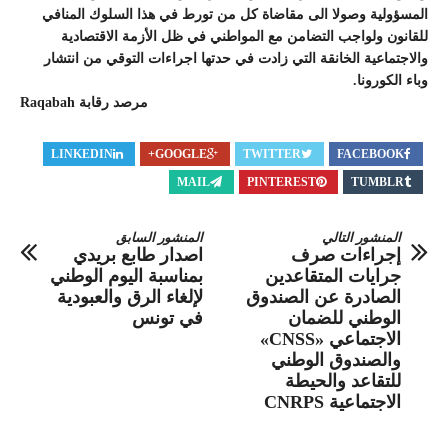
المسؤولية وصولا الى مقاضاة كل من تورط في هذا السلوك المنافي
للقانون ولواجب التضامن مع المواطني في ظل الأزمة الاقتصادية
والاجتماعية الخانقة التي زادت في حدتها اجراءات التوقي من انتشار
وباء الكورونا.
مرصد رقابة Raqabah
LINKEDIN
GOOGLE+
TWITTER
FACEBOOK
MAIL
PINTEREST
TUMBLR
المنشور التالي
المنشور السابق
إجراءات صرف
اصدار طابع بريدي
جرايات المتقاعدين
بمناسبة اليوم الوطني
الصادرة عن الصندوق
لإلغاء الرق والعبودية
الوطني للضمان
في تونس
الاجتماعي «CNSS»
والصندوق الوطني
للتقاعد والحيطة
الاجتماعية CNRPS