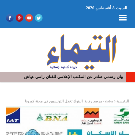
السبت 8 أغسطس 2026
بيان رسمي صادر عن المكتب الإعلامي للفنان رامي عياش
في افتتاح مهرجان بومخلوف الدولي: رؤوف ماهر يتالق و يشد الجمهور 
ر
الرئيسية
slider
مرصد رقابة: البنوك تخذل التونسيين في محنة كورونا