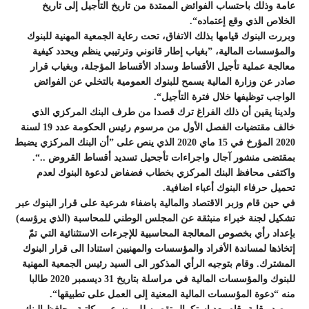
عامة وذلك باحتساب الفوائض الممتدة من تاريخ التأجيل إلى تاريخ
الخلاص الذي وقع إعتماده“.
وبررت البنوك قيامها بذلك الاتفاق، تحت رعاية الجمعية المهنية للبنوك
والمؤسسات المالية، ”بغياب إطار قانوني وترتيبي ينظم ويحدد كيفية
معالجة عملية تأجيل الأقساط وسداد الأقساط المؤجلة، وبغياب قرار
صادر عن وزارة المالية يسمح للبنوك العمومية بالتخلي عن الفوائض
الواجب توظيفها خلال فترة التأجيل“.
ولدينا يقين أن ذلك الفراغ ترك قصدا من طرف البنك المركزي الذي
خالف مقتضيات الفصل الأول من مرسوم رئيس الحكومة عدد 19 لسنة
2020 المؤرخ في 15 ماي 2020 الذي ينص على ”أن البنك المركزي يضبط
بمقتضى منشور آجال واجراءات تأجحيل تسديد أقساط القروض ..“.
واكتفى محافظ البنك المركزي بخطاب فضفاض لدعوة البنوك لعدم
تحميل حرفاء البنوك أعباء اضافية.
في حين قام وزبر الاقتصاد والمالية باضفاء شرعية على قرار البنوك عبر
تشكيل لجنة خبراء منبثقة عن المجلس الوطني للمحاسبة (الذي يرؤسه)
بإعداد رأي بخصوص المعالجة المحاسبية للإجرءات الاستثنائية التي تمّ
إتخاذها لمساندة الأفراد والمؤسسات والمهنيين استنادا الى قرار البنوك
المشترك. وقام بتوجيه الرأي المذكور الى السيد رئيس الجمعية المهنية
للبنوك والمؤسسات المالية في مراسلة بتاريخ 31 ديسمبر 2020 طالبا
منه “دعوة المؤسسات المالية المعنية إلى العمل على تطبيقها“.