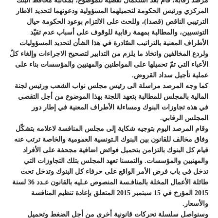
مرصد رقابة
، قام بعد استكمال تقصيه للموضوع، بمكاتبة محافظ البنك
المركزي ورئيس الحكومة لتحميلهما المسؤولية ودعوتهما لتحديد الاطار
الترتيبي الناقص (قصدا)، وللحث على الالتزام بوعود الحكومة حيال
التونسيين، والمطالبة بمهمة رقابية للوقوف على أسباب عدم تقيّد
الأطراف المعنية بالتراتيب الصّادرة في هذا الشأن لتحديد المسؤوليات
ولردع المخالفين واتخاذ ما يلزم من التدابير لتصحيح الاجراءات وإلغاء كلّ
الأعباء التي تمّ تحميلها على المواطنين والمهنيين والمؤسسات بناء على
عملية تأجيل سداد القروض.
كما وجه المرصد مراسلة الى رئيس مجلس نواب الشعب ورئيس لجنة
المالية بالمجلس للمطالبة بتعهد اللجنة بهذا الموضوع من أجل التقصي
في هذه تجاوزات البنوك ومساءلة الأطراف المعنية في إطار دور
المجلس الرقابي.
وقام المرصد اليوم بتوجيه شكاية إلى مجلس المنافسة لاعلامه بتشكّل
وفاق مخالف للقانون بين البنوك الـتونسية العمومية والخاصة ترتب عنه
قيام كل البنوك بالتزامن بتحميل فوائض اضافية مجحفة على الأفراد
والمهنيين والمؤسسات. والتمسنا تعهد المجلس بتلك التجاوزات التي
تدخل في باب فرض الأمر الواقع على حرفاء كل البنوك وتدخل تحت
طائلة الأعمال المخلة بالمنافـسة المنصوص عـليه بالقانون عـدد 36 لسنة
2015 المؤرخ في 15 سبتمبر 2015 المتعلق بإعادة تنظيم المنافسة
والأسعار.
وسنواصل سلسلة تحركات قانونية أخرى من أجل الضغط وتحميل