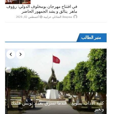
في افتتاح مهرجان بومخلوف الدولي: رؤوف
ماهر يتالق و يشد الجمهور الحاضر
Attayma الشاذلي عرايبية
أغسطس 02, 2026
منبر الطالب
ة…
كلية الأداب بمنوبة.. عندما تسرق بغداد تونس قلمك
وتعبر