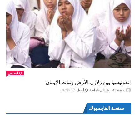
أعجبني
إندونيسيا بين زلازل الأرض وثبات الإيمان
Attayma الشاذلي عرايبية
أبريل 03, 2026
صفحة الفايسبوك