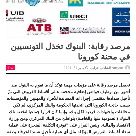
مرصد رقابة: البنوك تخذل التونسيين
في محنة كورونا
Attayma الشاذلي عرايبية
يناير 24, 2021
1
تحصل
مرصد رقابة
على مؤيدات مهمة تؤكد أن ما تقوم به البنوك منذ
أشهر من توظيف فوائض إضافية مجحفة عـلى أقساط القروض التي تمّ
تأجيل سدادها بمقتضى إجراءات المساندة للأفراد والمهنيين والمؤسسات
بسبب جائحة الكورونا التي اتخذتها الحكومة والبنك المركزي، لم تكن
مخالفات واجتهادات فردية لكل بنك، وإنما كان قرارا جماعيا اتخذته تلك
البنوك (العمومية منها والخاصة) بتواطئ من البنك المركزي ومن وزارة
الاقتصاد والمالية. وينص القرار على ”فوترة التكلفة المنجزة على عملية
سداد أقساط القروض المؤجّلة مثل أي عملية تأجيل تسند للحرفاء بصفة