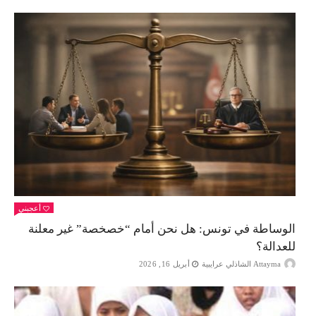
أعجبني
الوساطة في تونس: هل نحن أمام “خصخصة” غير معلنة
للعدالة؟
Attayma الشاذلي عرايبية
أبريل 16, 2026