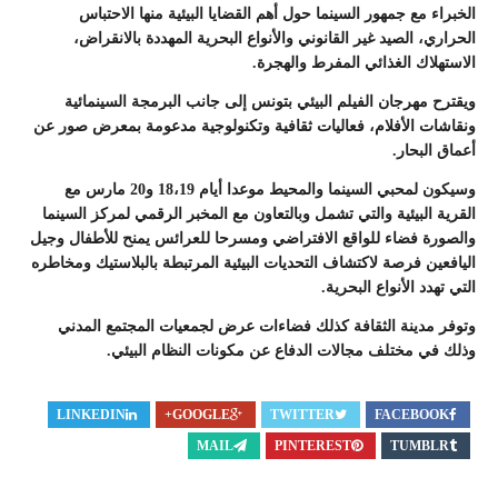
الخبراء مع جمهور السينما حول أهم القضايا البيئية منها الاحتباس
الحراري، الصيد غير القانوني والأنواع البحرية المهددة بالانقراض،
الاستهلاك الغذائي المفرط والهجرة.
ويقترح مهرجان الفيلم البيئي بتونس إلى جانب البرمجة السينمائية
ونقاشات الأفلام، فعاليات ثقافية وتكنولوجية مدعومة بمعرض صور عن
أعماق البحار.
وسيكون لمحبي السينما والمحيط موعدا أيام 18،19 و20 مارس مع
القرية البيئية والتي تشمل وبالتعاون مع المخبر الرقمي لمركز السينما
والصورة فضاء للواقع الافتراضي ومسرحا للعرائس يمنح للأطفال وجيل
اليافعين فرصة لاكتشاف التحديات البيئية المرتبطة بالبلاستيك ومخاطره
التي تهدد الأنواع البحرية.
وتوفر مدينة الثقافة كذلك فضاءات عرض لجمعيات المجتمع المدني
وذلك في مختلف مجالات الدفاع عن مكونات النظام البيئي.
LINKEDIN
GOOGLE+
TWITTER
FACEBOOK
MAIL
PINTEREST
TUMBLR