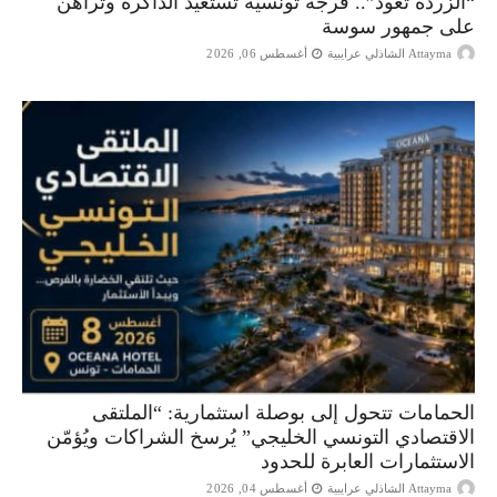
“الزردة تعود”.. فرجة تونسية تستعيد الذاكرة وتراهن
على جمهور سوسة
Attayma الشاذلي عرايبية
أغسطس 06, 2026
الحمامات تتحول إلى بوصلة استثمارية: “الملتقى
الاقتصادي التونسي الخليجي” يُرسخ الشراكات ويُؤمّن
الاستثمارات العابرة للحدود
Attayma الشاذلي عرايبية
أغسطس 04, 2026