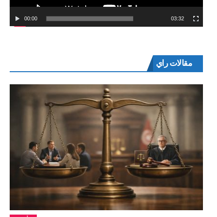
00:00
03:32
مقالات راي