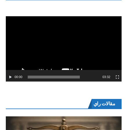
00:00
03:32
مقالات راي