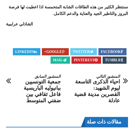
سننتظر الكثير من هذه الطاقات الشابة المتحمسة اذا اعطيت لها فرصة
البروز والتاطير الجيد والعناية والدعم الكامل.
الشاذلي عرايبية
LINKEDIN
GOOGLE+
TWITTER
FACEBOOK
MAIL
PINTEREST
TUMBLR
المنشور التالي
المنشور السابق
احياء الذكرى التاسعة
جمعية التونسيين
ليوم الشهيد:
ببانيوليه الباريسية
القصرين مدينة قضية
فاعل ثقافي بين
عادلة
ضفتي المتوسط
مقالات ذات صلة