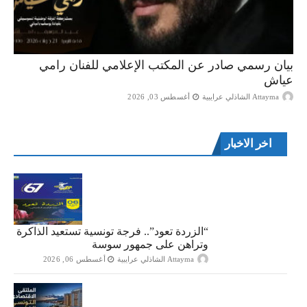
بيان رسمي صادر عن المكتب الإعلامي للفنان رامي
عياش
Attayma الشاذلي عرايبية
أغسطس 03, 2026
اخر الاخبار
“الزردة تعود”.. فرجة تونسية تستعيد الذاكرة
وتراهن على جمهور سوسة
Attayma الشاذلي عرايبية
أغسطس 06, 2026