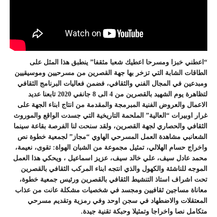
“اعطني خبزا ومسرحا اعطيك شعبا مثقفا” ينطبق هذا المثل على
الطاقات الشابة التي تزخر بها جهة القصرين من مسرحيين وموسيقيين
ومبدعين في المجال الفني والثقافي، فضمن فعاليات البرنامج الثقافي
لتظاهرة يوم الشهيد بالقصرين من 4 الى 8 جانفي 2020 تابعنا عديد
الاعمال والعروض الفنية المبرمجة والمقدمة من انتاج ابناء الجهة على
غرار اوبيرات “العالية” الملحمة التاريخية التي جسدت الواقع والموروث
الثقافي والحصاري لجهة القصرين، ولقد سنحت لنا الفرصة بقاعة سينما
الشعانبي مشاهدة العمل المسرحي الهاوي “مجاز” لجمعية خطوة نص
واخراج حسام الهلالي، تمثيل مجموعة من الشبان الهواة: تقوى، نعيمة،
محمد عادل سيف، علي خالد سيف، عزيز اسماعيل ، ويحكي هذا العمل
الموجه للناشئة والكهول والذي انتجه ابناء المركب الثقافي بالقصرين
تحت اشراف استاذ التنشيط الثقافي بالقصرين ورئيس جمعية خطوة،
معاناة مساجين ثقافيين ومجسد في شخصيات مشكلة عانت من عذاب
المعتقلات والاضطهاد في سجن اوحد وفي رمزية وتقديم مسرحي
متكامل نصا واخراجا وتمثيلا وحبكة تقنية جيدة.