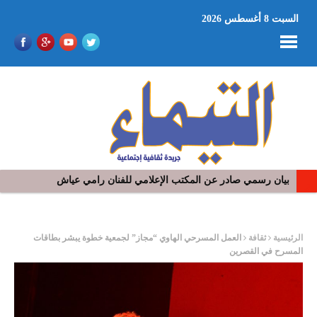
السبت 8 أغسطس 2026
بيان رسمي صادر عن المكتب الإعلامي للفنان رامي عياش
في افتتاح مهرجان بومخلوف الدولي: رؤوف ماهر يتالق و يشد الجمهور 
ر
الرئيسية
ثقافة
العمل المسرحي الهاوي “مجاز” لجمعية خطوة يبشر بطاقات
المسرح في القصرين