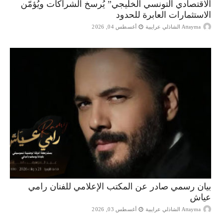
الاقتصادي التونسي الخليجي” يُرسخ الشراكات ويُؤمّن
الاستثمارات العابرة للحدود
Attayma الشاذلي عرايبية
أغسطس 04, 2026
بيان رسمي صادر عن المكتب الإعلامي للفنان رامي
عياش
Attayma الشاذلي عرايبية
أغسطس 03, 2026