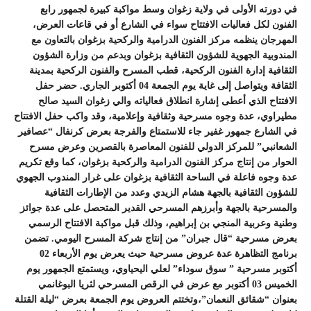
في دورته الأولى في ولاية زغوان وسط مواكبة كبيرة لجمهور رابع
الفنون لكل فعاليات الافتتاح سواء في الشارع أو في قاعات العرض،
المهرجان ينظمه مركز الفنون الدرامية والركحية بزغوان بالتعاون مع
المندوبية الجهوية للشؤون الثقافية بزغوان وبدعم من وزارة الشؤون
الثقافية إدارة الفنون الركحية، قطب المسرح والفنون الركحية بمدينة
الثقافة ويتواصل إلى غاية يوم الجمعة 04 أكتوبر الجاري. حضر حفل
الافتتاح الذي أعطى إشارة انطلاق فعالياته والي زغوان السيد صالح
مطيراوي، عدة وجوه مسرحية وثقافية وإعلامية، وقد واكب حفل الافتتاح
في الشارع جمهور غفير جاء للاستمتاع والفرجة بعرض كرنفال “عصافير
الشعانبي” للمركز الدولي للفنون المعاصرة بالقصرين وعرض مسرح
الحوار من إنتاج مركز الفنون الدرامية والركحية بزغوان، كما وقع تكريم
عدة وجوه فاعلة في الساحة الثقافية بزغوان على غرار المندوب الجهوي
للشؤون الثقافية بالجهة هشام الزيدي وعدد من الإطارات الثقافية
والمسرحية بالجهة وأبرزهم المسرحي القدير المتحصل على عدة جوائز
وطنية وعربية المنجي بن إبراهيم، وذلك قبل مواكبة الافتتاح الرسمي
بعرض مسرحية “قال جبران” من إنتاج شركة المسرح اليومي. تضمن
برنامج التظاهرة عدة عروض مسرحية حيث يعرض يوم الأربعاء 02
أكتوبر مسرحية ” سوق سوداء” لعلي اليحياوي، ويستمتع الجمهور يوم
الخميس 03 أكتوبر مع عرض في الرقص المسرحي لثريا البوغانمي
بعنوان “شقائق النعمان”،وتختتم العروض يوم الجمعة بعرض “ليلة القتلة