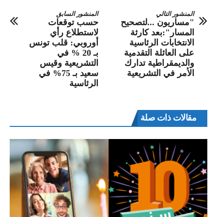
المنشور التالي
المنشور السابق
"مساريون ...لتصحيح
حسب توقعات
المسار":بعد كارثة
لاستطلاع رأي
الانتخابات الرئاسية
أوروبي: قلب تونس
على العائلة التقدمية
بـ 20 % في
والديمقراطية تدارك
التشريعية وقيس
الأمر في التشريعية
سعيد بـ 75% في
الرئاسية
مقالات ذات صلة