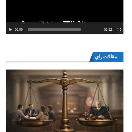
00:00
03:32
مقالات راي