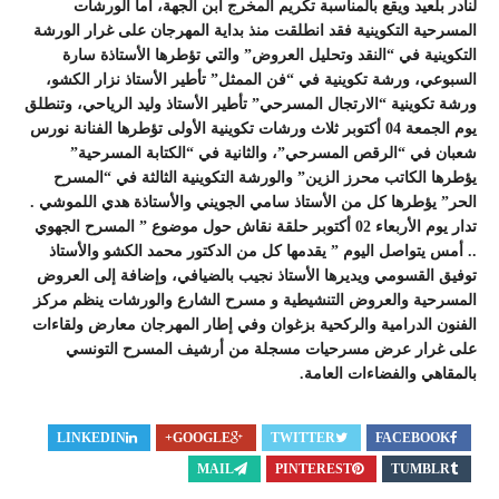
لنادر بلعيد ويقع بالمناسبة تكريم المخرج ابن الجهة، أما الورشات
المسرحية التكوينية فقد انطلقت منذ بداية المهرجان على غرار الورشة
التكوينية في “النقد وتحليل العروض” والتي تؤطرها الأستاذة سارة
السبوعي، ورشة تكوينية في “فن الممثل” تأطير الأستاذ نزار الكشو،
ورشة تكوينية “الارتجال المسرحي” تأطير الأستاذ وليد الرياحي، وتنطلق
يوم الجمعة 04 أكتوبر ثلاث ورشات تكوينية الأولى تؤطرها الفنانة نورس
شعبان في “الرقص المسرحي”، والثانية في “الكتابة المسرحية”
يؤطرها الكاتب محرز الزين” والورشة التكوينية الثالثة في “المسرح
الحر” يؤطرها كل من الأستاذ سامي الجويني والأستاذة هدي اللموشي .
تدار يوم الأربعاء 02 أكتوبر حلقة نقاش حول موضوع ” المسرح الجهوي
.. أمس يتواصل اليوم ” يقدمها كل من الدكتور محمد الكشو والأستاذ
توفيق القسومي ويديرها الأستاذ نجيب بالضيافي، وإضافة إلى العروض
المسرحية والعروض التنشيطية و مسرح الشارع والورشات ينظم مركز
الفنون الدرامية والركحية بزغوان وفي إطار المهرجان معارض ولقاءات
على غرار عرض مسرحيات مسجلة من أرشيف المسرح التونسي
بالمقاهي والفضاءات العامة.
LINKEDIN
GOOGLE+
TWITTER
FACEBOOK
MAIL
PINTEREST
TUMBLR