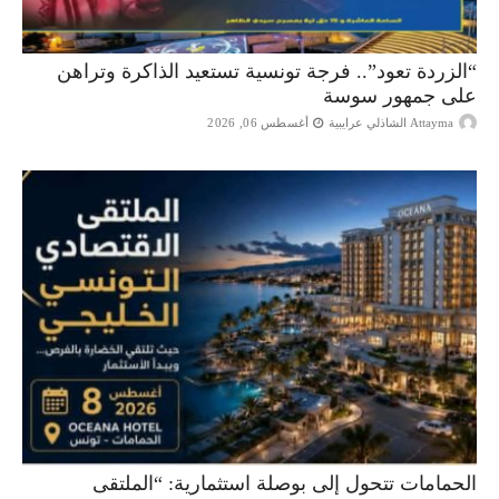
“الزردة تعود”.. فرجة تونسية تستعيد الذاكرة وتراهن
على جمهور سوسة
Attayma الشاذلي عرايبية
أغسطس 06, 2026
الحمامات تتحول إلى بوصلة استثمارية: “الملتقى