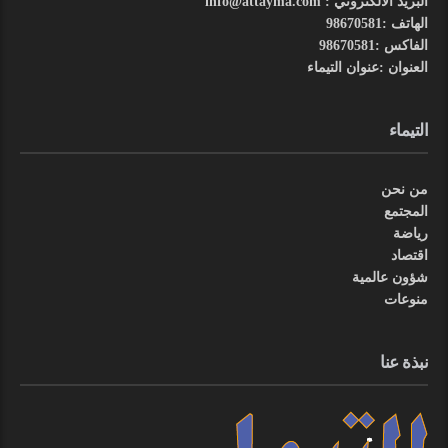
البريد الالكتروني : info@attayma.com
الهاتف :98670581
الفاكس :98670581
العنوان :عنوان التيماء
التيماء
من نحن
المجتمع
رياضة
اقتصاد
شؤون عالمية
منوعات
نبذة عنا