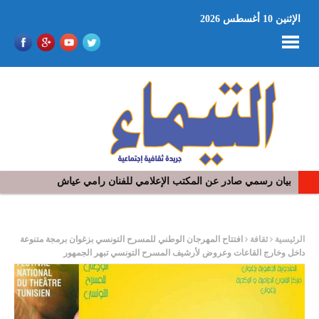
الإثنين 10 أغسطس 2026
بيان رسمي صادر عن المكتب الإعلامي للفنان رامي عياش
في افتتاح مهرجان بومخلوف الدولي: رؤوف ماهر يتالق و يشد الجمهور 
ر
الرئيسية
ثقافة
افتتاح المهرجان الوطني للمسرح التونسي بزغوان برمجة متنوعة
داخل وخارج القاعات وعروض لأرشيف المسرح التونسي تبهر الجمهور