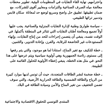
واحترامهم. نهاية القاء النفايات في المنظومات البيئية. تطوير محطات
معالجة مياه الصرف الصناعية والتزامات ومعايير أقوى للشركات، مع
ضمان تطبيقها. تطبيق حل واضح وسريع لوضع حد لمعاناة سكان قابس
وتدمير تراثها الطبيعي.
– سياسة طوارئ وطنية لإدارة النفايات المنزلية والصناعية. يجب عليها
أولاً تجميع ومعالجة أطنان النفايات التي تتناثر في المنطقة بأكملها. في
الوقت نفسه، ينبغي أن يتضمن إجراءات للحد من إنتاج النفايات، وإنهاء
المستودعات غير الخاضعة للرقابة، والفرز، وإعادة التدوير، والتثمين.
ـ خطة للتكيف مع تغير المناخ، استنادا لما هو موجود، والتي يتم رفعها
إلى مستوى رئاسة الجمهورية وهي أولوية سياسية ويتم عرضها على هذا
النحو. في مثل هذه الخطة، ينبغي إعطاء الأولوية للحلول القائمة على
الطبيعة.
ـ خطة ضخمة لنشر الطاقات المتجددة، حيث أن تونس لديها موارد كبيرة
من الرياح والطاقة الشمسية والطاقة الحرارية الأرضية، والتي سوف
تضمن التخفيف من تغير المناخ والأمن وسيادة الطاقة في البلاد.
المنتدى التونسي للحقوق الاقتصادية والاجتماعية