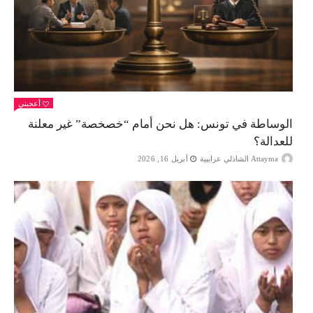
أعجبني
الوساطة في تونس: هل نحن أمام “خصخصة” غير معلنة
للعدالة؟
Attayma الشاذلي عرايبية
أبريل 16, 2026