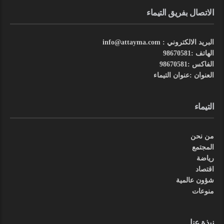
الاتصال بفريق التيماء
البريد الالكتروني : info@attayma.com
الهاتف :98670581
الفاكس :98670581
العنوان :عنوان التيماء
التيماء
من نحن
المجتمع
رياضة
اقتصاد
شؤون عالمية
منوعات
نبذة عنا