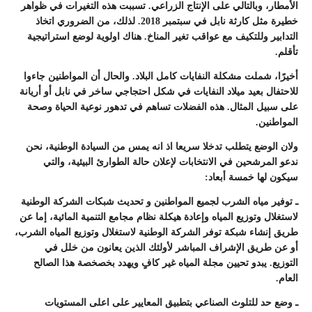
الأمطار، وبالتالي على الإنتاج الزراعي. تسببت هذه التغيرات في ظواهر
خطيرة مثل كارثة نابل في سبتمبر 2018. لذلك، من الضروري اتخاذ
التدابير وللتكيف مع عواقب تغير المناخ. هناك اولوية لوضع استراتيجية
تأقلم.
أخيرًا، شملت مشكلة النفايات كامل البلاد. والحال أن المواطنين جاءوا
للاحتفال بعيد ميلاد النفايات في شكل احتجاجي ساخر في نابل أو أريانة
على سبيل المثال. هذه الفضلات تساهم في تدهور نوعية الحياة وصحة
المواطنين.
ولان الوضع يتطلب تدخلا سريعا اذ انه يمس من السيادة الوطنية، نحن
ندعو المرشحين في الانتخابات لإعلان حالة الطوارئ البيئية، والتي
سيكون لها خمسة أبعاد:
ـ توفير مياه الشرب لجميع المواطنين و تحديث شبكات الشركة الوطنية
لاستغلال وتوزيع المياه وإعادة هيكلة نظام مجامع التنمية المائية، إما عن
طريق إنشاء شبكة توفر الشركة الوطنية لاستغلال وتوزيع المياه الشرب،
أو عن طريق الإشراف المباشر لأولئك الذين يعانون من خلل في
التوزيع. يبدو تحيين مجلة المياه غير كافٍ ويهدد بخصخصة هذا الصالح
العام.
ـ وضع حد للتلوث الصناعي بتطبيق المعايير على اعلى المستويات