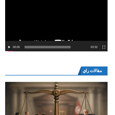
00:00
03:32
مقالات راي