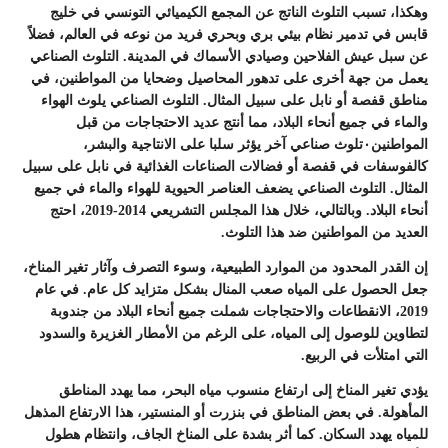
وهكذا، تسبب التلوث الناتج عن المجمع الكيميائي التونسي في خليج
قابس في تدمير نظام بيئي بري وبحري فريد من نوعه في العالم، فضلاً
عن سبل عيش الفلاحين وصيادي الأسماك في المدينة. التلوث الصناعي
يعمل من جهة أخرى على تدهور المحاصيل وضحايا من المواطنين، في
مناطق قفصة أو نابل على سبيل المثال. التلوث الصناعي يلوث الهواء
والماء في جميع أنحاء البلاد، مما أنتج عديد الاحتجاجات من قبل
المواطنين٠تلوث صناعي آخر يؤثر سلبا على الانتاجية والبشر،
كالفوسفات في قفصة أو فضالات الصناعات الغذائية في نابل على سبيل
المثال. التلوث الصناعي يضعف العناصر الحيوية للهواء والماء في جميع
أنحاء البلاد. وبالتالي، خلال هذا المجلس التشريعي 2014-2019، احتج
العديد من المواطنين ضد هذا التلوث.
إن القدر المحدود من الموارد الطبيعية، وسوء التصرف وآثار تغير المناخ،
جعل الحصول على المياه صعب المنال بشكل متزايد كل عام. في عام
2019، الانقطاعات والاحتجاجات شملت جميع أنحاء البلاد من جندوبة
لتطاوين للوصول إلى المياه، على الرغم من الأمطار الغزيرة والسدود
التي امتلأت في الربيع.
يؤدي تغير المناخ إلى ارتفاع منسوب مياه البحر، مما يهدد المناطق
المأهولة. في بعض المناطق في بنزرت أو المنستير، هذا الارتفاع المذهل
للمياه يهدد السكان. كما أثر بشدة على المناخ الجاف، وانتظام هطول